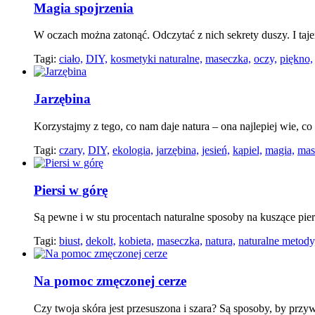
Magia spojrzenia
W oczach można zatonąć. Odczytać z nich sekrety duszy. I taje
Tagi:
ciało,
DIY,
kosmetyki naturalne,
maseczka,
oczy,
piękno,
Jarzębina
Korzystajmy z tego, co nam daje natura – ona najlepiej wie, co
Tagi:
czary,
DIY,
ekologia,
jarzębina,
jesień,
kąpiel,
magia,
mas
Piersi w górę
Są pewne i w stu procentach naturalne sposoby na kuszące pier
Tagi:
biust,
dekolt,
kobieta,
maseczka,
natura,
naturalne metody
Na pomoc zmęczonej cerze
Czy twoja skóra jest przesuszona i szara? Są sposoby, by prz