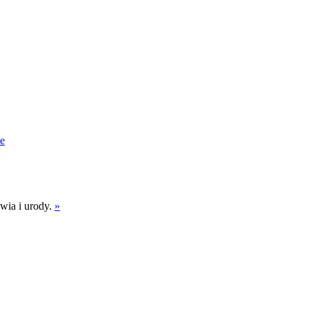
e
wia i urody.
»