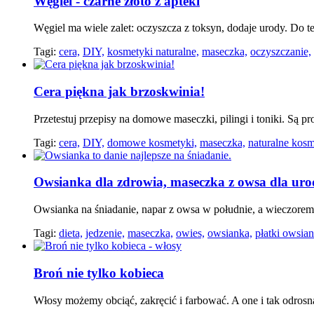
Węgiel - czarne złoto z apteki
Węgiel ma wiele zalet: oczyszcza z toksyn, dodaje urody. Do t
Tagi:
cera,
DIY,
kosmetyki naturalne,
maseczka,
oczyszczanie,
Cera piękna jak brzoskwinia!
Przetestuj przepisy na domowe maseczki, pilingi i toniki. Są pr
Tagi:
cera,
DIY,
domowe kosmetyki,
maseczka,
naturalne kosm
Owsianka dla zdrowia, maseczka z owsa dla ur
Owsianka na śniadanie, napar z owsa w południe, a wieczorem
Tagi:
dieta,
jedzenie,
maseczka,
owies,
owsianka,
płatki owsian
Broń nie tylko kobieca
Włosy możemy obciąć, zakręcić i farbować. A one i tak odrosną,