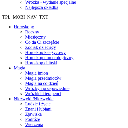
Wróżka - wydanie specjalne
Najlepsza okładka
TPL_MOBI_NAV_TXT
Horoskopy
Roczny
Miesięczny
Co da Ci szczęście
Zodiak dziecięcy
Horoskop księżycowy
Horoskop numerologiczny
Horoskop chiński
Magia
Magia imion
Magia przedmiotów
Magia na co dzień
Wróżby i przepowiednie
Wróżbici i terapeuci
Niezwykli/Niezwykłe
Ludzie i życie
Znani i lubiani
Zjawiska
Podróże
Wierzenia