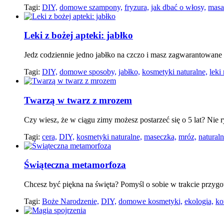
Tagi:
DIY,
domowe szampony,
fryzura,
jak dbać o włosy,
masa
Leki z bożej apteki: jabłko
Jedz codziennie jedno jabłko na czczo i masz zagwarantowane
Tagi:
DIY,
domowe sposoby,
jabłko,
kosmetyki naturalne,
leki
Twarzą w twarz z mrozem
Czy wiesz, że w ciągu zimy możesz postarzeć się o 5 lat? Nie 
Tagi:
cera,
DIY,
kosmetyki naturalne,
maseczka,
mróz,
natural
Świąteczna metamorfoza
Chcesz być piękna na święta? Pomyśl o sobie w trakcie przygo
Tagi:
Boże Narodzenie,
DIY,
domowe kosmetyki,
ekologia,
ko