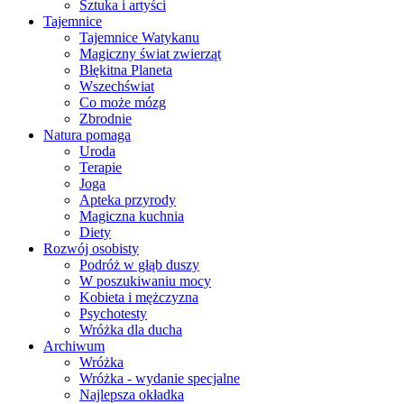
Sztuka i artyści
Tajemnice
Tajemnice Watykanu
Magiczny świat zwierząt
Błękitna Planeta
Wszechświat
Co może mózg
Zbrodnie
Natura pomaga
Uroda
Terapie
Joga
Apteka przyrody
Magiczna kuchnia
Diety
Rozwój osobisty
Podróż w głąb duszy
W poszukiwaniu mocy
Kobieta i mężczyzna
Psychotesty
Wróżka dla ducha
Archiwum
Wróżka
Wróżka - wydanie specjalne
Najlepsza okładka