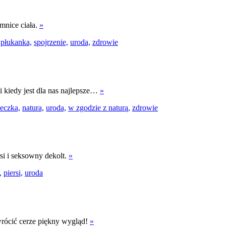
mnice ciała.
»
płukanka,
spojrzenie,
uroda,
zdrowie
 i kiedy jest dla nas najlepsze…
»
eczka,
natura,
uroda,
w zgodzie z naturą,
zdrowie
si i seksowny dekolt.
»
,
piersi,
uroda
ywrócić cerze piękny wygląd!
»