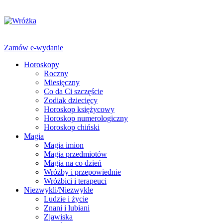
Zamów e-wydanie
Horoskopy
Roczny
Miesięczny
Co da Ci szczęście
Zodiak dziecięcy
Horoskop księżycowy
Horoskop numerologiczny
Horoskop chiński
Magia
Magia imion
Magia przedmiotów
Magia na co dzień
Wróżby i przepowiednie
Wróżbici i terapeuci
Niezwykli/Niezwykłe
Ludzie i życie
Znani i lubiani
Zjawiska