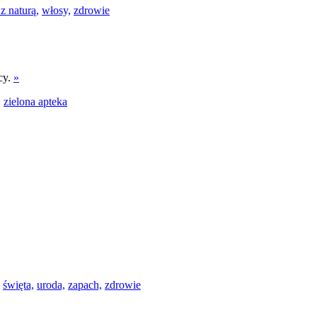
z naturą,
włosy,
zdrowie
cy.
»
,
zielona apteka
święta,
uroda,
zapach,
zdrowie