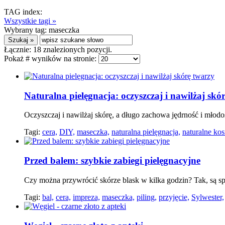
TAG index:
Wszystkie tagi »
Wybrany tag:
maseczka
Łącznie:
18
znalezionych pozycji.
Pokaż # wyników na stronie:
Naturalna pielęgnacja: oczyszczaj i nawilżaj skó
Oczyszczaj i nawilżaj skórę, a długo zachowa jędrność i młodoś
Tagi:
cera,
DIY,
maseczka,
naturalna pielęgnacja,
naturalne ko
Przed balem: szybkie zabiegi pielęgnacyjne
Czy można przywrócić skórze blask w kilka godzin? Tak, są sp
Tagi:
bal,
cera,
impreza,
maseczka,
piling,
przyjęcie,
Sylwester,