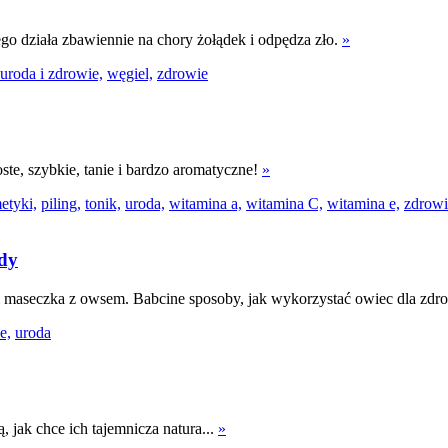
ego działa zbawiennie na chory żołądek i odpędza zło.
»
uroda i zdrowie,
węgiel,
zdrowie
oste, szybkie, tanie i bardzo aromatyczne!
»
etyki,
piling,
tonik,
uroda,
witamina a,
witamina C,
witamina e,
zdrowi
ody
 maseczka z owsem. Babcine sposoby, jak wykorzystać owiec dla zdro
e,
uroda
 jak chce ich tajemnicza natura...
»