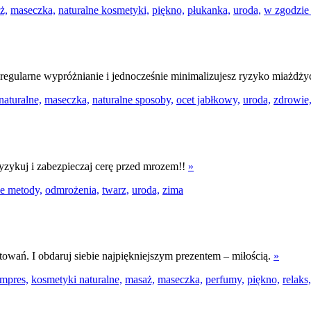
ż,
maseczka,
naturalne kosmetyki,
piękno,
płukanka,
uroda,
w zgodzie 
 regularne wypróżnianie i jednocześnie minimalizujesz ryzyko miażdży
 naturalne,
maseczka,
naturalne sposoby,
ocet jabłkowy,
uroda,
zdrowie
ryzykuj i zabezpieczaj cerę przed mrozem!!
»
ne metody,
odmrożenia,
twarz,
uroda,
zima
towań. I obdaruj siebie najpiękniejszym prezentem – miłością.
»
mpres,
kosmetyki naturalne,
masaż,
maseczka,
perfumy,
piękno,
relaks,