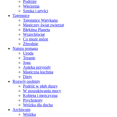
Podróże
Wierzenia
Sztuka i artyści
Tajemnice
Tajemnice Watykanu
Magiczny świat zwierząt
Błękitna Planeta
Wszechświat
Co może mózg
Zbrodnie
Natura pomaga
Uroda
Terapie
Joga
Apteka przyrody
Magiczna kuchnia
Diety
Rozwój osobisty
Podróż w głąb duszy
W poszukiwaniu mocy
Kobieta i mężczyzna
Psychotesty
Wróżka dla ducha
Archiwum
Wróżka