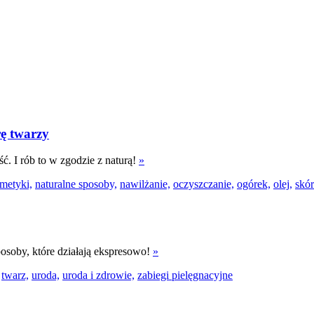
rę twarzy
ć. I rób to w zgodzie z naturą!
»
smetyki,
naturalne sposoby,
nawilżanie,
oczyszczanie,
ogórek,
olej,
skór
osoby, które działają ekspresowo!
»
twarz,
uroda,
uroda i zdrowie,
zabiegi pielęgnacyjne