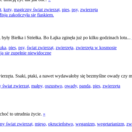
t,
koty,
magiczny świat zwierząt,
pies,
psy,
zwierzęta
 były Biełka i Striełka. Bo Łajka zginęła już po kilku godzinach lotu...
uka,
pies,
psy,
świat zwierząt,
zwierzęta,
zwierzęta w kosmosie
 zwierzęta. Ssaki, ptaki, a nawet wydawałoby się bezmyślne owady czy 
 świat zwierząt,
małpy,
oszustwo,
owady,
panda,
pies,
zwierzęta
choć to utrudnia życie.
»
ny świat zwierząt,
mięso,
okrucieństwo,
weganizm,
wegetarianizm,
zw