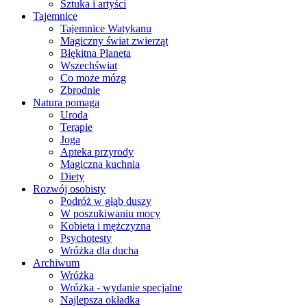
Sztuka i artyści
Tajemnice
Tajemnice Watykanu
Magiczny świat zwierząt
Błękitna Planeta
Wszechświat
Co może mózg
Zbrodnie
Natura pomaga
Uroda
Terapie
Joga
Apteka przyrody
Magiczna kuchnia
Diety
Rozwój osobisty
Podróż w głąb duszy
W poszukiwaniu mocy
Kobieta i mężczyzna
Psychotesty
Wróżka dla ducha
Archiwum
Wróżka
Wróżka - wydanie specjalne
Najlepsza okładka