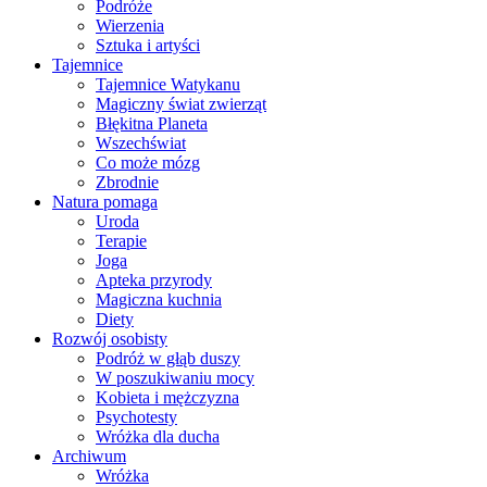
Podróże
Wierzenia
Sztuka i artyści
Tajemnice
Tajemnice Watykanu
Magiczny świat zwierząt
Błękitna Planeta
Wszechświat
Co może mózg
Zbrodnie
Natura pomaga
Uroda
Terapie
Joga
Apteka przyrody
Magiczna kuchnia
Diety
Rozwój osobisty
Podróż w głąb duszy
W poszukiwaniu mocy
Kobieta i mężczyzna
Psychotesty
Wróżka dla ducha
Archiwum
Wróżka