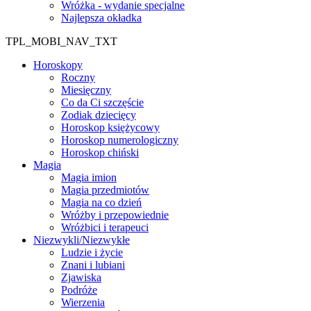
Wróżka - wydanie specjalne
Najlepsza okładka
TPL_MOBI_NAV_TXT
Horoskopy
Roczny
Miesięczny
Co da Ci szczęście
Zodiak dziecięcy
Horoskop księżycowy
Horoskop numerologiczny
Horoskop chiński
Magia
Magia imion
Magia przedmiotów
Magia na co dzień
Wróżby i przepowiednie
Wróżbici i terapeuci
Niezwykli/Niezwykłe
Ludzie i życie
Znani i lubiani
Zjawiska
Podróże
Wierzenia