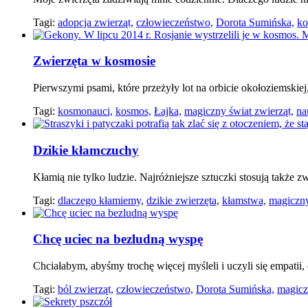
Tagi:
adopcja zwierząt,
człowieczeństwo,
Dorota Sumińska,
ko
Zwierzęta w kosmosie
Pierwszymi psami, które przeżyły lot na orbicie okołoziemskiej,
Tagi:
kosmonauci,
kosmos,
Łajka,
magiczny świat zwierząt,
na
Dzikie kłamczuchy
Kłamią nie tylko ludzie. Najróżniejsze sztuczki stosują także
Tagi:
dlaczego kłamiemy,
dzikie zwierzęta,
kłamstwa,
magiczny
Chcę uciec na bezludną wyspę
Chciałabym, abyśmy trochę więcej myśleli i uczyli się empatii, 
Tagi:
ból zwierząt,
człowieczeństwo,
Dorota Sumińska,
magicz