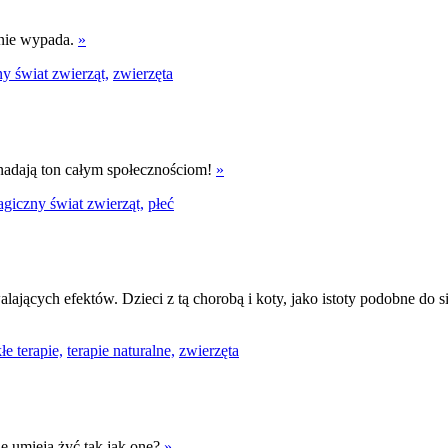
u nie wypada.
»
y świat zwierząt,
zwierzęta
 nadają ton całym społecznościom!
»
giczny świat zwierząt,
płeć
lających efektów. Dzieci z tą chorobą i koty, jako istoty podobne do
e terapie,
terapie naturalne,
zwierzęta
ie umieją żyć tak jak one?
»