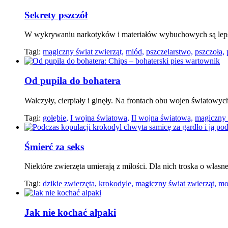
Sekrety pszczół
W wykrywaniu narkotyków i materiałów wybuchowych są lepsz
Tagi:
magiczny świat zwierząt,
miód,
pszczelarstwo,
pszczoła,
Od pupila do bohatera
Walczyły, cierpiały i ginęły. Na frontach obu wojen światowych 
Tagi:
gołębie,
I wojna światowa,
II wojna światowa,
magiczny 
Śmierć za seks
Niektóre zwierzęta umierają z miłości. Dla nich troska o własne
Tagi:
dzikie zwierzęta,
krokodyle,
magiczny świat zwierząt,
mo
Jak nie kochać alpaki