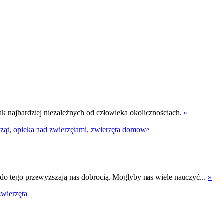
jak najbardziej niezależnych od człowieka okolicznościach.
»
ząt,
opieka nad zwierzętami,
zwierzęta domowe
a do tego przewyższają nas dobrocią. Mogłyby nas wiele nauczyć...
»
zwierzęta