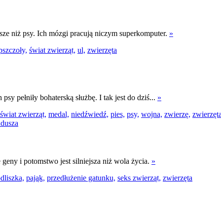
e niż psy. Ich mózgi pracują niczym superkomputer.
»
pszczoły,
świat zwierząt,
ul,
zwierzęta
psy pełniły bohaterską służbę. I tak jest do dziś...
»
świat zwierząt,
medal,
niedźwiedź,
pies,
psy,
wojna,
zwierzę,
zwierzęta
 geny i potomstwo jest silniejsza niż wola życia.
»
dliszka,
pająk,
przedłużenie gatunku,
seks zwierząt,
zwierzęta