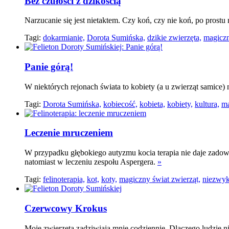
Bez czułości z dzikością
Narzucanie się jest nietaktem. Czy koń, czy nie koń, po prost
Tagi:
dokarmianie,
Dorota Sumińska,
dzikie zwierzęta,
magiczn
Panie górą!
W niektórych rejonach świata to kobiety (a u zwierząt samice)
Tagi:
Dorota Sumińska,
kobiecość,
kobieta,
kobiety,
kultura,
ma
Leczenie mruczeniem
W przypadku głębokiego autyzmu kocia terapia nie daje zadowa
natomiast w leczeniu zespołu Aspergera.
»
Tagi:
felinoterapia,
kot,
koty,
magiczny świat zwierząt,
niezwykł
Czerwcowy Krokus
Moje zwierzęta zadziwiają mnie codziennie. Dlaczego ludzie n