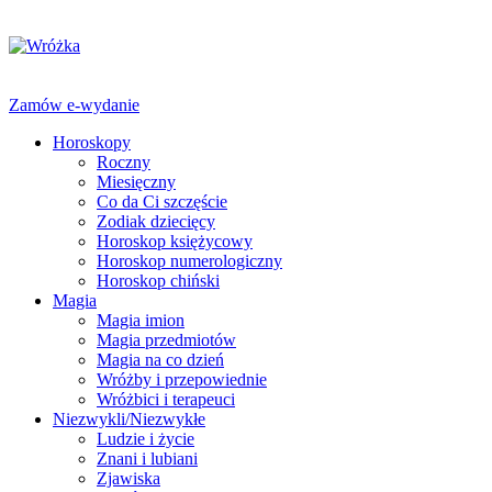
Zamów e-wydanie
Horoskopy
Roczny
Miesięczny
Co da Ci szczęście
Zodiak dziecięcy
Horoskop księżycowy
Horoskop numerologiczny
Horoskop chiński
Magia
Magia imion
Magia przedmiotów
Magia na co dzień
Wróżby i przepowiednie
Wróżbici i terapeuci
Niezwykli/Niezwykłe
Ludzie i życie
Znani i lubiani
Zjawiska