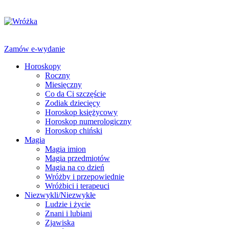
Zamów e-wydanie
Horoskopy
Roczny
Miesięczny
Co da Ci szczęście
Zodiak dziecięcy
Horoskop księżycowy
Horoskop numerologiczny
Horoskop chiński
Magia
Magia imion
Magia przedmiotów
Magia na co dzień
Wróżby i przepowiednie
Wróżbici i terapeuci
Niezwykli/Niezwykłe
Ludzie i życie
Znani i lubiani
Zjawiska