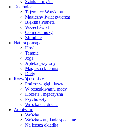
Sztuka i artyści
Tajemnice
Tajemnice Watykanu
Magiczny świat zwierząt
Błękitna Planeta
Wszechświat
Co może mózg
Zbrodnie
Natura pomaga
Uroda
Terapie
Joga
Apteka przyrody
Magiczna kuchnia
Diety
Rozwój osobisty
Podróż w głąb duszy
W poszukiwaniu mocy
Kobieta i mężczyzna
Psychotesty
Wróżka dla ducha
Archiwum
Wróżka
Wróżka - wydanie specjalne
Najlepsza okładka