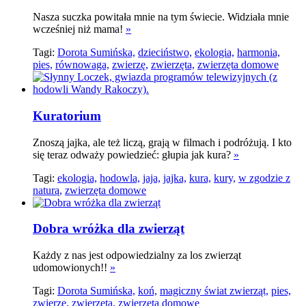
Nasza suczka powitała mnie na tym świecie. Widziała mnie
wcześniej niż mama!
»
Tagi:
Dorota Sumińska,
dzieciństwo,
ekologia,
harmonia,
pies,
równowaga,
zwierzę,
zwierzęta,
zwierzęta domowe
Kuratorium
Znoszą jajka, ale też liczą, grają w filmach i podróżują. I kto
się teraz odważy powiedzieć: głupia jak kura?
»
Tagi:
ekologia,
hodowla,
jaja,
jajka,
kura,
kury,
w zgodzie z
naturą,
zwierzęta domowe
Dobra wróżka dla zwierząt
Każdy z nas jest odpowiedzialny za los zwierząt
udomowionych!!
»
Tagi:
Dorota Sumińska,
koń,
magiczny świat zwierząt,
pies,
zwierzę,
zwierzęta,
zwierzęta domowe