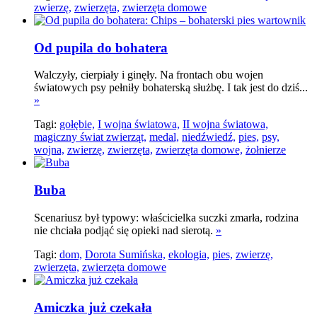
zwierzę,
zwierzęta,
zwierzęta domowe
Od pupila do bohatera
Walczyły, cierpiały i ginęły. Na frontach obu wojen
światowych psy pełniły bohaterską służbę. I tak jest do dziś...
»
Tagi:
gołębie,
I wojna światowa,
II wojna światowa,
magiczny świat zwierząt,
medal,
niedźwiedź,
pies,
psy,
wojna,
zwierzę,
zwierzęta,
zwierzęta domowe,
żołnierze
Buba
Scenariusz był typowy: właścicielka suczki zmarła, rodzina
nie chciała podjąć się opieki nad sierotą.
»
Tagi:
dom,
Dorota Sumińska,
ekologia,
pies,
zwierzę,
zwierzęta,
zwierzęta domowe
Amiczka już czekała