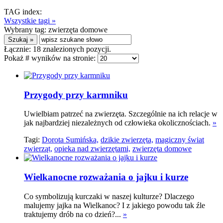
TAG index:
Wszystkie tagi »
Wybrany tag:
zwierzęta domowe
Łącznie:
18
znalezionych pozycji.
Pokaż # wyników na stronie:
Przygody przy karmniku
Uwielbiam patrzeć na zwierzęta. Szczególnie na ich relacje w
jak najbardziej niezależnych od człowieka okolicznościach.
»
Tagi:
Dorota Sumińska,
dzikie zwierzęta,
magiczny świat
zwierząt,
opieka nad zwierzętami,
zwierzęta domowe
Wielkanocne rozważania o jajku i kurze
Co symbolizują kurczaki w naszej kulturze? Dlaczego
malujemy jajka na Wielkanoc? I z jakiego powodu tak źle
traktujemy drób na co dzień?...
»