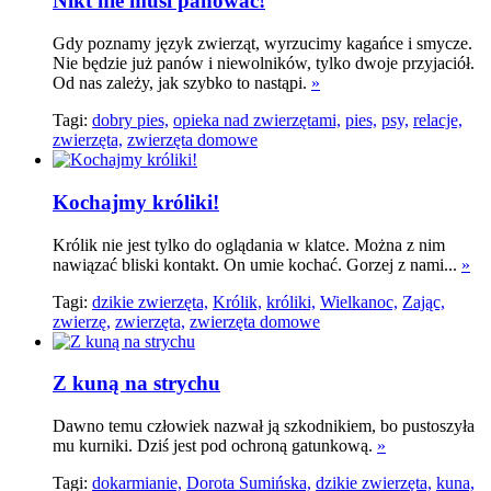
Nikt nie musi panować!
Gdy poznamy język zwierząt, wyrzucimy kagańce i smycze.
Nie będzie już panów i niewolników, tylko dwoje przyjaciół.
Od nas zależy, jak szybko to nastąpi.
»
Tagi:
dobry pies,
opieka nad zwierzętami,
pies,
psy,
relacje,
zwierzęta,
zwierzęta domowe
Kochajmy króliki!
Królik nie jest tylko do oglądania w klatce. Można z nim
nawiązać bliski kontakt. On umie kochać. Gorzej z nami...
»
Tagi:
dzikie zwierzęta,
Królik,
króliki,
Wielkanoc,
Zając,
zwierzę,
zwierzęta,
zwierzęta domowe
Z kuną na strychu
Dawno temu człowiek nazwał ją szkodnikiem, bo pustoszyła
mu kurniki. Dziś jest pod ochroną gatunkową.
»
Tagi:
dokarmianie,
Dorota Sumińska,
dzikie zwierzęta,
kuna,