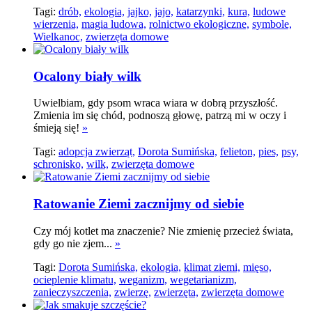
Tagi:
drób,
ekologia,
jajko,
jajo,
katarzynki,
kura,
ludowe
wierzenia,
magia ludowa,
rolnictwo ekologiczne,
symbole,
Wielkanoc,
zwierzęta domowe
Ocalony biały wilk
Uwielbiam, gdy psom wraca wiara w dobrą przyszłość.
Zmienia im się chód, podnoszą głowę, patrzą mi w oczy i
śmieją się!
»
Tagi:
adopcja zwierząt,
Dorota Sumińska,
felieton,
pies,
psy,
schronisko,
wilk,
zwierzęta domowe
Ratowanie Ziemi zacznijmy od siebie
Czy mój kotlet ma znaczenie? Nie zmienię przecież świata,
gdy go nie zjem...
»
Tagi:
Dorota Sumińska,
ekologia,
klimat ziemi,
mięso,
ocieplenie klimatu,
weganizm,
wegetarianizm,
zanieczyszczenia,
zwierzę,
zwierzęta,
zwierzęta domowe