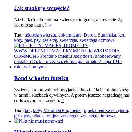
Jak smakuje szczęście?
Nie bądźcie obojętni na zwierzęce tragedie, a dowiecie się,
jak ono smakuje!!
»
Tagi:
adopcja zwierząt,
dokarmianie,
Dorota Sumińska,
kot,
koty,
pies,
psy,
zwierzę,
zwierzęta,
zwierzęta domowe
Bond w kocim futerku
Zwierzęta to prawdziwi przyjaciele ludzi. Dla ich dobra służą
w armii i służbach cywilnych. A potem jeszcze nagradzają nas
cudownym mruczeniem.
»
Tagi:
kot,
koty,
Maria Dickin,
medal,
opieka nad zwierzętami,
pies,
psy,
relacje,
wojna,
zwierzęta,
zwierzęta domowe