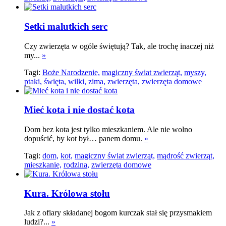
Setki malutkich serc
Czy zwierzęta w ogóle świętują? Tak, ale trochę inaczej niż
my...
»
Tagi:
Boże Narodzenie,
magiczny świat zwierząt,
myszy,
ptaki,
święta,
wilki,
zima,
zwierzęta,
zwierzęta domowe
Mieć kota i nie dostać kota
Dom bez kota jest tylko mieszkaniem. Ale nie wolno
dopuścić, by kot był… panem domu.
»
Tagi:
dom,
kot,
magiczny świat zwierząt,
mądrość zwierząt,
mieszkanie,
rodzina,
zwierzęta domowe
Kura. Królowa stołu
Jak z ofiary składanej bogom kurczak stał się przysmakiem
ludzi?...
»