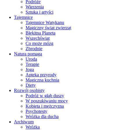
Podróże
Wierzenia
Sztuka i artyści
Tajemnice
Tajemnice Watykanu
Magiczny świat zwierząt
Błękitna Planeta
Wszechświat
Co może mózg
Zbrodnie
Natura pomaga
Uroda
Terapie
Joga
Apteka przyrody
Magiczna kuchnia
Diety
Rozwój osobisty
Podróż w głąb duszy
W poszukiwaniu mocy
Kobieta i mężczyzna
Psychotesty
Wróżka dla ducha
Archiwum
Wróżka