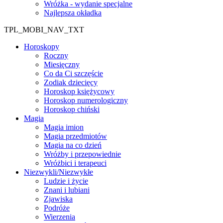
Wróżka - wydanie specjalne
Najlepsza okładka
TPL_MOBI_NAV_TXT
Horoskopy
Roczny
Miesięczny
Co da Ci szczęście
Zodiak dziecięcy
Horoskop księżycowy
Horoskop numerologiczny
Horoskop chiński
Magia
Magia imion
Magia przedmiotów
Magia na co dzień
Wróżby i przepowiednie
Wróżbici i terapeuci
Niezwykli/Niezwykłe
Ludzie i życie
Znani i lubiani
Zjawiska
Podróże
Wierzenia