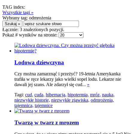
TAG index:
Wszystkie tagi »
Wybrany tag:
odmrożenia
Łącznie:
3
znalezionych pozycji.
Pokaż # wyników na stronie:
Lodowa dziewczyna
Czy można zamarznąć i przeżyć? 19-letnia Amerykanka
trafiła w ręce lekarzy jako wielki sopel lodu. Lekarze nie
dawali jej szans. Ale zdarzył się cud...
»
Tagi:
cud,
cuda,
hibernacja,
hipotermia,
mróz,
nauka,
niezwykłe historie,
niezwykłe zjawiska,
odmrożenia,
tajemnica,
tajemnice
Twarzą w twarz z mrozem