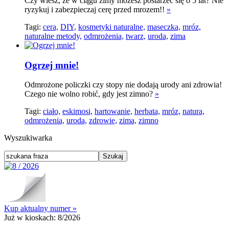
Czy wiesz, że w ciągu zimy możesz postarzeć się o 5 lat? Nie
ryzykuj i zabezpieczaj cerę przed mrozem!!
»
Tagi:
cera,
DIY,
kosmetyki naturalne,
maseczka,
mróz,
naturalne metody,
odmrożenia,
twarz,
uroda,
zima
Ogrzej mnie!
Odmrożone policzki czy stopy nie dodają urody ani zdrowia!
Czego nie wolno robić, gdy jest zimno?
»
Tagi:
ciało,
eskimosi,
hartowanie,
herbata,
mróz,
natura,
odmrożenia,
uroda,
zdrowie,
zima,
zimno
Wyszukiwarka
Kup aktualny numer »
Już w kioskach:
8/2026