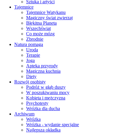
Sztuka i artyści
Tajemnice
Tajemnice Watykanu
Magiczny świat zwierząt
Błękitna Planeta
Wszechświat
Co może mózg
Zbrodnie
Natura pomaga
Uroda
Terapie
Joga
Apteka przyrody
Magiczna kuchnia
Diety
Rozwój osobisty
Podróż w głąb duszy
W poszukiwaniu mocy
Kobieta i mężczyzna
Psychotesty
Wróżka dla ducha
Archiwum
Wróżka
Wróżka - wydanie specjalne
Najlepsza okładka