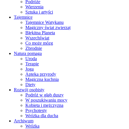
Podróże
Wierzenia
Sztuka i artyści
Tajemnice
Tajemnice Watykanu
Magiczny świat zwierząt
Błękitna Planeta
Wszechświat
Co może mózg
Zbrodnie
Natura pomaga
Uroda
Terapie
Joga
Apteka przyrody
Magiczna kuchnia
Diety
Rozwój osobisty
Podróż w głąb duszy
W poszukiwaniu mocy
Kobieta i mężczyzna
Psychotesty
Wróżka dla ducha
Archiwum
Wróżka