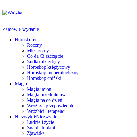
Zamów e-wydanie
Horoskopy
Roczny
Miesięczny
Co da Ci szczęście
Zodiak dziecięcy
Horoskop księżycowy
Horoskop numerologiczny
Horoskop chiński
Magia
Magia imion
Magia przedmiotów
Magia na co dzień
Wróżby i przepowiednie
Wróżbici i terapeuci
Niezwykli/Niezwykłe
Ludzie i życie
Znani i lubiani
Zjawiska