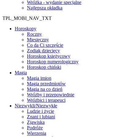
Wróżka - wydanie specjalne
Najlepsza okładka
TPL_MOBI_NAV_TXT
Horoskopy
Roczny
Miesięczny
Co da Ci szczęście
Zodiak dziecięcy
Horoskop księżycowy
Horoskop numerologiczny
Horoskop chiński
Magia
Magia imion
Magia przedmiotów
Magia na co dzień
Wróżby i przepowiednie
Wróżbici i terapeuci
Niezwykli/Niezwykłe
Ludzie i życie
Znani i lubiani
Zjawiska
Podróże
Wierzenia