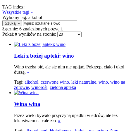
TAG index:
Wszystkie tagi »
Wybrany tag:
alkohol
Łącznie:
6
znalezionych pozycji.
Pokaż # wyników na stronie:
Leki z bożej apteki: wino
Wino trzeba pić, ale się nim nie upijać. Pokrzepi ciało i ukoi
duszę.
»
Tagi:
alkohol,
czerwone wino,
leki naturalne,
wino,
wino na
zdrowie,
winorośl,
zielona apteka
Wina wina
Przez wieki bywało przyczyną upadku władców, ale też
lekarstwem na całe zło.
»
Tagi:
alkohol,
cud,
Holoferenes,
Judyta,
malarstwo,
Noe,