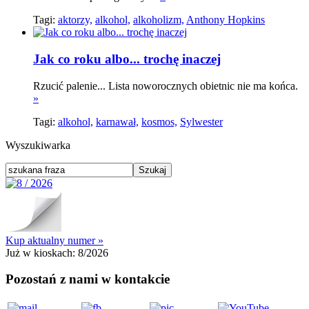
Tagi:
aktorzy,
alkohol,
alkoholizm,
Anthony Hopkins
Jak co roku albo... trochę inaczej
Rzucić palenie... Lista noworocznych obietnic nie ma końca.
»
Tagi:
alkohol,
karnawał,
kosmos,
Sylwester
Wyszukiwarka
Kup aktualny numer »
Już w kioskach:
8/2026
Pozostań z nami w kontakcie