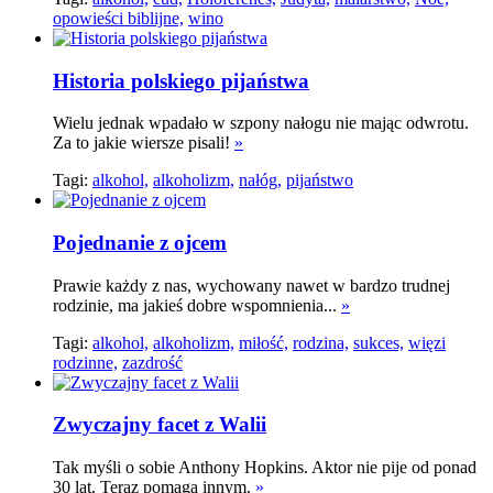
opowieści biblijne,
wino
Historia polskiego pijaństwa
Wielu jednak wpadało w szpony nałogu nie mając odwrotu.
Za to jakie wiersze pisali!
»
Tagi:
alkohol,
alkoholizm,
nałóg,
pijaństwo
Pojednanie z ojcem
Prawie każdy z nas, wychowany nawet w bardzo trudnej
rodzinie, ma jakieś dobre wspomnienia...
»
Tagi:
alkohol,
alkoholizm,
miłość,
rodzina,
sukces,
więzi
rodzinne,
zazdrość
Zwyczajny facet z Walii
Tak myśli o sobie Anthony Hopkins. Aktor nie pije od ponad
30 lat. Teraz pomaga innym.
»