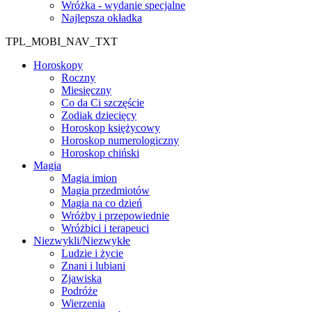
Wróżka - wydanie specjalne
Najlepsza okładka
TPL_MOBI_NAV_TXT
Horoskopy
Roczny
Miesięczny
Co da Ci szczęście
Zodiak dziecięcy
Horoskop księżycowy
Horoskop numerologiczny
Horoskop chiński
Magia
Magia imion
Magia przedmiotów
Magia na co dzień
Wróżby i przepowiednie
Wróżbici i terapeuci
Niezwykli/Niezwykłe
Ludzie i życie
Znani i lubiani
Zjawiska
Podróże
Wierzenia