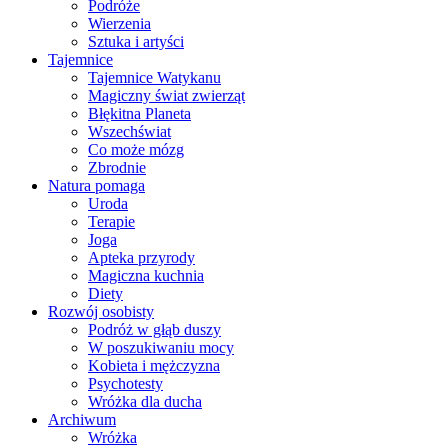
Podróże
Wierzenia
Sztuka i artyści
Tajemnice
Tajemnice Watykanu
Magiczny świat zwierząt
Błękitna Planeta
Wszechświat
Co może mózg
Zbrodnie
Natura pomaga
Uroda
Terapie
Joga
Apteka przyrody
Magiczna kuchnia
Diety
Rozwój osobisty
Podróż w głąb duszy
W poszukiwaniu mocy
Kobieta i mężczyzna
Psychotesty
Wróżka dla ducha
Archiwum
Wróżka