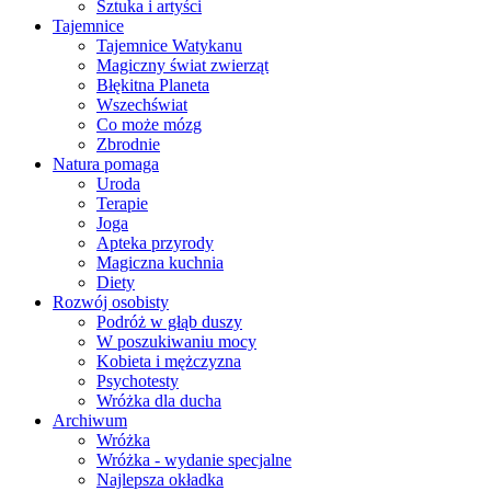
Sztuka i artyści
Tajemnice
Tajemnice Watykanu
Magiczny świat zwierząt
Błękitna Planeta
Wszechświat
Co może mózg
Zbrodnie
Natura pomaga
Uroda
Terapie
Joga
Apteka przyrody
Magiczna kuchnia
Diety
Rozwój osobisty
Podróż w głąb duszy
W poszukiwaniu mocy
Kobieta i mężczyzna
Psychotesty
Wróżka dla ducha
Archiwum
Wróżka
Wróżka - wydanie specjalne
Najlepsza okładka