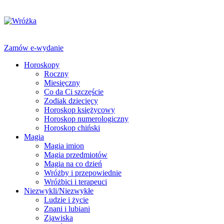
Zamów e-wydanie
Horoskopy
Roczny
Miesięczny
Co da Ci szczęście
Zodiak dziecięcy
Horoskop księżycowy
Horoskop numerologiczny
Horoskop chiński
Magia
Magia imion
Magia przedmiotów
Magia na co dzień
Wróżby i przepowiednie
Wróżbici i terapeuci
Niezwykli/Niezwykłe
Ludzie i życie
Znani i lubiani
Zjawiska