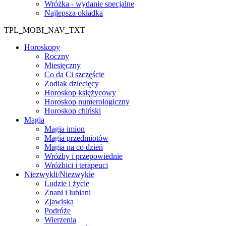
Wróżka - wydanie specjalne
Najlepsza okładka
TPL_MOBI_NAV_TXT
Horoskopy
Roczny
Miesięczny
Co da Ci szczęście
Zodiak dziecięcy
Horoskop księżycowy
Horoskop numerologiczny
Horoskop chiński
Magia
Magia imion
Magia przedmiotów
Magia na co dzień
Wróżby i przepowiednie
Wróżbici i terapeuci
Niezwykli/Niezwykłe
Ludzie i życie
Znani i lubiani
Zjawiska
Podróże
Wierzenia