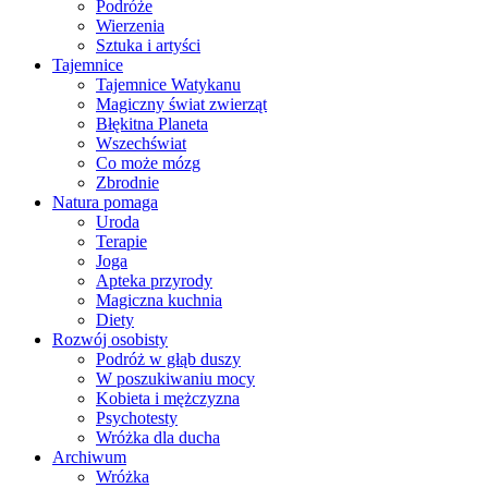
Podróże
Wierzenia
Sztuka i artyści
Tajemnice
Tajemnice Watykanu
Magiczny świat zwierząt
Błękitna Planeta
Wszechświat
Co może mózg
Zbrodnie
Natura pomaga
Uroda
Terapie
Joga
Apteka przyrody
Magiczna kuchnia
Diety
Rozwój osobisty
Podróż w głąb duszy
W poszukiwaniu mocy
Kobieta i mężczyzna
Psychotesty
Wróżka dla ducha
Archiwum
Wróżka