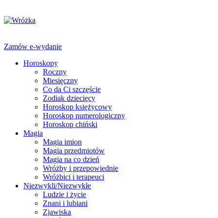
Zamów e-wydanie
Horoskopy
Roczny
Miesięczny
Co da Ci szczęście
Zodiak dziecięcy
Horoskop księżycowy
Horoskop numerologiczny
Horoskop chiński
Magia
Magia imion
Magia przedmiotów
Magia na co dzień
Wróżby i przepowiednie
Wróżbici i terapeuci
Niezwykli/Niezwykłe
Ludzie i życie
Znani i lubiani
Zjawiska