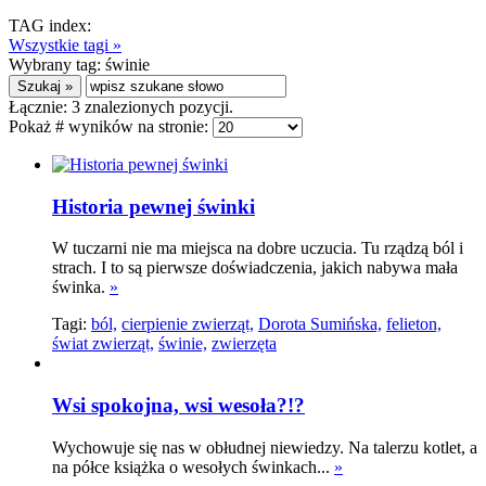
TAG index:
Wszystkie tagi »
Wybrany tag:
świnie
Łącznie:
3
znalezionych pozycji.
Pokaż # wyników na stronie:
Historia pewnej świnki
W tuczarni nie ma miejsca na dobre uczucia. Tu rządzą ból i
strach. I to są pierwsze doświadczenia, jakich nabywa mała
świnka.
»
Tagi:
ból,
cierpienie zwierząt,
Dorota Sumińska,
felieton,
świat zwierząt,
świnie,
zwierzęta
Wsi spokojna, wsi wesoła?!?
Wychowuje się nas w obłudnej niewiedzy. Na talerzu kotlet, a
na półce książka o wesołych świnkach...
»