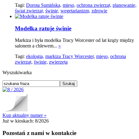
Tagi:
Dorota Sumińska,
mięso,
ochrona zwierząt,
planowanie,
świat zwierząt,
świnie,
wegetarianizm,
zdrowie
Modelka ratuje świnie
Markiza i była modelka Tracy Worcester od lat krąży między
salonem a chlewem...
»
Tagi:
ekologia,
markiza Tracy Worcester,
mięso,
ochrona
zwierząt,
świnie,
zwierzęta
Wyszukiwarka
Kup aktualny numer »
Już w kioskach:
8/2026
Pozostań z nami w kontakcie