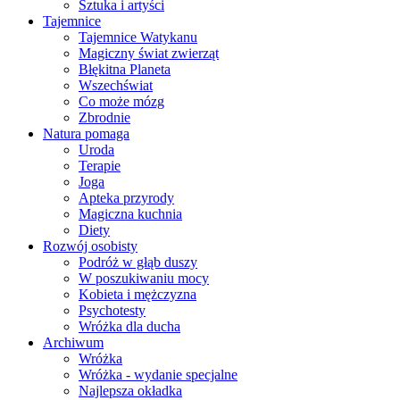
Sztuka i artyści
Tajemnice
Tajemnice Watykanu
Magiczny świat zwierząt
Błękitna Planeta
Wszechświat
Co może mózg
Zbrodnie
Natura pomaga
Uroda
Terapie
Joga
Apteka przyrody
Magiczna kuchnia
Diety
Rozwój osobisty
Podróż w głąb duszy
W poszukiwaniu mocy
Kobieta i mężczyzna
Psychotesty
Wróżka dla ducha
Archiwum
Wróżka
Wróżka - wydanie specjalne
Najlepsza okładka