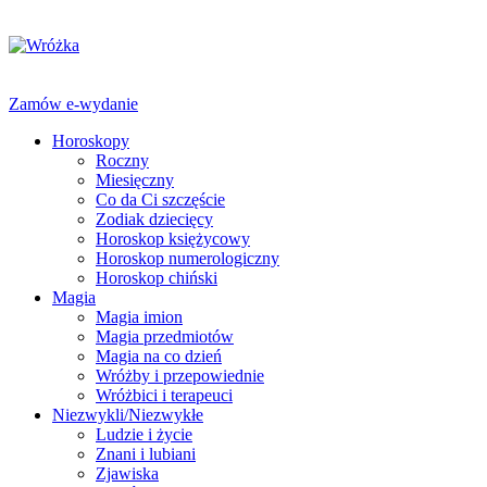
Zamów e-wydanie
Horoskopy
Roczny
Miesięczny
Co da Ci szczęście
Zodiak dziecięcy
Horoskop księżycowy
Horoskop numerologiczny
Horoskop chiński
Magia
Magia imion
Magia przedmiotów
Magia na co dzień
Wróżby i przepowiednie
Wróżbici i terapeuci
Niezwykli/Niezwykłe
Ludzie i życie
Znani i lubiani
Zjawiska