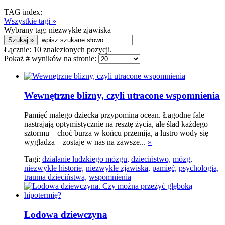
TAG index:
Wszystkie tagi »
Wybrany tag:
niezwykłe zjawiska
Łącznie:
10
znalezionych pozycji.
Pokaż # wyników na stronie:
Wewnętrzne blizny, czyli utracone wspomnienia
Pamięć małego dziecka przypomina ocean. Łagodne fale
nastrajają optymistycznie na resztę życia, ale ślad każdego
sztormu – choć burza w końcu przemija, a lustro wody się
wygładza – zostaje w nas na zawsze...
»
Tagi:
działanie ludzkiego mózgu,
dzieciństwo,
mózg,
niezwykłe historie,
niezwykłe zjawiska,
pamięć,
psychologia,
trauma dzieciństwa,
wspomnienia
Lodowa dziewczyna