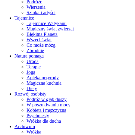
Podróże
Wierzenia
Sztuka i artyści
Tajemnice
Tajemnice Watykanu
Magiczny świat zwierząt
Błękitna Planeta
Wszechświat
Co może mózg
Zbrodnie
Natura pomaga
Uroda
Terapie
Joga
Apteka przyrody
Magiczna kuchnia
Diety
Rozwój osobisty
Podróż w głąb duszy
W poszukiwaniu mocy
Kobieta i mężczyzna
Psychotesty
Wróżka dla ducha
Archiwum
Wróżka