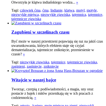
Otworzyła je klątwa indiańskiego wodza...
»
Tagi:
człowiek ćma,
ćma,
Indianie,
klątwa,
motyl,
motyle,
niezwykłe miejsca,
niezwykłe zjawiska,
tajemnica,
tajemnice,
tajemnicze zjawiska
Zagubieni w szczelinach czasu
Być może w naszej przestrzeni pojawiają się raz na jakiś czas
uwarunkowania, których efektem staje się czyjaś
dematerializacja, tajemnicze zniknięcie, przeniesienie w
czasie?
»
Tagi:
niezwykłe zjawiska,
tajemnice,
tajemnicze zjawiska,
zaginieni,
zaginięcie,
zniknięcie
Witajcie w naszej bajce
Tworząc, czerpią z podświadomości, a magia, sny oraz
postacie z bajek i mitów przenikają się w ich pracach z
codziennością.
»
Tagi:
artysta ,
kariera,
moje miejsce na ziemi,
niezwykli