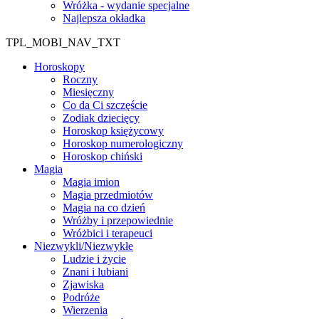
Wróżka - wydanie specjalne
Najlepsza okładka
TPL_MOBI_NAV_TXT
Horoskopy
Roczny
Miesięczny
Co da Ci szczęście
Zodiak dziecięcy
Horoskop księżycowy
Horoskop numerologiczny
Horoskop chiński
Magia
Magia imion
Magia przedmiotów
Magia na co dzień
Wróżby i przepowiednie
Wróżbici i terapeuci
Niezwykli/Niezwykłe
Ludzie i życie
Znani i lubiani
Zjawiska
Podróże
Wierzenia