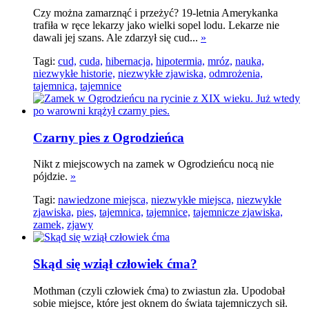
Czy można zamarznąć i przeżyć? 19-letnia Amerykanka
trafiła w ręce lekarzy jako wielki sopel lodu. Lekarze nie
dawali jej szans. Ale zdarzył się cud...
»
Tagi:
cud,
cuda,
hibernacja,
hipotermia,
mróz,
nauka,
niezwykłe historie,
niezwykłe zjawiska,
odmrożenia,
tajemnica,
tajemnice
Czarny pies z Ogrodzieńca
Nikt z miejscowych na zamek w Ogrodzieńcu nocą nie
pójdzie.
»
Tagi:
nawiedzone miejsca,
niezwykłe miejsca,
niezwykłe
zjawiska,
pies,
tajemnica,
tajemnice,
tajemnicze zjawiska,
zamek,
zjawy
Skąd się wziął człowiek ćma?
Mothman (czyli człowiek ćma) to zwiastun zła. Upodobał
sobie miejsce, które jest oknem do świata tajemniczych sił.