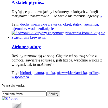
A statek płynie...
Dryfujące po morzu jachty i szkunery, z których zniknęli
marynarze i pasażerowie... To wcale nie morskie legendy.
»
Tagi:
duchy,
niezwykłe zjawiska,
okręt,
statek,
tajemnica,
tajemnice,
woda,
zniknięcie
Zielone gaduły
Rośliny rozmawiają ze sobą. Chętnie też spieszą sobie z
pomocą, zawierają sojusze i, jeśli trzeba, wspólnie walczą z
wrogami. Jak to możliwe?
»
Tagi:
biologia,
natura,
nauka,
niezwykłe zjawiska,
rośliny,
współpraca
Wyszukiwarka