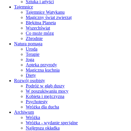
Sztuka i artyści
Tajemnice
Tajemnice Watykanu
Magiczny świat zwierząt
Błękitna Planeta
Wszechświat
Co może mózg
Zbrodnie
Natura pomaga
Uroda
Terapie
Joga
Apteka przyrody
Magiczna kuchnia
Diety
Rozwój osobisty
Podróż w głąb duszy
W poszukiwaniu mocy
Kobieta i mężczyzna
Psychotesty
Wróżka dla ducha
Archiwum
Wróżka
Wróżka - wydanie specjalne
Najlepsza okładka