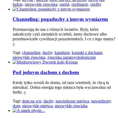
ludzie,
niezwykłe zjawiska,
ogród,
rzeźbiarze,
rzeźby
Channeling: pogaduchy z innym wymiarem
Przemawiają do nas z różnych światów. Byty, które
zakończyły cykl ziemskich wcieleń, istoty duchowe albo
przedstawiciele cywilizacji pozaziemskich. I co z tego mamy?
»
Tagi:
channeling,
duchy,
kanalizm,
kontakt z duchami,
niezwykłe zjawiska,
zjawiska parapsychologiczne
Pod jednym dachem z duchem
Kiedy tylko weszli do domu, od razu wiedzieli, że chcą tu
mieszkać. Dobra energia tego miejsca była wyczuwalna od
furtki.
»
Tagi:
dom na wsi,
duchy,
nawiedzone miejsca,
nawiedzony
dom,
niezwykłe miejsca,
niezwykłe zjawiska