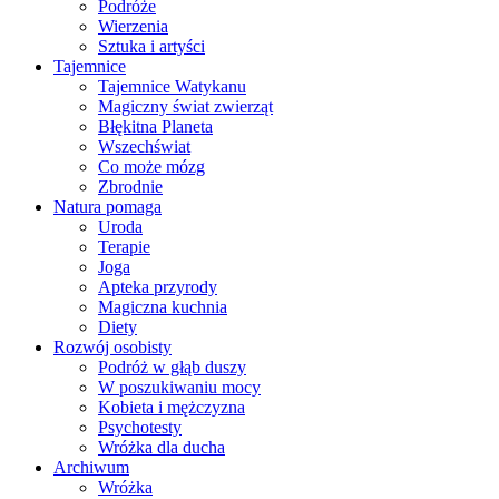
Podróże
Wierzenia
Sztuka i artyści
Tajemnice
Tajemnice Watykanu
Magiczny świat zwierząt
Błękitna Planeta
Wszechświat
Co może mózg
Zbrodnie
Natura pomaga
Uroda
Terapie
Joga
Apteka przyrody
Magiczna kuchnia
Diety
Rozwój osobisty
Podróż w głąb duszy
W poszukiwaniu mocy
Kobieta i mężczyzna
Psychotesty
Wróżka dla ducha
Archiwum
Wróżka