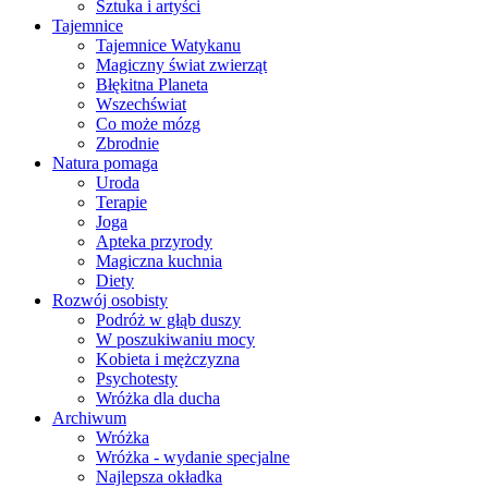
Sztuka i artyści
Tajemnice
Tajemnice Watykanu
Magiczny świat zwierząt
Błękitna Planeta
Wszechświat
Co może mózg
Zbrodnie
Natura pomaga
Uroda
Terapie
Joga
Apteka przyrody
Magiczna kuchnia
Diety
Rozwój osobisty
Podróż w głąb duszy
W poszukiwaniu mocy
Kobieta i mężczyzna
Psychotesty
Wróżka dla ducha
Archiwum
Wróżka
Wróżka - wydanie specjalne
Najlepsza okładka