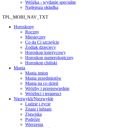
Wróżka - wydanie specjalne
Najlepsza okładka
TPL_MOBI_NAV_TXT
Horoskopy
Roczny
Miesięczny
Co da Ci szczęście
Zodiak dziecięcy
Horoskop księżycowy
Horoskop numerologiczny
Horoskop chiński
Magia
Magia imion
Magia przedmiotów
Magia na co dzień
Wróżby i przepowiednie
Wróżbici i terapeuci
Niezwykli/Niezwykłe
Ludzie i życie
Znani i lubiani
Zjawiska
Podróże
Wierzenia