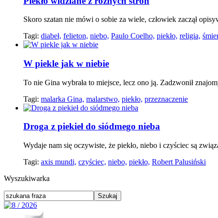
Piekło widziane z różnych stron
Skoro szatan nie mówi o sobie za wiele, człowiek zaczął opis
Tagi:
diabeł,
felieton,
niebo,
Paulo Coelho,
piekło,
religia,
śmie
W piekle jak w niebie
To nie Gina wybrała to miejsce, lecz ono ją. Zadzwonił znajomy
Tagi:
malarka Gina,
malarstwo,
piekło,
przeznaczenie
Droga z piekieł do siódmego nieba
Wydaje nam się oczywiste, że piekło, niebo i czyściec są związa
Tagi:
axis mundi,
czyściec,
niebo,
piekło,
Robert Palusiński
Wyszukiwarka