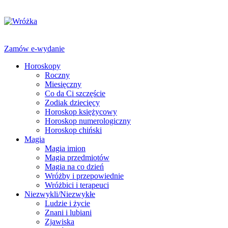
Zamów e-wydanie
Horoskopy
Roczny
Miesięczny
Co da Ci szczęście
Zodiak dziecięcy
Horoskop księżycowy
Horoskop numerologiczny
Horoskop chiński
Magia
Magia imion
Magia przedmiotów
Magia na co dzień
Wróżby i przepowiednie
Wróżbici i terapeuci
Niezwykli/Niezwykłe
Ludzie i życie
Znani i lubiani
Zjawiska