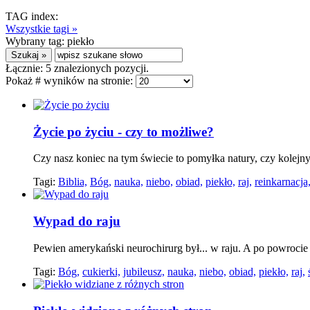
TAG index:
Wszystkie tagi »
Wybrany tag:
piekło
Łącznie:
5
znalezionych pozycji.
Pokaż # wyników na stronie:
Życie po życiu - czy to możliwe?
Czy nasz koniec na tym świecie to pomyłka natury, czy kolejn
Tagi:
Biblia,
Bóg,
nauka,
niebo,
obiad,
piekło,
raj,
reinkarnacja
Wypad do raju
Pewien amerykański neurochirurg był... w raju. A po powrocie
Tagi:
Bóg,
cukierki,
jubileusz,
nauka,
niebo,
obiad,
piekło,
raj,