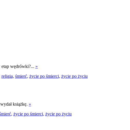
y etap wędrówki?...
»
,
religia,
śmierć,
życie po śmierci,
życie po życiu
 wydał książkę.
»
śmierć,
życie po śmierci,
życie po życiu