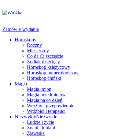
Zamów e-wydanie
Horoskopy
Roczny
Miesięczny
Co da Ci szczęście
Zodiak dziecięcy
Horoskop księżycowy
Horoskop numerologiczny
Horoskop chiński
Magia
Magia imion
Magia przedmiotów
Magia na co dzień
Wróżby i przepowiednie
Wróżbici i terapeuci
Niezwykli/Niezwykłe
Ludzie i życie
Znani i lubiani
Zjawiska