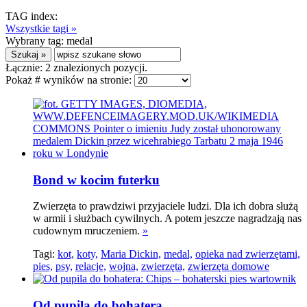
TAG index:
Wszystkie tagi »
Wybrany tag:
medal
Łącznie:
2
znalezionych pozycji.
Pokaż # wyników na stronie:
Bond w kocim futerku
Zwierzęta to prawdziwi przyjaciele ludzi. Dla ich dobra służą
w armii i służbach cywilnych. A potem jeszcze nagradzają nas
cudownym mruczeniem.
»
Tagi:
kot,
koty,
Maria Dickin,
medal,
opieka nad zwierzętami,
pies,
psy,
relacje,
wojna,
zwierzęta,
zwierzęta domowe
Od pupila do bohatera