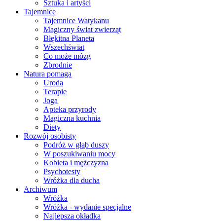
Sztuka i artyści
Tajemnice
Tajemnice Watykanu
Magiczny świat zwierząt
Błękitna Planeta
Wszechświat
Co może mózg
Zbrodnie
Natura pomaga
Uroda
Terapie
Joga
Apteka przyrody
Magiczna kuchnia
Diety
Rozwój osobisty
Podróż w głąb duszy
W poszukiwaniu mocy
Kobieta i mężczyzna
Psychotesty
Wróżka dla ducha
Archiwum
Wróżka
Wróżka - wydanie specjalne
Najlepsza okładka