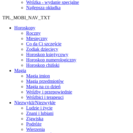
Wróżka - wydanie specjalne
Najlepsza okładka
TPL_MOBI_NAV_TXT
Horoskopy
Roczny
Miesięczny
Co da Ci szczęście
Zodiak dziecięcy
Horoskop księżycowy
Horoskop numerologiczny
Horoskop chiński
Magia
Magia imion
Magia przedmiotów
Magia na co dzień
Wróżby i przepowiednie
Wróżbici i terapeuci
Niezwykli/Niezwykłe
Ludzie i życie
Znani i lubiani
Zjawiska
Podróże
Wierzenia