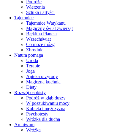
Podróże
Wierzenia
Sztuka i artyści
Tajemnice
Tajemnice Watykanu
Magiczny świat zwierząt
Błękitna Planeta
Wszechświat
Co może mózg
Zbrodnie
Natura pomaga
Uroda
Terapie
Joga
Apteka przyrody
Magiczna kuchnia
Diety
Rozwój osobisty
Podróż w głąb duszy
W poszukiwaniu mocy
Kobieta i mężczyzna
Psychotesty
Wróżka dla ducha
Archiwum
Wróżka