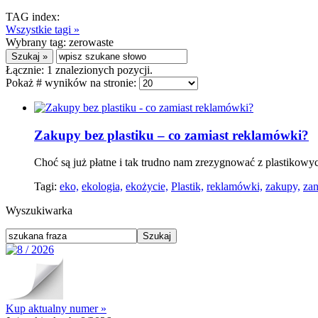
TAG index:
Wszystkie tagi »
Wybrany tag:
zerowaste
Łącznie:
1
znalezionych pozycji.
Pokaż # wyników na stronie:
Zakupy bez plastiku – co zamiast reklamówki?
Choć są już płatne i tak trudno nam zrezygnować z plastikowy
Tagi:
eko,
ekologia,
ekożycie,
Plastik,
reklamówki,
zakupy,
zan
Wyszukiwarka
Kup aktualny numer »