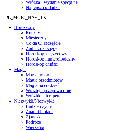
Wróżka - wydanie specjalne
Najlepsza okładka
TPL_MOBI_NAV_TXT
Horoskopy
Roczny
Miesięczny
Co da Ci szczęście
Zodiak dziecięcy
Horoskop księżycowy
Horoskop numerologiczny
Horoskop chiński
Magia
Magia imion
Magia przedmiotów
Magia na co dzień
Wróżby i przepowiednie
Wróżbici i terapeuci
Niezwykli/Niezwykłe
Ludzie i życie
Znani i lubiani
Zjawiska
Podróże
Wierzenia