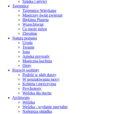
Sztuka i artyści
Tajemnice
Tajemnice Watykanu
Magiczny świat zwierząt
Błękitna Planeta
Wszechświat
Co może mózg
Zbrodnie
Natura pomaga
Uroda
Terapie
Joga
Apteka przyrody
Magiczna kuchnia
Diety
Rozwój osobisty
Podróż w głąb duszy
W poszukiwaniu mocy
Kobieta i mężczyzna
Psychotesty
Wróżka dla ducha
Archiwum
Wróżka
Wróżka - wydanie specjalne
Najlepsza okładka