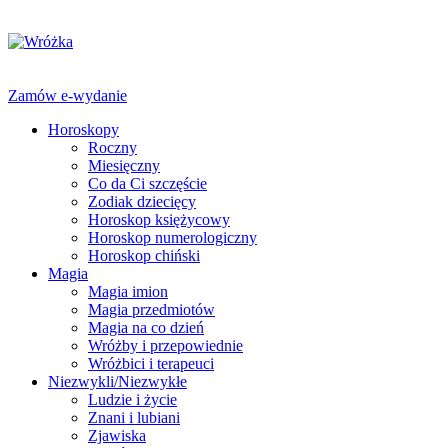
Zamów e-wydanie
Horoskopy
Roczny
Miesięczny
Co da Ci szczęście
Zodiak dziecięcy
Horoskop księżycowy
Horoskop numerologiczny
Horoskop chiński
Magia
Magia imion
Magia przedmiotów
Magia na co dzień
Wróżby i przepowiednie
Wróżbici i terapeuci
Niezwykli/Niezwykłe
Ludzie i życie
Znani i lubiani
Zjawiska