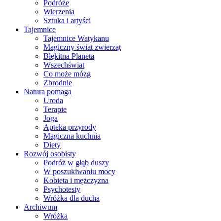
Podróże
Wierzenia
Sztuka i artyści
Tajemnice
Tajemnice Watykanu
Magiczny świat zwierząt
Błękitna Planeta
Wszechświat
Co może mózg
Zbrodnie
Natura pomaga
Uroda
Terapie
Joga
Apteka przyrody
Magiczna kuchnia
Diety
Rozwój osobisty
Podróż w głąb duszy
W poszukiwaniu mocy
Kobieta i mężczyzna
Psychotesty
Wróżka dla ducha
Archiwum
Wróżka