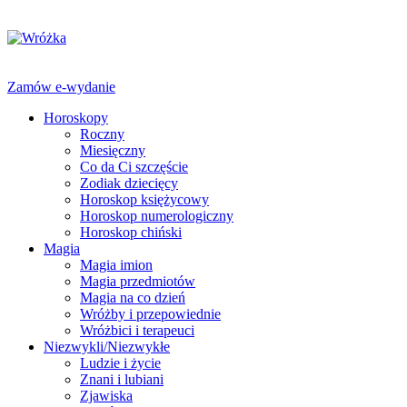
Zamów e-wydanie
Horoskopy
Roczny
Miesięczny
Co da Ci szczęście
Zodiak dziecięcy
Horoskop księżycowy
Horoskop numerologiczny
Horoskop chiński
Magia
Magia imion
Magia przedmiotów
Magia na co dzień
Wróżby i przepowiednie
Wróżbici i terapeuci
Niezwykli/Niezwykłe
Ludzie i życie
Znani i lubiani
Zjawiska