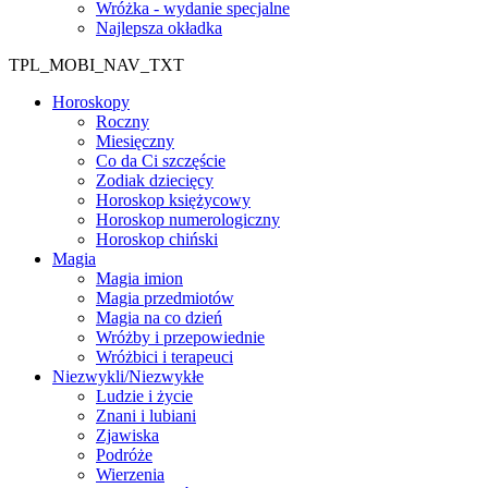
Wróżka - wydanie specjalne
Najlepsza okładka
TPL_MOBI_NAV_TXT
Horoskopy
Roczny
Miesięczny
Co da Ci szczęście
Zodiak dziecięcy
Horoskop księżycowy
Horoskop numerologiczny
Horoskop chiński
Magia
Magia imion
Magia przedmiotów
Magia na co dzień
Wróżby i przepowiednie
Wróżbici i terapeuci
Niezwykli/Niezwykłe
Ludzie i życie
Znani i lubiani
Zjawiska
Podróże
Wierzenia