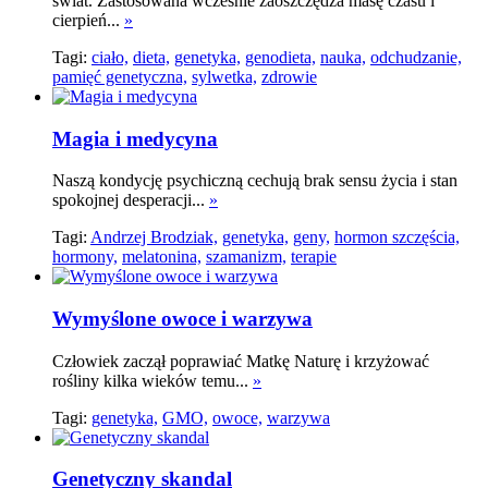
świat. Zastosowana wcześnie zaoszczędza masę czasu i
cierpień...
»
Tagi:
ciało,
dieta,
genetyka,
genodieta,
nauka,
odchudzanie,
pamięć genetyczna,
sylwetka,
zdrowie
Magia i medycyna
Naszą kondycję psychiczną cechują brak sensu życia i stan
spokojnej desperacji...
»
Tagi:
Andrzej Brodziak,
genetyka,
geny,
hormon szczęścia,
hormony,
melatonina,
szamanizm,
terapie
Wymyślone owoce i warzywa
Człowiek zaczął poprawiać Matkę Naturę i krzyżować
rośliny kilka wieków temu...
»
Tagi:
genetyka,
GMO,
owoce,
warzywa
Genetyczny skandal