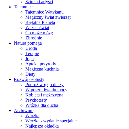
Sztuka i artyści
Tajemnice
Tajemnice Watykanu
Magiczny świat zwierząt
Błękitna Planeta
Wszechświat
Co może mózg
Zbrodnie
Natura pomaga
Uroda
Terapie
Joga
Apteka przyrody
Magiczna kuchnia
Diety
Rozwój osobisty
Podróż w głąb duszy
W poszukiwaniu mocy
Kobieta i mężczyzna
Psychotesty
Wróżka dla ducha
Archiwum
Wróżka
Wróżka - wydanie specjalne
Najlepsza okładka