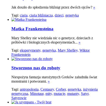
Jak doszło do spłodzenia bliźniąt przez dwóch ojców?
»
Tagi:
ciąża,
ciąża bliźniacza,
dzieci,
genetyka
Matka Frankensteina
Mary Shelley nie wiedziała nic o genetyce, dzieciach z
próbówki i biologicznych eksperymentach...
»
Tagi:
eksperymenty,
genetyka,
Mary Shelley,
Wiktor
Frankenstein
Stworzono nas do roboty
Niespożyta fantazja starożytnych Greków zaludniła świat
monstrami i potworami.
»
Tagi:
antropologia,
Centaury,
Cerber,
genetyka,
inżynieria
genetyczna,
Minotaur,
mity,
mutacje,
mutanty,
Satyr,
Satyrowie