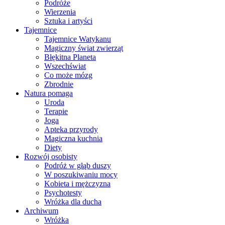
Podróże
Wierzenia
Sztuka i artyści
Tajemnice
Tajemnice Watykanu
Magiczny świat zwierząt
Błękitna Planeta
Wszechświat
Co może mózg
Zbrodnie
Natura pomaga
Uroda
Terapie
Joga
Apteka przyrody
Magiczna kuchnia
Diety
Rozwój osobisty
Podróż w głąb duszy
W poszukiwaniu mocy
Kobieta i mężczyzna
Psychotesty
Wróżka dla ducha
Archiwum
Wróżka