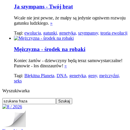
Ja szympans - Twój brat
Wcale nie jest pewne, że małpy są jedynie ogniwem rozwoju
gatunku ludzkiego.
»
Tagi:
ewolucja,
gatunki,
genetyka,
szympansy,
teoria ewolucji
Mężczyzna - środek na robaki
Koniec żartów - dziewczyny będą teraz samowystarczalne!
Panowie - los dinozaurów!
»
Tagi:
Błękitna Planeta,
DNA,
genetyka,
geny,
mężczyźni,
seks
Wyszukiwarka