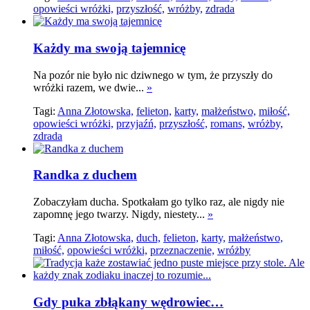
opowieści wróżki,
przyszłość,
wróżby,
zdrada
Każdy ma swoją tajemnicę
Na pozór nie było nic dziwnego w tym, że przyszły do
wróżki razem, we dwie...
»
Tagi:
Anna Złotowska,
felieton,
karty,
małżeństwo,
miłość,
opowieści wróżki,
przyjaźń,
przyszłość,
romans,
wróżby,
zdrada
Randka z duchem
Zobaczyłam ducha. Spotkałam go tylko raz, ale nigdy nie
zapomnę jego twarzy. Nigdy, niestety...
»
Tagi:
Anna Złotowska,
duch,
felieton,
karty,
małżeństwo,
miłość,
opowieści wróżki,
przeznaczenie,
wróżby
Gdy puka zbłąkany wędrowiec…