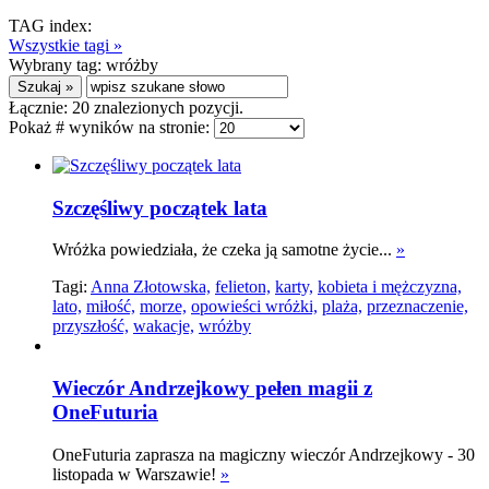
TAG index:
Wszystkie tagi »
Wybrany tag:
wróżby
Łącznie:
20
znalezionych pozycji.
Pokaż # wyników na stronie:
Szczęśliwy początek lata
Wróżka powiedziała, że czeka ją samotne życie...
»
Tagi:
Anna Złotowska,
felieton,
karty,
kobieta i mężczyzna,
lato,
miłość,
morze,
opowieści wróżki,
plaża,
przeznaczenie,
przyszłość,
wakacje,
wróżby
Wieczór Andrzejkowy pełen magii z
OneFuturia
OneFuturia zaprasza na magiczny wieczór Andrzejkowy - 30
listopada w Warszawie!
»