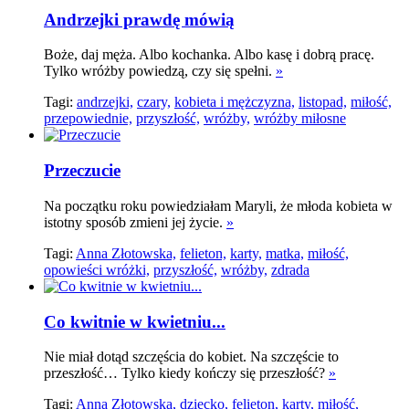
Andrzejki prawdę mówią
Boże, daj męża. Albo kochanka. Albo kasę i dobrą pracę.
Tylko wróżby powiedzą, czy się spełni.
»
Tagi:
andrzejki,
czary,
kobieta i mężczyzna,
listopad,
miłość,
przepowiednie,
przyszłość,
wróżby,
wróżby miłosne
Przeczucie
Na początku roku powiedziałam Maryli, że młoda kobieta w
istotny sposób zmieni jej życie.
»
Tagi:
Anna Złotowska,
felieton,
karty,
matka,
miłość,
opowieści wróżki,
przyszłość,
wróżby,
zdrada
Co kwitnie w kwietniu...
Nie miał dotąd szczęścia do kobiet. Na szczęście to
przeszłość… Tylko kiedy kończy się przeszłość?
»
Tagi:
Anna Złotowska,
dziecko,
felieton,
karty,
miłość,