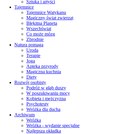
Sztuka i artyści
Tajemnice
Tajemnice Watykanu
Magiczny świat zwierząt
Błękitna Planeta
Wszechświat
Co może mózg
Zbrodnie
Natura pomaga
Uroda
Terapie
Joga
Apteka przyrody
Magiczna kuchnia
Diety
Rozwój osobisty
Podróż w głąb duszy
W poszukiwaniu mocy
Kobieta i mężczyzna
Psychotesty
Wróżka dla ducha
Archiwum
Wróżka
Wróżka - wydanie specjalne
Najlepsza okładka