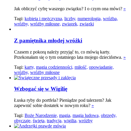
Jak obliczyć cyfrę waszego związku? I o czym ona mówi?
»
Tagi:
kobieta i mężczyzna,
liczby,
numerologia,
wróżba,
wróżby,
wróżby miłosne,
związek,
związki
Z pamiętnika młodej wróżki
Czasem z pokorą należy przyjąć to, co mówią karty.
Przekonałam się o tym ostatniego lata mojego dzieciństwa.
»
Tagi:
karty,
magia codzienności,
miłość,
opowiadanie,
wróżby,
wróżby miłosne
Wzbogać się w Wigilię
Łuska ryby do portfela? Pieniądze pod talerzem? Jak
zapewnić sobie dostatek w nowym roku?
»
Tagi:
Boże Narodzenie,
magia,
magia ludowa,
obrzędy,
obyczaje,
święta,
tradycja,
wigilia,
wróżby