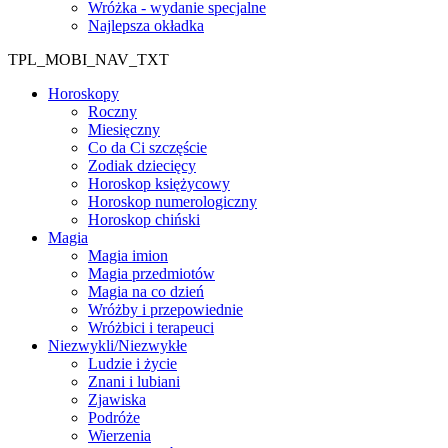
Wróżka - wydanie specjalne
Najlepsza okładka
TPL_MOBI_NAV_TXT
Horoskopy
Roczny
Miesięczny
Co da Ci szczęście
Zodiak dziecięcy
Horoskop księżycowy
Horoskop numerologiczny
Horoskop chiński
Magia
Magia imion
Magia przedmiotów
Magia na co dzień
Wróżby i przepowiednie
Wróżbici i terapeuci
Niezwykli/Niezwykłe
Ludzie i życie
Znani i lubiani
Zjawiska
Podróże
Wierzenia