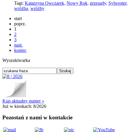
Tagi:
Katarzyna Owczarek,
Nowy Rok,
przesądy,
Sylwester,
wróżba,
wróżby
start
poprz.
1
2
3
nast.
koniec
Wyszukiwarka
Kup aktualny numer »
Już w kioskach:
8/2026
Pozostań z nami w kontakcie