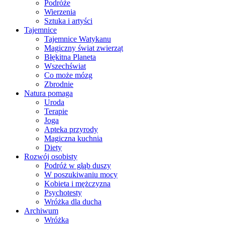
Podróże
Wierzenia
Sztuka i artyści
Tajemnice
Tajemnice Watykanu
Magiczny świat zwierząt
Błękitna Planeta
Wszechświat
Co może mózg
Zbrodnie
Natura pomaga
Uroda
Terapie
Joga
Apteka przyrody
Magiczna kuchnia
Diety
Rozwój osobisty
Podróż w głąb duszy
W poszukiwaniu mocy
Kobieta i mężczyzna
Psychotesty
Wróżka dla ducha
Archiwum
Wróżka