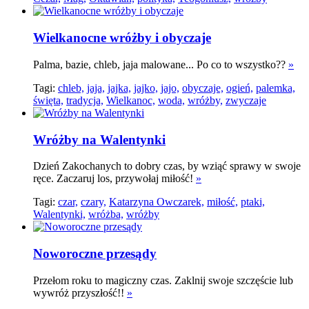
Wielkanocne wróżby i obyczaje
Palma, bazie, chleb, jaja malowane... Po co to wszystko??
»
Tagi:
chleb,
jaja,
jajka,
jajko,
jajo,
obyczaje,
ogień,
palemka,
święta,
tradycja,
Wielkanoc,
woda,
wróżby,
zwyczaje
Wróżby na Walentynki
Dzień Zakochanych to dobry czas, by wziąć sprawy w swoje
ręce. Zaczaruj los, przywołaj miłość!
»
Tagi:
czar,
czary,
Katarzyna Owczarek,
miłość,
ptaki,
Walentynki,
wróżba,
wróżby
Noworoczne przesądy
Przełom roku to magiczny czas. Zaklnij swoje szczęście lub
wywróż przyszłość!!
»