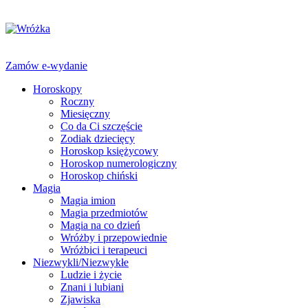
Zamów e-wydanie
Horoskopy
Roczny
Miesięczny
Co da Ci szczęście
Zodiak dziecięcy
Horoskop księżycowy
Horoskop numerologiczny
Horoskop chiński
Magia
Magia imion
Magia przedmiotów
Magia na co dzień
Wróżby i przepowiednie
Wróżbici i terapeuci
Niezwykli/Niezwykłe
Ludzie i życie
Znani i lubiani
Zjawiska