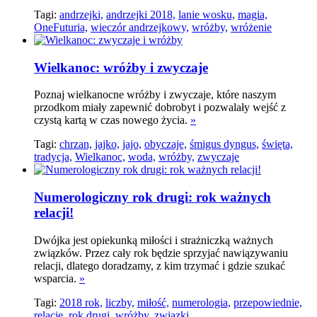
Tagi:
andrzejki,
andrzejki 2018,
lanie wosku,
magia,
OneFuturia,
wieczór andrzejkowy,
wróżby,
wróżenie
Wielkanoc: wróżby i zwyczaje
Poznaj wielkanocne wróżby i zwyczaje, które naszym
przodkom miały zapewnić dobrobyt i pozwalały wejść z
czystą kartą w czas nowego życia.
»
Tagi:
chrzan,
jajko,
jajo,
obyczaje,
śmigus dyngus,
święta,
tradycja,
Wielkanoc,
woda,
wróżby,
zwyczaje
Numerologiczny rok drugi: rok ważnych
relacji!
Dwójka jest opiekunką miłości i strażniczką ważnych
związków. Przez cały rok będzie sprzyjać nawiązywaniu
relacji, dlatego doradzamy, z kim trzymać i gdzie szukać
wsparcia.
»
Tagi:
2018 rok,
liczby,
miłość,
numerologia,
przepowiednie,
relacje,
rok drugi,
wróżby,
związki