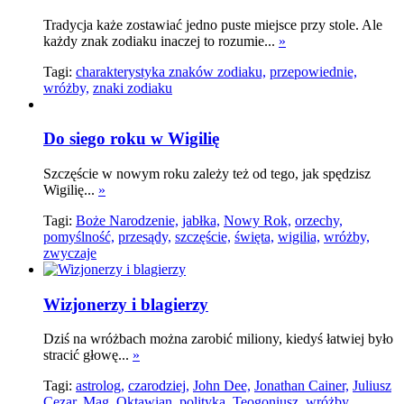
Tradycja każe zostawiać jedno puste miejsce przy stole. Ale
każdy znak zodiaku inaczej to rozumie...
»
Tagi:
charakterystyka znaków zodiaku,
przepowiednie,
wróżby,
znaki zodiaku
Do siego roku w Wigilię
Szczęście w nowym roku zależy też od tego, jak spędzisz
Wigilię...
»
Tagi:
Boże Narodzenie,
jabłka,
Nowy Rok,
orzechy,
pomyślność,
przesądy,
szczęście,
święta,
wigilia,
wróżby,
zwyczaje
Wizjonerzy i blagierzy
Dziś na wróżbach można zarobić miliony, kiedyś łatwiej było
stracić głowę...
»
Tagi:
astrolog,
czarodziej,
John Dee,
Jonathan Cainer,
Juliusz
Cezar,
Mag,
Oktawian,
polityka,
Teogoniusz,
wróżby