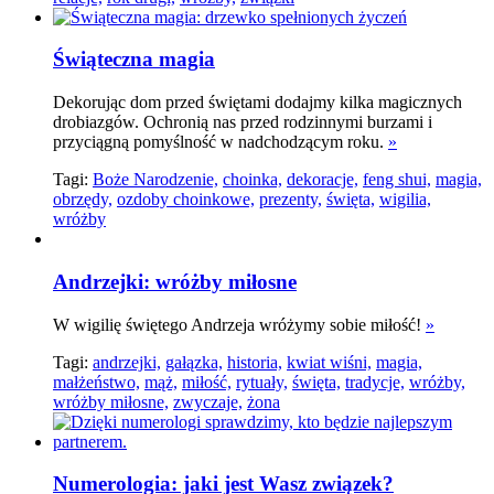
Świąteczna magia
Dekorując dom przed świętami dodajmy kilka magicznych
drobiazgów. Ochronią nas przed rodzinnymi burzami i
przyciągną pomyślność w nadchodzącym roku.
»
Tagi:
Boże Narodzenie,
choinka,
dekoracje,
feng shui,
magia,
obrzędy,
ozdoby choinkowe,
prezenty,
święta,
wigilia,
wróżby
Andrzejki: wróżby miłosne
W wigilię świętego Andrzeja wróżymy sobie miłość!
»
Tagi:
andrzejki,
gałązka,
historia,
kwiat wiśni,
magia,
małżeństwo,
mąż,
miłość,
rytuały,
święta,
tradycje,
wróżby,
wróżby miłosne,
zwyczaje,
żona
Numerologia: jaki jest Wasz związek?