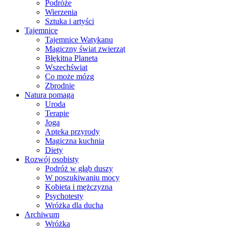
Podróże
Wierzenia
Sztuka i artyści
Tajemnice
Tajemnice Watykanu
Magiczny świat zwierząt
Błękitna Planeta
Wszechświat
Co może mózg
Zbrodnie
Natura pomaga
Uroda
Terapie
Joga
Apteka przyrody
Magiczna kuchnia
Diety
Rozwój osobisty
Podróż w głąb duszy
W poszukiwaniu mocy
Kobieta i mężczyzna
Psychotesty
Wróżka dla ducha
Archiwum
Wróżka