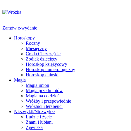
Zamów e-wydanie
Horoskopy
Roczny
Miesięczny
Co da Ci szczęście
Zodiak dziecięcy
Horoskop księżycowy
Horoskop numerologiczny
Horoskop chiński
Magia
Magia imion
Magia przedmiotów
Magia na co dzień
Wróżby i przepowiednie
Wróżbici i terapeuci
Niezwykli/Niezwykłe
Ludzie i życie
Znani i lubiani
Zjawiska