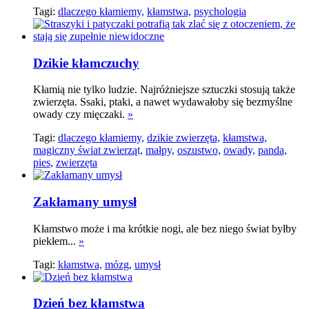
Tagi:
dlaczego kłamiemy,
kłamstwa,
psychologia
Dzikie kłamczuchy
Kłamią nie tylko ludzie. Najróżniejsze sztuczki stosują także
zwierzęta. Ssaki, ptaki, a nawet wydawałoby się bezmyślne
owady czy mięczaki.
»
Tagi:
dlaczego kłamiemy,
dzikie zwierzęta,
kłamstwa,
magiczny świat zwierząt,
małpy,
oszustwo,
owady,
panda,
pies,
zwierzęta
Zakłamany umysł
Kłamstwo może i ma krótkie nogi, ale bez niego świat byłby
piekłem...
»
Tagi:
kłamstwa,
mózg,
umysł
Dzień bez kłamstwa