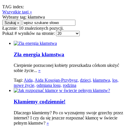
TAG index:
Wszystkie tagi »
Wybrany tag:
kłamstwa
Łącznie:
10
znalezionych pozycji.
Pokaż # wyników na stronie:
Zła energia kłamstwa
Cierpienie porzuconej kobiety przeszkadza córkom ułożyć
sobie życie...
»
Tagi:
Aida,
Aida Kosojan-Przybysz,
dzieci,
kłamstwa,
los,
nowe życie,
odmiana losu,
rodzina
Kłamiemy codziennie!
Dlaczego kłamiemy? Po co wyznajemy swoje grzechy przez
internet? I czy da się jeszcze rozpoznać kłamcę w świecie
pełnym kłamstw?
»