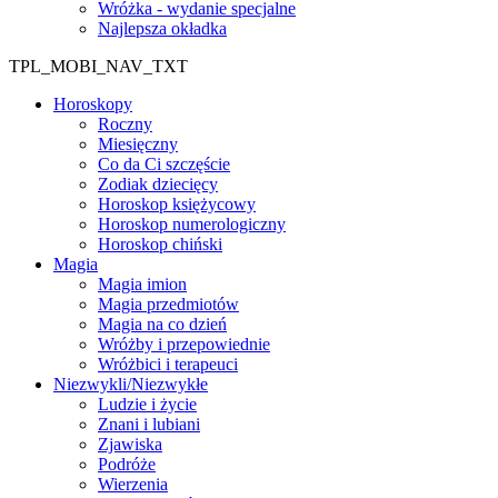
Wróżka - wydanie specjalne
Najlepsza okładka
TPL_MOBI_NAV_TXT
Horoskopy
Roczny
Miesięczny
Co da Ci szczęście
Zodiak dziecięcy
Horoskop księżycowy
Horoskop numerologiczny
Horoskop chiński
Magia
Magia imion
Magia przedmiotów
Magia na co dzień
Wróżby i przepowiednie
Wróżbici i terapeuci
Niezwykli/Niezwykłe
Ludzie i życie
Znani i lubiani
Zjawiska
Podróże
Wierzenia