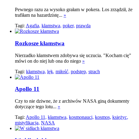
Pewnego razu za wysoko grałam w pokera. Los zrządził, że
trafiłam na hazardzistę...
»
Tagi:
Agafia,
kłamstwa,
poker,
prawda
Rozkosze kłamstwa
Nierzadko kłamstwem zdobywa się uczucia. "Kocham cię"
mówi on do niej lub ona do niego
»
Tagi:
kłamstwa,
lęk,
miłość,
podstęp,
strach
Apollo 11
Czy to nie dziwne, że z archiwów NASA giną dokumenty
dotyczące tego lotu...
»
Tagi:
Apollo 11,
kłamstwa,
kosmonauci,
kosmos,
księżyc,
mistyfikacja,
NASA