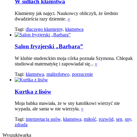
W sidłach kłamstwa
Kłamiemy jak najęci. Naukowcy obliczyli, że średnio
dwadzieścia razy dziennie.
»
Tagi:
dlaczego kłamiemy,
kłamstwa
Salon fryzjerski „Barbara”
W klubie studenckim moja córka poznała Szymona. Chłopak
studiował matematykę i zapowiadał się...
»
Tagi:
kłamstwa,
małżeństwo,
porzucenie
Kurtka z lisów
Moja babka mawiała, że w sny katolikowi wierzyć nie
wypada, ale sama w nie wierzyła.
»
Tagi:
interpretacja snów,
kłamstwa,
miłość,
rozwód,
sen,
sny,
zdrada
Wyszukiwarka