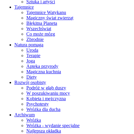
Sztuka i artyści
Tajemnice
Tajemnice Watykanu
Magiczny świat zwierząt
Błękitna Planeta
Wszechświat
Co może mózg
Zbrodnie
Natura pomaga
Uroda
Terapie
Joga
Apteka przyrody
Magiczna kuchnia
Diety
Rozwój osobisty
Podróż w głąb duszy
W poszukiwaniu mocy
Kobieta i mężczyzna
Psychotesty
Wróżka dla ducha
Archiwum
Wróżka
Wróżka - wydanie specjalne
Najlepsza okładka