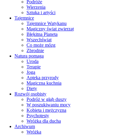
Podróże
Wierzenia
Sztuka i artyści
Tajemnice
Tajemnice Watykanu
Magiczny świat zwierząt
Błękitna Planeta
Wszechświat
Co może mózg
Zbrodnie
Natura pomaga
Uroda
Terapie
Joga
Apteka przyrody
Magiczna kuchnia
Diety
Rozwój osobisty
Podróż w głąb duszy
W poszukiwaniu mocy
Kobieta i mężczyzna
Psychotesty
Wróżka dla ducha
Archiwum
Wróżka