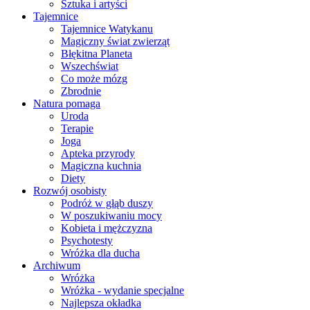
Sztuka i artyści
Tajemnice
Tajemnice Watykanu
Magiczny świat zwierząt
Błękitna Planeta
Wszechświat
Co może mózg
Zbrodnie
Natura pomaga
Uroda
Terapie
Joga
Apteka przyrody
Magiczna kuchnia
Diety
Rozwój osobisty
Podróż w głąb duszy
W poszukiwaniu mocy
Kobieta i mężczyzna
Psychotesty
Wróżka dla ducha
Archiwum
Wróżka
Wróżka - wydanie specjalne
Najlepsza okładka