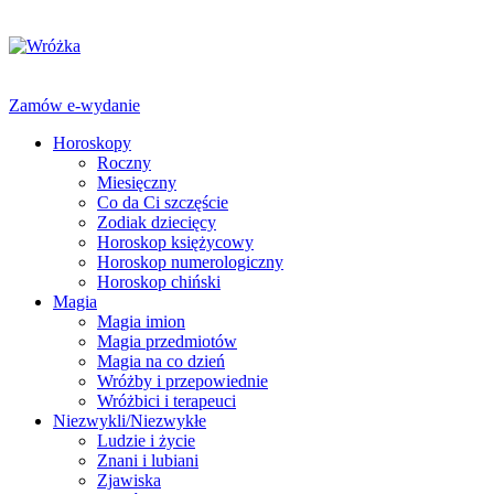
Zamów e-wydanie
Horoskopy
Roczny
Miesięczny
Co da Ci szczęście
Zodiak dziecięcy
Horoskop księżycowy
Horoskop numerologiczny
Horoskop chiński
Magia
Magia imion
Magia przedmiotów
Magia na co dzień
Wróżby i przepowiednie
Wróżbici i terapeuci
Niezwykli/Niezwykłe
Ludzie i życie
Znani i lubiani
Zjawiska