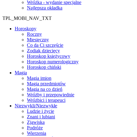
Wróżka - wydanie specjalne
Najlepsza okładka
TPL_MOBI_NAV_TXT
Horoskopy
Roczny
Miesięczny
Co da Ci szczęście
Zodiak dziecięcy
Horoskop księżycowy
Horoskop numerologiczny
Horoskop chiński
Magia
Magia imion
Magia przedmiotów
Magia na co dzień
Wróżby i przepowiednie
Wróżbici i terapeuci
Niezwykli/Niezwykłe
Ludzie i życie
Znani i lubiani
Zjawiska
Podróże
Wierzenia