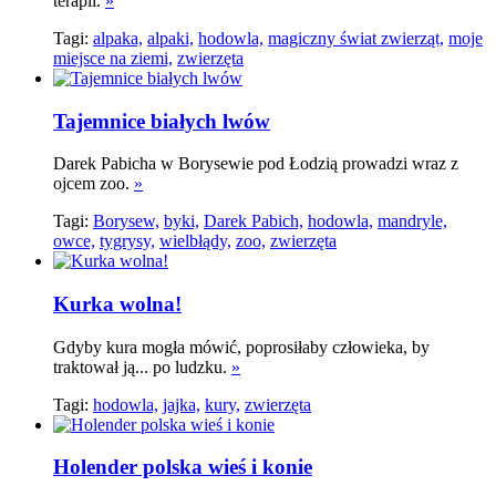
terapii.
»
Tagi:
alpaka,
alpaki,
hodowla,
magiczny świat zwierząt,
moje
miejsce na ziemi,
zwierzęta
Tajemnice białych lwów
Darek Pabicha w Borysewie pod Łodzią prowadzi wraz z
ojcem zoo.
»
Tagi:
Borysew,
byki,
Darek Pabich,
hodowla,
mandryle,
owce,
tygrysy,
wielbłądy,
zoo,
zwierzęta
Kurka wolna!
Gdyby kura mogła mówić, poprosiłaby człowieka, by
traktował ją... po ludzku.
»
Tagi:
hodowla,
jajka,
kury,
zwierzęta
Holender polska wieś i konie