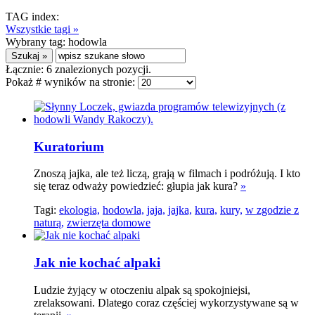
TAG index:
Wszystkie tagi »
Wybrany tag:
hodowla
Łącznie:
6
znalezionych pozycji.
Pokaż # wyników na stronie:
Kuratorium
Znoszą jajka, ale też liczą, grają w filmach i podróżują. I kto
się teraz odważy powiedzieć: głupia jak kura?
»
Tagi:
ekologia,
hodowla,
jaja,
jajka,
kura,
kury,
w zgodzie z
naturą,
zwierzęta domowe
Jak nie kochać alpaki
Ludzie żyjący w otoczeniu alpak są spokojniejsi,
zrelaksowani. Dlatego coraz częściej wykorzystywane są w