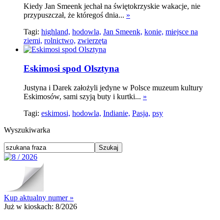
Kiedy Jan Smeenk jechał na świętokrzyskie wakacje, nie
przypuszczał, że któregoś dnia...
»
Tagi:
highland,
hodowla,
Jan Smeenk,
konie,
miejsce na
ziemi,
rolnictwo,
zwierzęta
Eskimosi spod Olsztyna
Justyna i Darek założyli jedyne w Polsce muzeum kultury
Eskimosów, sami szyją buty i kurtki...
»
Tagi:
eskimosi,
hodowla,
Indianie,
Pasja,
psy
Wyszukiwarka
Kup aktualny numer »
Już w kioskach:
8/2026