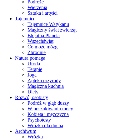
Podróże
Wierzenia
Sztuka i artyści
Tajemnice
Tajemnice Watykanu
Magiczny świat zwierząt
Błękitna Planeta
Wszechświat
Co może mózg
Zbrodnie
Natura pomaga
Uroda
Terapie
Joga
Apteka przyrody
Magiczna kuchnia
Diety
Rozwój osobisty
Podróż w głąb duszy
W poszukiwaniu mocy
Kobieta i mężczyzna
Psychotesty
Wróżka dla ducha
Archiwum
Wróżka