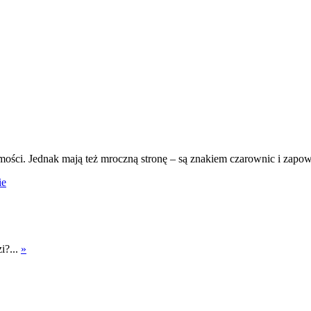
ości. Jednak mają też mroczną stronę – są znakiem czarownic i zapow
ie
i?...
»