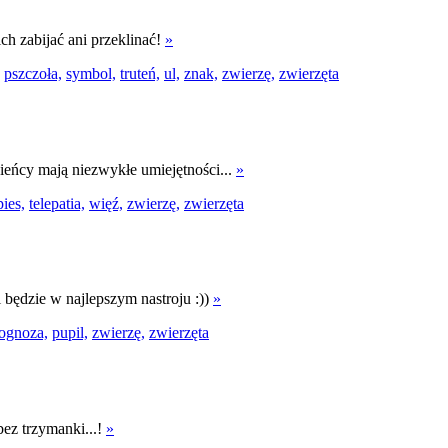
ch zabijać ani przeklinać!
»
pszczoła,
symbol,
truteń,
ul,
znak,
zwierzę,
zwierzęta
bieńcy mają niezwykłe umiejętności...
»
pies,
telepatia,
więź,
zwierzę,
zwierzęta
będzie w najlepszym nastroju :))
»
ognoza,
pupil,
zwierzę,
zwierzęta
bez trzymanki...!
»