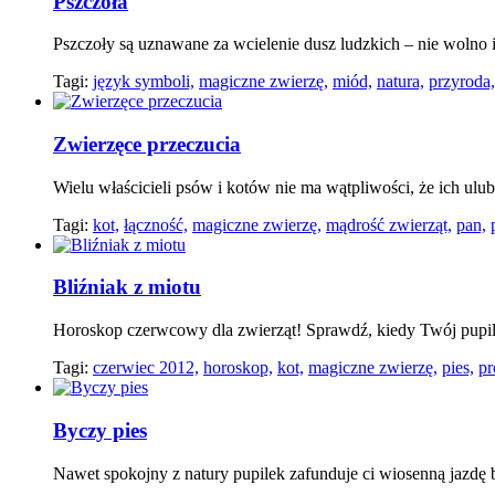
Pszczoła
Pszczoły są uznawane za wcielenie dusz ludzkich – nie wolno i
Tagi:
język symboli,
magiczne zwierzę,
miód,
natura,
przyroda,
Zwierzęce przeczucia
Wielu właścicieli psów i kotów nie ma wątpliwości, że ich ulu
Tagi:
kot,
łączność,
magiczne zwierzę,
mądrość zwierząt,
pan,
Bliźniak z miotu
Horoskop czerwcowy dla zwierząt! Sprawdź, kiedy Twój pupil 
Tagi:
czerwiec 2012,
horoskop,
kot,
magiczne zwierzę,
pies,
pr
Byczy pies
Nawet spokojny z natury pupilek zafunduje ci wiosenną jazdę 