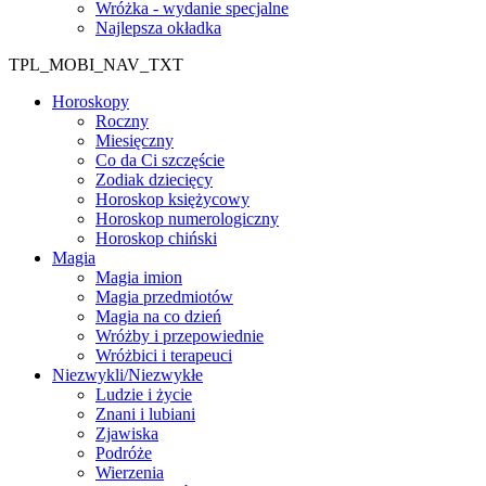
Wróżka - wydanie specjalne
Najlepsza okładka
TPL_MOBI_NAV_TXT
Horoskopy
Roczny
Miesięczny
Co da Ci szczęście
Zodiak dziecięcy
Horoskop księżycowy
Horoskop numerologiczny
Horoskop chiński
Magia
Magia imion
Magia przedmiotów
Magia na co dzień
Wróżby i przepowiednie
Wróżbici i terapeuci
Niezwykli/Niezwykłe
Ludzie i życie
Znani i lubiani
Zjawiska
Podróże
Wierzenia