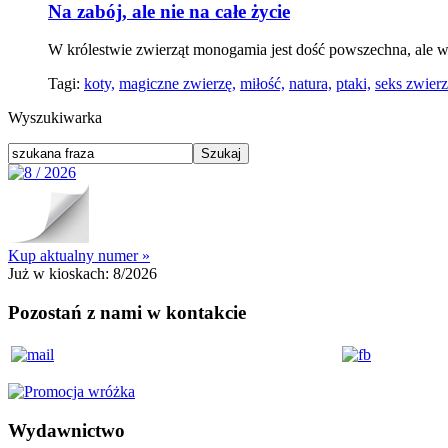
Na zabój, ale nie na całe życie
W królestwie zwierząt monogamia jest dość powszechna, ale w
Tagi:
koty,
magiczne zwierzę,
miłość,
natura,
ptaki,
seks zwierz
Wyszukiwarka
Kup aktualny numer »
Już w kioskach:
8/2026
Pozostań z nami w kontakcie
Wydawnictwo