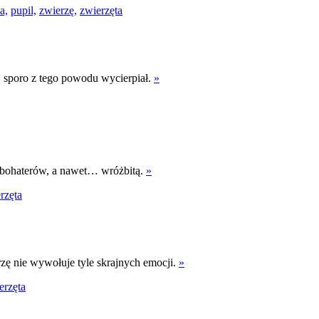
a,
pupil,
zwierzę,
zwierzęta
 sporo z tego powodu wycierpiał.
»
 bohaterów, a nawet… wróżbitą.
»
rzęta
rzę nie wywołuje tyle skrajnych emocji.
»
erzęta