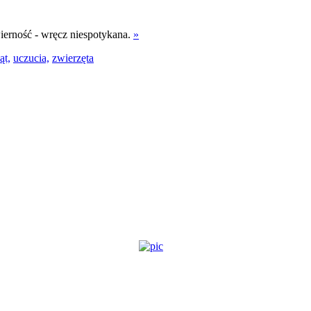
ierność - wręcz niespotykana.
»
ąt,
uczucia,
zwierzęta