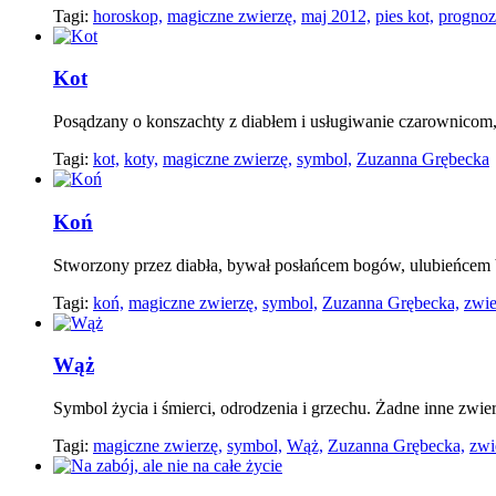
Tagi:
horoskop,
magiczne zwierzę,
maj 2012,
pies kot,
prognoz
Kot
Posądzany o konszachty z diabłem i usługiwanie czarownicom,
Tagi:
kot,
koty,
magiczne zwierzę,
symbol,
Zuzanna Grębecka
Koń
Stworzony przez diabła, bywał posłańcem bogów, ulubieńcem
Tagi:
koń,
magiczne zwierzę,
symbol,
Zuzanna Grębecka,
zwie
Wąż
Symbol życia i śmierci, odrodzenia i grzechu. Żadne inne zwie
Tagi:
magiczne zwierzę,
symbol,
Wąż,
Zuzanna Grębecka,
zwi