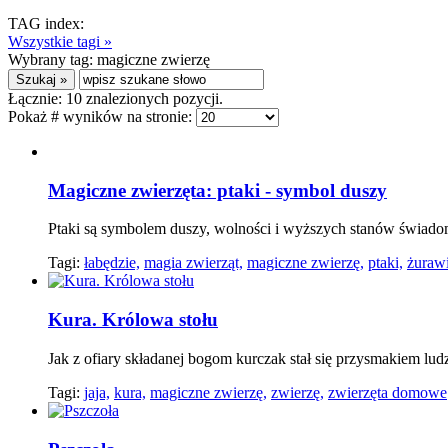
TAG index:
Wszystkie tagi »
Wybrany tag:
magiczne zwierzę
Łącznie:
10
znalezionych pozycji.
Pokaż # wyników na stronie:
Magiczne zwierzęta: ptaki - symbol duszy
Ptaki są symbolem duszy, wolności i wyższych stanów świadom
Tagi:
łabędzie,
magia zwierząt,
magiczne zwierzę,
ptaki,
żuraw
Kura. Królowa stołu
Jak z ofiary składanej bogom kurczak stał się przysmakiem ludz
Tagi:
jaja,
kura,
magiczne zwierzę,
zwierzę,
zwierzęta domowe