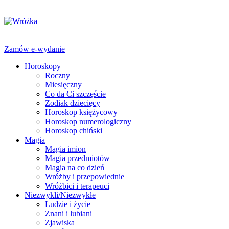
Zamów e-wydanie
Horoskopy
Roczny
Miesięczny
Co da Ci szczęście
Zodiak dziecięcy
Horoskop księżycowy
Horoskop numerologiczny
Horoskop chiński
Magia
Magia imion
Magia przedmiotów
Magia na co dzień
Wróżby i przepowiednie
Wróżbici i terapeuci
Niezwykli/Niezwykłe
Ludzie i życie
Znani i lubiani
Zjawiska