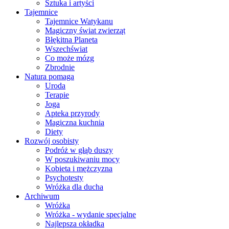
Sztuka i artyści
Tajemnice
Tajemnice Watykanu
Magiczny świat zwierząt
Błękitna Planeta
Wszechświat
Co może mózg
Zbrodnie
Natura pomaga
Uroda
Terapie
Joga
Apteka przyrody
Magiczna kuchnia
Diety
Rozwój osobisty
Podróż w głąb duszy
W poszukiwaniu mocy
Kobieta i mężczyzna
Psychotesty
Wróżka dla ducha
Archiwum
Wróżka
Wróżka - wydanie specjalne
Najlepsza okładka