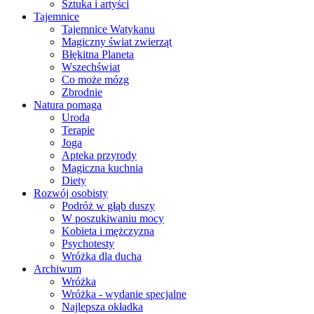
Sztuka i artyści
Tajemnice
Tajemnice Watykanu
Magiczny świat zwierząt
Błękitna Planeta
Wszechświat
Co może mózg
Zbrodnie
Natura pomaga
Uroda
Terapie
Joga
Apteka przyrody
Magiczna kuchnia
Diety
Rozwój osobisty
Podróż w głąb duszy
W poszukiwaniu mocy
Kobieta i mężczyzna
Psychotesty
Wróżka dla ducha
Archiwum
Wróżka
Wróżka - wydanie specjalne
Najlepsza okładka