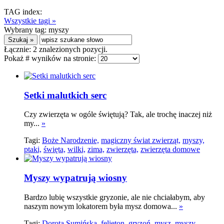
TAG index:
Wszystkie tagi »
Wybrany tag:
myszy
Łącznie:
2
znalezionych pozycji.
Pokaż # wyników na stronie:
Setki malutkich serc
Czy zwierzęta w ogóle świętują? Tak, ale trochę inaczej niż
my...
»
Tagi:
Boże Narodzenie,
magiczny świat zwierząt,
myszy,
ptaki,
święta,
wilki,
zima,
zwierzęta,
zwierzęta domowe
Myszy wypatrują wiosny
Bardzo lubię wszystkie gryzonie, ale nie chciałabym, aby
naszym nowym lokatorem była mysz domowa...
»
Tagi:
Dorota Sumińska,
felieton,
gryzoń,
mysz,
myszy,