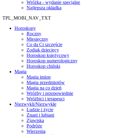
Wróżka - wydanie specjalne
Najlepsza okładka
TPL_MOBI_NAV_TXT
Horoskopy
Roczny
Miesięczny
Co da Ci szczęście
Zodiak dziecięcy
Horoskop księżycowy
Horoskop numerologiczny
Horoskop chiński
Magia
Magia imion
Magia przedmiotów
Magia na co dzień
Wróżby i przepowiednie
Wróżbici i terapeuci
Niezwykli/Niezwykłe
Ludzie i życie
Znani i lubiani
Zjawiska
Podróże
Wierzenia