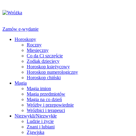
Zamów e-wydanie
Horoskopy
Roczny
Miesięczny
Co da Ci szczęście
Zodiak dziecięcy
Horoskop księżycowy
Horoskop numerologiczny
Horoskop chiński
Magia
Magia imion
Magia przedmiotów
Magia na co dzień
Wróżby i przepowiednie
Wróżbici i terapeuci
Niezwykli/Niezwykłe
Ludzie i życie
Znani i lubiani
Zjawiska