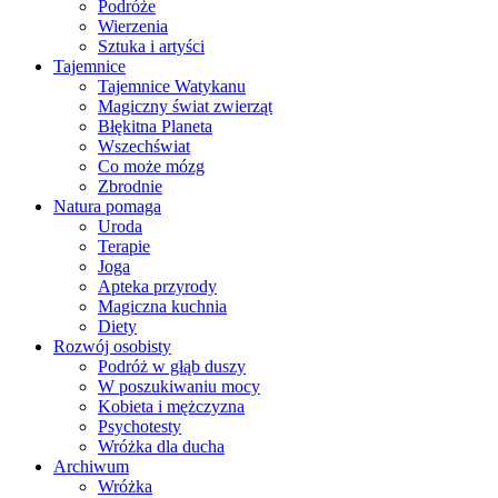
Podróże
Wierzenia
Sztuka i artyści
Tajemnice
Tajemnice Watykanu
Magiczny świat zwierząt
Błękitna Planeta
Wszechświat
Co może mózg
Zbrodnie
Natura pomaga
Uroda
Terapie
Joga
Apteka przyrody
Magiczna kuchnia
Diety
Rozwój osobisty
Podróż w głąb duszy
W poszukiwaniu mocy
Kobieta i mężczyzna
Psychotesty
Wróżka dla ducha
Archiwum
Wróżka