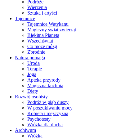
Podróże
Wierzenia
Sztuka i artyści
Tajemnice
Tajemnice Watykanu
Magiczny świat zwierząt
Błękitna Planeta
Wszechświat
Co może mózg
Zbrodnie
Natura pomaga
Uroda
Terapie
Joga
Apteka przyrody
Magiczna kuchnia
Diety
Rozwój osobisty
Podróż w głąb duszy
W poszukiwaniu mocy
Kobieta i mężczyzna
Psychotesty
Wróżka dla ducha
Archiwum
Wróżka