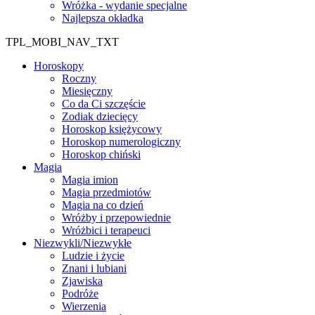
Wróżka - wydanie specjalne
Najlepsza okładka
TPL_MOBI_NAV_TXT
Horoskopy
Roczny
Miesięczny
Co da Ci szczęście
Zodiak dziecięcy
Horoskop księżycowy
Horoskop numerologiczny
Horoskop chiński
Magia
Magia imion
Magia przedmiotów
Magia na co dzień
Wróżby i przepowiednie
Wróżbici i terapeuci
Niezwykli/Niezwykłe
Ludzie i życie
Znani i lubiani
Zjawiska
Podróże
Wierzenia