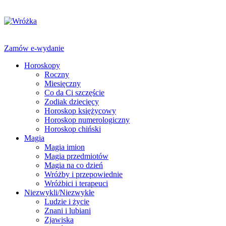
Zamów e-wydanie
Horoskopy
Roczny
Miesięczny
Co da Ci szczęście
Zodiak dziecięcy
Horoskop księżycowy
Horoskop numerologiczny
Horoskop chiński
Magia
Magia imion
Magia przedmiotów
Magia na co dzień
Wróżby i przepowiednie
Wróżbici i terapeuci
Niezwykli/Niezwykłe
Ludzie i życie
Znani i lubiani
Zjawiska