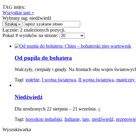
TAG index:
Wszystkie tagi »
Wybrany tag:
niedźwiedź
Łącznie:
2
znalezionych pozycji.
Pokaż # wyników na stronie:
Od pupila do bohatera
Walczyły, cierpiały i ginęły. Na frontach obu wojen światowych 
Tagi:
gołębie,
I wojna światowa,
II wojna światowa,
magiczny 
Niedźwiedź
Dla urodzonych 22 sierpnia – 21 września.
»
Tagi:
horoskop indiański,
Indianie,
lato,
niedźwiedź,
przepowie
Wyszukiwarka