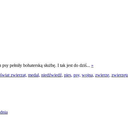
psy pełniły bohaterską służbę. I tak jest do dziś...
»
świat zwierząt,
medal,
niedźwiedź,
pies,
psy,
wojna,
zwierzę,
zwierzęta
dnia