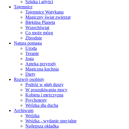
Sztuka i artyści
Tajemnice
Tajemnice Watykanu
Magiczny świat zwierząt
Błękitna Planeta
Wszechświat
Co może mózg
Zbrodnie
Natura pomaga
Uroda
Terapie
Joga
Apteka przyrody
Magiczna kuchnia
Diety
Rozwój osobisty
Podróż w głąb duszy
W poszukiwaniu mocy
Kobieta i mężczyzna
Psychotesty
Wróżka dla ducha
Archiwum
Wróżka
Wróżka - wydanie specjalne
Najlepsza okładka