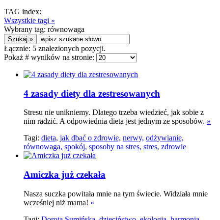
TAG index:
Wszystkie tagi »
Wybrany tag:
równowaga
Łącznie:
5
znalezionych pozycji.
Pokaż # wyników na stronie:
4 zasady diety dla zestresowanych
Stresu nie unikniemy. Dlatego trzeba wiedzieć, jak sobie z
nim radzić. A odpowiednia dieta jest jednym ze sposobów.
»
Tagi:
dieta,
jak dbać o zdrowie,
nerwy,
odżywianie,
równowaga,
spokój,
sposoby na stres,
stres,
zdrowie
Amiczka już czekała
Nasza suczka powitała mnie na tym świecie. Widziała mnie
wcześniej niż mama!
»
Tagi:
Dorota Sumińska,
dzieciństwo,
ekologia,
harmonia,