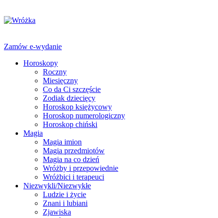
Zamów e-wydanie
Horoskopy
Roczny
Miesięczny
Co da Ci szczęście
Zodiak dziecięcy
Horoskop księżycowy
Horoskop numerologiczny
Horoskop chiński
Magia
Magia imion
Magia przedmiotów
Magia na co dzień
Wróżby i przepowiednie
Wróżbici i terapeuci
Niezwykli/Niezwykłe
Ludzie i życie
Znani i lubiani
Zjawiska