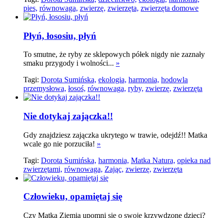
pies,
równowaga,
zwierzę,
zwierzęta,
zwierzęta domowe
Płyń, łososiu, płyń
To smutne, że ryby ze sklepowych półek nigdy nie zaznały
smaku przygody i wolności...
»
Tagi:
Dorota Sumińska,
ekologia,
harmonia,
hodowla
przemysłowa,
łosoś,
równowaga,
ryby,
zwierzę,
zwierzęta
Nie dotykaj zajączka!!
Gdy znajdziesz zajączka ukrytego w trawie, odejdź!! Matka
wcale go nie porzuciła!
»
Tagi:
Dorota Sumińska,
harmonia,
Matka Natura,
opieka nad
zwierzętami,
równowaga,
Zając,
zwierzę,
zwierzęta
Człowieku, opamiętaj się
Czy Matka Ziemia upomni się o swoje krzywdzone dzieci?