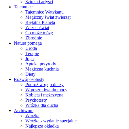
Sztuka i artyści
Tajemnice
Tajemnice Watykanu
Magiczny świat zwierząt
Błękitna Planeta
Wszechświat
Co może mózg
Zbrodnie
Natura pomaga
Uroda
Terapie
Joga
Apteka przyrody
Magiczna kuchnia
Diety
Rozwój osobisty
Podróż w głąb duszy
W poszukiwaniu mocy
Kobieta i mężczyzna
Psychotesty
Wróżka dla ducha
Archiwum
Wróżka
Wróżka - wydanie specjalne
Najlepsza okładka