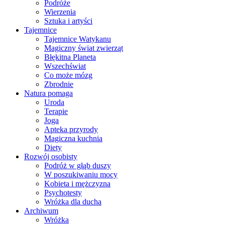
Podróże
Wierzenia
Sztuka i artyści
Tajemnice
Tajemnice Watykanu
Magiczny świat zwierząt
Błękitna Planeta
Wszechświat
Co może mózg
Zbrodnie
Natura pomaga
Uroda
Terapie
Joga
Apteka przyrody
Magiczna kuchnia
Diety
Rozwój osobisty
Podróż w głąb duszy
W poszukiwaniu mocy
Kobieta i mężczyzna
Psychotesty
Wróżka dla ducha
Archiwum
Wróżka