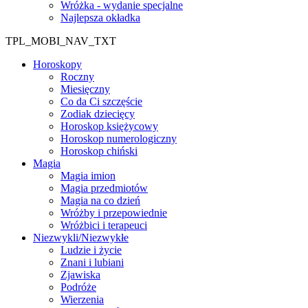
Wróżka - wydanie specjalne
Najlepsza okładka
TPL_MOBI_NAV_TXT
Horoskopy
Roczny
Miesięczny
Co da Ci szczęście
Zodiak dziecięcy
Horoskop księżycowy
Horoskop numerologiczny
Horoskop chiński
Magia
Magia imion
Magia przedmiotów
Magia na co dzień
Wróżby i przepowiednie
Wróżbici i terapeuci
Niezwykli/Niezwykłe
Ludzie i życie
Znani i lubiani
Zjawiska
Podróże
Wierzenia