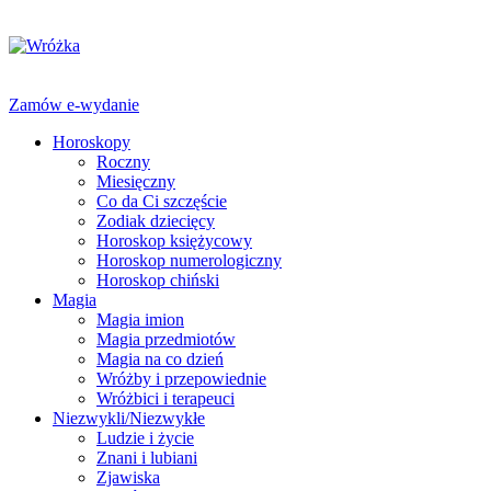
Zamów e-wydanie
Horoskopy
Roczny
Miesięczny
Co da Ci szczęście
Zodiak dziecięcy
Horoskop księżycowy
Horoskop numerologiczny
Horoskop chiński
Magia
Magia imion
Magia przedmiotów
Magia na co dzień
Wróżby i przepowiednie
Wróżbici i terapeuci
Niezwykli/Niezwykłe
Ludzie i życie
Znani i lubiani
Zjawiska