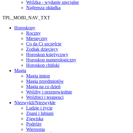
Wróżka - wydanie specjalne
Najlepsza okładka
TPL_MOBI_NAV_TXT
Horoskopy
Roczny
Miesięczny
Co da Ci szczęście
Zodiak dziecięcy
Horoskop księżycowy
Horoskop numerologiczny
Horoskop chiński
Magia
Magia imion
Magia przedmiotów
Magia na co dzień
Wróżby i przepowiednie
Wróżbici i terapeuci
Niezwykli/Niezwykłe
Ludzie i życie
Znani i lubiani
Zjawiska
Podróże
Wierzenia