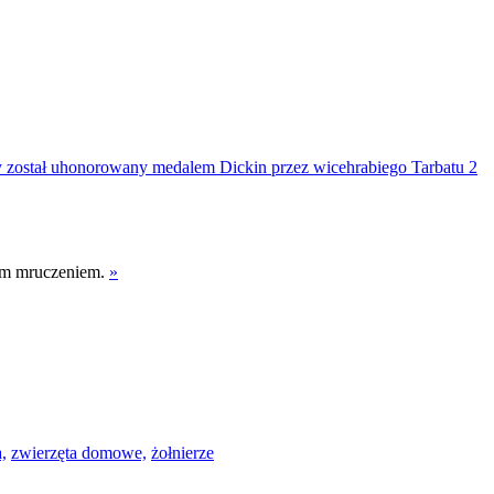
nym mruczeniem.
»
,
zwierzęta domowe,
żołnierze