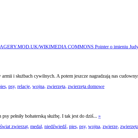
ą w armii i służbach cywilnych. A potem jeszcze nagradzają nas cudow
ies,
psy,
relacje,
wojna,
zwierzęta,
zwierzęta domowe
psy pełniły bohaterską służbę. I tak jest do dziś...
»
świat zwierząt,
medal,
niedźwiedź,
pies,
psy,
wojna,
zwierzę,
zwierzęta