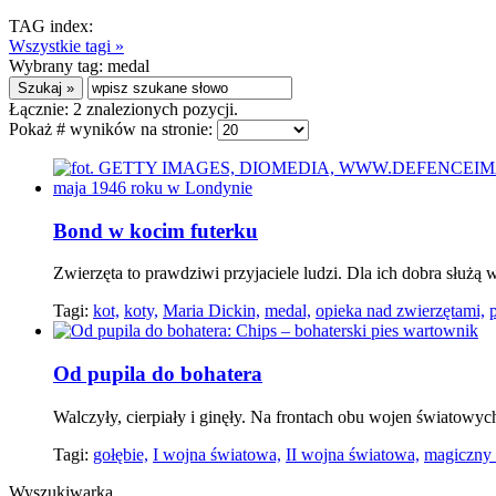
TAG index:
Wszystkie tagi »
Wybrany tag:
medal
Łącznie:
2
znalezionych pozycji.
Pokaż # wyników na stronie:
Bond w kocim futerku
Zwierzęta to prawdziwi przyjaciele ludzi. Dla ich dobra służ
Tagi:
kot,
koty,
Maria Dickin,
medal,
opieka nad zwierzętami,
p
Od pupila do bohatera
Walczyły, cierpiały i ginęły. Na frontach obu wojen światowych 
Tagi:
gołębie,
I wojna światowa,
II wojna światowa,
magiczny 
Wyszukiwarka