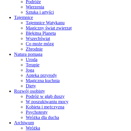
Podróże
Wierzenia
Sztuka i artyści
Tajemnice
Tajemnice Watykanu
Magiczny świat zwierząt
Błękitna Planeta
Wszechświat
Co może mózg
Zbrodnie
Natura pomaga
Uroda
Terapie
Joga
Apteka przyrody
Magiczna kuchnia
Diety
Rozwój osobisty
Podróż w głąb duszy
W poszukiwaniu mocy
Kobieta i mężczyzna
Psychotesty
Wróżka dla ducha
Archiwum
Wróżka