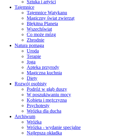
Sztuka i artyści
Tajemnice
Tajemnice Watykanu
Magiczny świat zwierząt
Błękitna Planeta
Wszechświat
Co może mózg
Zbrodnie
Natura pomaga
Uroda
Terapie
Joga
Apteka przyrody
Magiczna kuchnia
Diety
Rozwój osobisty
Podróż w głąb duszy
W poszukiwaniu mocy
Kobieta i mężczyzna
Psychotesty
Wróżka dla ducha
Archiwum
Wróżka
Wróżka - wydanie specjalne
Najlepsza okładka