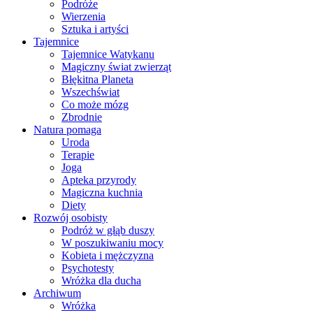
Podróże
Wierzenia
Sztuka i artyści
Tajemnice
Tajemnice Watykanu
Magiczny świat zwierząt
Błękitna Planeta
Wszechświat
Co może mózg
Zbrodnie
Natura pomaga
Uroda
Terapie
Joga
Apteka przyrody
Magiczna kuchnia
Diety
Rozwój osobisty
Podróż w głąb duszy
W poszukiwaniu mocy
Kobieta i mężczyzna
Psychotesty
Wróżka dla ducha
Archiwum
Wróżka