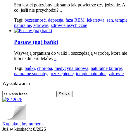
Sen jest ci potrzebny tak samo jak powietrze czy jedzenie. A
co, jeśli nie przychodzi?...
»
Tagi:
bezsenność,
depresja,
faza REM,
lekarstwa,
sen,
terapie
naturalne,
zdrowie,
zdrowie psychiczne
Postaw (na) bańki
Wzywają organizm do walki i oszczędzają wątrobę, która nie
lubi nadmiaru leków.
»
Tagi:
bańki,
choroba,
medycyna ludowa,
naturalne kuracje,
naturalne sposoby,
przeziębienie,
terapie naturalne,
zdrowie
Wyszukiwarka
Kup aktualny numer »
Już w kioskach:
8/2026