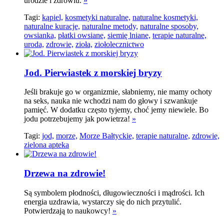
urodzie i zdrowiu.
»
Tagi:
kąpiel,
kosmetyki naturalne,
naturalne kosmetyki,
naturalne kuracje,
naturalne metody,
naturalne sposoby,
owsianka,
płatki owsiane,
siemię lniane,
terapie naturalne,
uroda,
zdrowie,
zioła,
ziołolecznictwo
Jod. Pierwiastek z morskiej bryzy
Jeśli brakuje go w organizmie, słabniemy, nie mamy ochoty
na seks, nauka nie wchodzi nam do głowy i szwankuje
pamięć. W dodatku często tyjemy, choć jemy niewiele. Bo
jodu potrzebujemy jak powietrza!
»
Tagi:
jod,
morze,
Morze Bałtyckie,
terapie naturalne,
zdrowie,
zielona apteka
Drzewa na zdrowie!
Są symbolem płodności, długowieczności i mądrości. Ich
energia uzdrawia, wystarczy się do nich przytulić.
Potwierdzają to naukowcy!
»