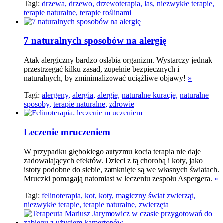
Tagi:
drzewa,
drzewo,
drzewoterapia,
las,
niezwykłe terapie,
terapie naturalne,
terapie roślinami
7 naturalnych sposobów na alergię
Atak alergiczny bardzo osłabia organizm. Wystarczy jednak
przestrzegać kilku zasad, zupełnie bezpiecznych i
naturalnych, by zminimalizować uciążliwe objawy!
»
Tagi:
alergeny,
alergia,
alergie,
naturalne kuracje,
naturalne
sposoby,
terapie naturalne,
zdrowie
Leczenie mruczeniem
W przypadku głębokiego autyzmu kocia terapia nie daje
zadowalających efektów. Dzieci z tą chorobą i koty, jako
istoty podobne do siebie, zamknięte są we własnych światach.
Mruczki pomagają natomiast w leczeniu zespołu Aspergera.
»
Tagi:
felinoterapia,
kot,
koty,
magiczny świat zwierząt,
niezwykłe terapie,
terapie naturalne,
zwierzęta