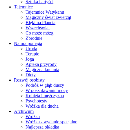
Sztuka i artyści
Tajemnice
Tajemnice Watykanu
Magiczny świat zwierząt
Błękitna Planeta
Wszechświat
Co może mózg
Zbrodnie
Natura pomaga
Uroda
Terapie
Joga
Apteka przyrody
Magiczna kuchnia
Diety
Rozwój osobisty
Podróż w głąb duszy
W poszukiwaniu mocy
Kobieta i mężczyzna
Psychotesty
Wróżka dla ducha
Archiwum
Wróżka
Wróżka - wydanie specjalne
Najlepsza okładka