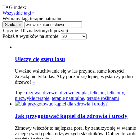
TAG index:
Wszystkie tagi »
Wybrany tag:
terapie naturalne
Łącznie:
10
znalezionych pozycji.
Pokaż # wyników na stronie:
Uleczy cię szept lasu
Uważne wsłuchiwanie się w las przynosi same korzyści.
Zresztą nie tylko las. Aby poczuć się lepiej, wystarczy jedno
drzewo!
»
Tagi:
drzewa,
drzewo,
drzewoterapia,
felieton,
felietony,
niezwykłe terapie,
terapie naturalne,
terapie roślinami
Jak przygotować kąpiel dla zdrowia i urody
Zimowy wieczór to najlepsza pora, by zanurzyć się w wannie
z ciepłą wodą pełną odżywczych składników. Dobrze to zrobi