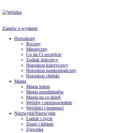
Zamów e-wydanie
Horoskopy
Roczny
Miesięczny
Co da Ci szczęście
Zodiak dziecięcy
Horoskop księżycowy
Horoskop numerologiczny
Horoskop chiński
Magia
Magia imion
Magia przedmiotów
Magia na co dzień
Wróżby i przepowiednie
Wróżbici i terapeuci
Niezwykli/Niezwykłe
Ludzie i życie
Znani i lubiani
Zjawiska