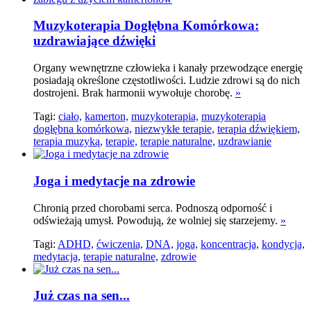
Muzykoterapia Dogłębna Komórkowa:
uzdrawiające dźwięki
Organy wewnętrzne człowieka i kanały przewodzące energię
posiadają określone częstotliwości. Ludzie zdrowi są do nich
dostrojeni. Brak harmonii wywołuje chorobę.
»
Tagi:
ciało,
kamerton,
muzykoterapia,
muzykoterapia
dogłębna komórkowa,
niezwykłe terapie,
terapia dźwiękiem,
terapia muzyką,
terapie,
terapie naturalne,
uzdrawianie
Joga i medytacje na zdrowie
Chronią przed chorobami serca. Podnoszą odporność i
odświeżają umysł. Powodują, że wolniej się starzejemy.
»
Tagi:
ADHD,
ćwiczenia,
DNA,
joga,
koncentracja,
kondycja,
medytacja,
terapie naturalne,
zdrowie
Już czas na sen...