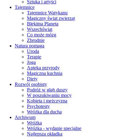
Sztuka i artyści
Tajemnice
Tajemnice Watykanu
Magiczny świat zwierząt
Błękitna Planeta
Wszechświat
Co może mózg
Zbrodnie
Natura pomaga
Uroda
Terapie
Joga
Apteka przyrody
Magiczna kuchnia
Diety
Rozwój osobisty
Podróż w głąb duszy
W poszukiwaniu mocy
Kobieta i mężczyzna
Psychotesty
Wróżka dla ducha
Archiwum
Wróżka
Wróżka - wydanie specjalne
Najlepsza okładka