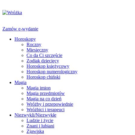
Zamów e-wydanie
Horoskopy
Roczny
Miesięczny
Co da Ci szczęście
Zodiak dziecięcy
Horoskop księżycowy
Horoskop numerologiczny
Horoskop chiński
Magia
Magia imion
Magia przedmiotów
Magia na co dzień
Wróżby i przepowiednie
Wróżbici i terapeuci
Niezwykli/Niezwykłe
Ludzie i życie
Znani i lubiani
Zjawiska