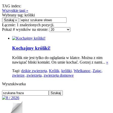
TAG index:
Wszystkie tagi »
Wybrany tag:
króliki
Łącznie:
1
znalezionych pozycji.
Pokaż # wyników na stronie:
Kochajmy króliki!
Królik nie jest tylko do oglądania w klatce. Można z nim
nawiązać bliski kontakt. On umie kochać. Gorzej z nami...
»
Tagi:
dzikie zwierzęta,
Królik,
króliki,
Wielkanoc,
Zając,
zwierzę,
zwierzęta,
zwierzęta domowe
Wyszukiwarka