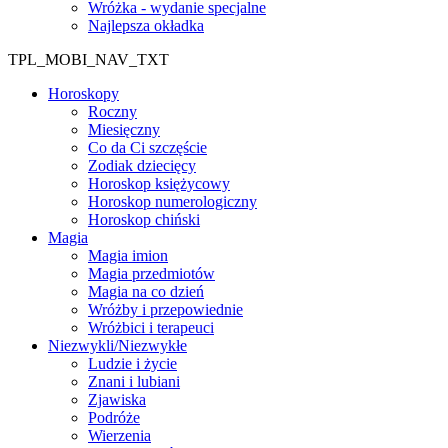
Wróżka - wydanie specjalne
Najlepsza okładka
TPL_MOBI_NAV_TXT
Horoskopy
Roczny
Miesięczny
Co da Ci szczęście
Zodiak dziecięcy
Horoskop księżycowy
Horoskop numerologiczny
Horoskop chiński
Magia
Magia imion
Magia przedmiotów
Magia na co dzień
Wróżby i przepowiednie
Wróżbici i terapeuci
Niezwykli/Niezwykłe
Ludzie i życie
Znani i lubiani
Zjawiska
Podróże
Wierzenia