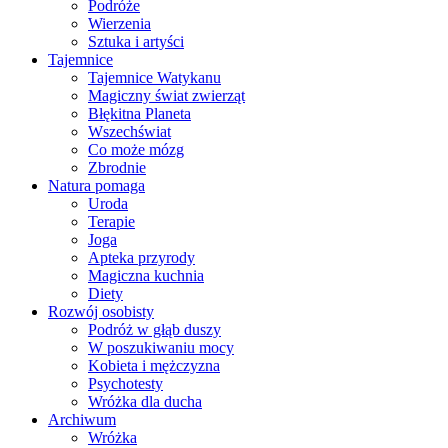
Podróże
Wierzenia
Sztuka i artyści
Tajemnice
Tajemnice Watykanu
Magiczny świat zwierząt
Błękitna Planeta
Wszechświat
Co może mózg
Zbrodnie
Natura pomaga
Uroda
Terapie
Joga
Apteka przyrody
Magiczna kuchnia
Diety
Rozwój osobisty
Podróż w głąb duszy
W poszukiwaniu mocy
Kobieta i mężczyzna
Psychotesty
Wróżka dla ducha
Archiwum
Wróżka