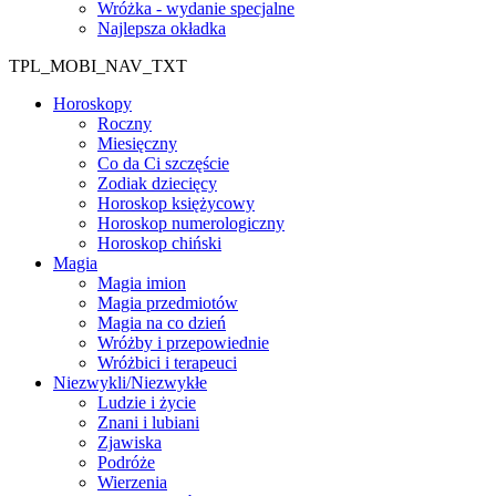
Wróżka - wydanie specjalne
Najlepsza okładka
TPL_MOBI_NAV_TXT
Horoskopy
Roczny
Miesięczny
Co da Ci szczęście
Zodiak dziecięcy
Horoskop księżycowy
Horoskop numerologiczny
Horoskop chiński
Magia
Magia imion
Magia przedmiotów
Magia na co dzień
Wróżby i przepowiednie
Wróżbici i terapeuci
Niezwykli/Niezwykłe
Ludzie i życie
Znani i lubiani
Zjawiska
Podróże
Wierzenia