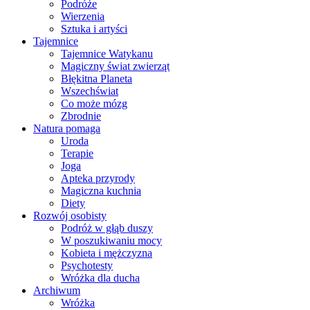
Podróże
Wierzenia
Sztuka i artyści
Tajemnice
Tajemnice Watykanu
Magiczny świat zwierząt
Błękitna Planeta
Wszechświat
Co może mózg
Zbrodnie
Natura pomaga
Uroda
Terapie
Joga
Apteka przyrody
Magiczna kuchnia
Diety
Rozwój osobisty
Podróż w głąb duszy
W poszukiwaniu mocy
Kobieta i mężczyzna
Psychotesty
Wróżka dla ducha
Archiwum
Wróżka