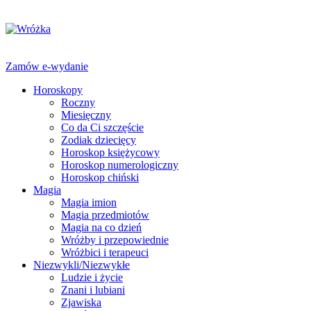
Zamów e-wydanie
Horoskopy
Roczny
Miesięczny
Co da Ci szczęście
Zodiak dziecięcy
Horoskop księżycowy
Horoskop numerologiczny
Horoskop chiński
Magia
Magia imion
Magia przedmiotów
Magia na co dzień
Wróżby i przepowiednie
Wróżbici i terapeuci
Niezwykli/Niezwykłe
Ludzie i życie
Znani i lubiani
Zjawiska