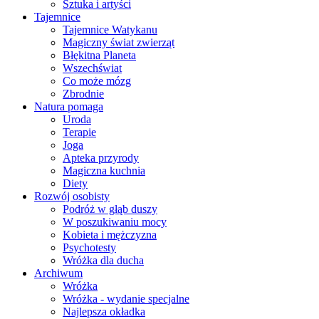
Sztuka i artyści
Tajemnice
Tajemnice Watykanu
Magiczny świat zwierząt
Błękitna Planeta
Wszechświat
Co może mózg
Zbrodnie
Natura pomaga
Uroda
Terapie
Joga
Apteka przyrody
Magiczna kuchnia
Diety
Rozwój osobisty
Podróż w głąb duszy
W poszukiwaniu mocy
Kobieta i mężczyzna
Psychotesty
Wróżka dla ducha
Archiwum
Wróżka
Wróżka - wydanie specjalne
Najlepsza okładka