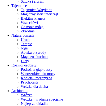
Sztuka i artyści
Tajemnice
Tajemnice Watykanu
Magiczny świat zwierząt
Błękitna Planeta
Wszechświat
Co może mózg
Zbrodnie
Natura pomaga
Uroda
Terapie
Joga
Apteka przyrody
Magiczna kuchnia
Diety
Rozwój osobisty
Podróż w głąb duszy
W poszukiwaniu mocy
Kobieta i mężczyzna
Psychotesty
Wróżka dla ducha
Archiwum
Wróżka
Wróżka - wydanie specjalne
Najlepsza okładka