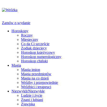
Zamów e-wydanie
Horoskopy
Roczny
Miesięczny
Co da Ci szczęście
Zodiak dziecięcy
Horoskop księżycowy
Horoskop numerologiczny
Horoskop chiński
Magia
Magia imion
Magia przedmiotów
Magia na co dzień
Wróżby i przepowiednie
Wróżbici i terapeuci
Niezwykli/Niezwykłe
Ludzie i życie
Znani i lubiani
Zjawiska