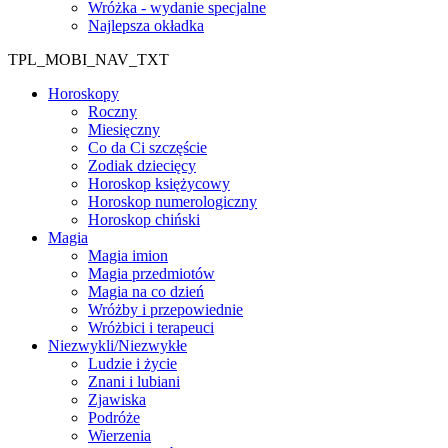
Wróżka - wydanie specjalne
Najlepsza okładka
TPL_MOBI_NAV_TXT
Horoskopy
Roczny
Miesięczny
Co da Ci szczęście
Zodiak dziecięcy
Horoskop księżycowy
Horoskop numerologiczny
Horoskop chiński
Magia
Magia imion
Magia przedmiotów
Magia na co dzień
Wróżby i przepowiednie
Wróżbici i terapeuci
Niezwykli/Niezwykłe
Ludzie i życie
Znani i lubiani
Zjawiska
Podróże
Wierzenia