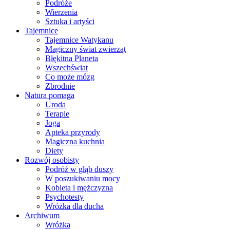
Podróże
Wierzenia
Sztuka i artyści
Tajemnice
Tajemnice Watykanu
Magiczny świat zwierząt
Błękitna Planeta
Wszechświat
Co może mózg
Zbrodnie
Natura pomaga
Uroda
Terapie
Joga
Apteka przyrody
Magiczna kuchnia
Diety
Rozwój osobisty
Podróż w głąb duszy
W poszukiwaniu mocy
Kobieta i mężczyzna
Psychotesty
Wróżka dla ducha
Archiwum
Wróżka