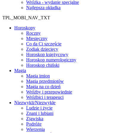
Wróżka - wydanie specjalne
Najlepsza okładka
TPL_MOBI_NAV_TXT
Horoskopy
Roczny
Miesięczny
Co da Ci szczęście
Zodiak dziecięcy
Horoskop księżycowy
Horoskop numerologiczny
Horoskop chiński
Magia
Magia imion
Magia przedmiotów
Magia na co dzień
Wróżby i przepowiednie
Wróżbici i terapeuci
Niezwykli/Niezwykłe
Ludzie i życie
Znani i lubiani
Zjawiska
Podróże
Wierzenia