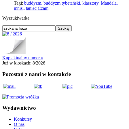
Tagi:
buddyzm,
buddyzm tybetański,
klasztory,
Mandala,
mnisi,
taniec Czam
Wyszukiwarka
Kup aktualny numer »
Już w kioskach:
8/2026
Pozostań z nami w kontakcie
Wydawnictwo
Konkursy
O nas