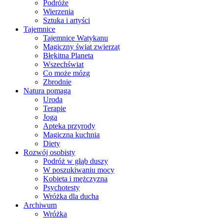
Podróże
Wierzenia
Sztuka i artyści
Tajemnice
Tajemnice Watykanu
Magiczny świat zwierząt
Błękitna Planeta
Wszechświat
Co może mózg
Zbrodnie
Natura pomaga
Uroda
Terapie
Joga
Apteka przyrody
Magiczna kuchnia
Diety
Rozwój osobisty
Podróż w głąb duszy
W poszukiwaniu mocy
Kobieta i mężczyzna
Psychotesty
Wróżka dla ducha
Archiwum
Wróżka