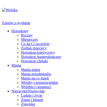
Zamów e-wydanie
Horoskopy
Roczny
Miesięczny
Co da Ci szczęście
Zodiak dziecięcy
Horoskop księżycowy
Horoskop numerologiczny
Horoskop chiński
Magia
Magia imion
Magia przedmiotów
Magia na co dzień
Wróżby i przepowiednie
Wróżbici i terapeuci
Niezwykli/Niezwykłe
Ludzie i życie
Znani i lubiani
Zjawiska