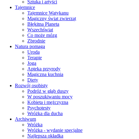
Sztuka i artyści
Tajemnice
Tajemnice Watykanu
Magiczny świat zwierząt
Błękitna Planeta
Wszechświat
Co może mózg
Zbrodnie
Natura pomaga
Uroda
Terapie
Joga
Apteka przyrody
Magiczna kuchnia
Diety
Rozwój osobisty
Podróż w głąb duszy
W poszukiwaniu mocy
Kobieta i mężczyzna
Psychotesty
Wróżka dla ducha
Archiwum
Wróżka
Wróżka - wydanie specjalne
Najlepsza okładka