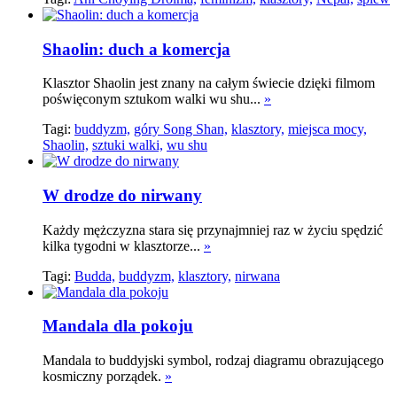
Shaolin: duch a komercja
Klasztor Shaolin jest znany na całym świecie dzięki filmom
poświęconym sztukom walki wu shu...
»
Tagi:
buddyzm,
góry Song Shan,
klasztory,
miejsca mocy,
Shaolin,
sztuki walki,
wu shu
W drodze do nirwany
Każdy mężczyzna stara się przynajmniej raz w życiu spędzić
kilka tygodni w klasztorze...
»
Tagi:
Budda,
buddyzm,
klasztory,
nirwana
Mandala dla pokoju
Mandala to buddyjski symbol, rodzaj diagramu obrazującego
kosmiczny porządek.
»