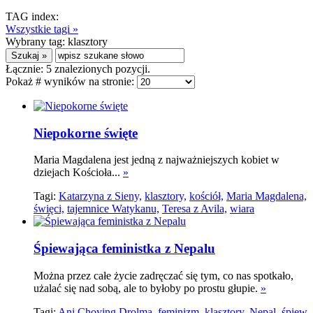
TAG index:
Wszystkie tagi »
Wybrany tag:
klasztory
Łącznie:
5
znalezionych pozycji.
Pokaż # wyników na stronie:
Niepokorne święte
Maria Magdalena jest jedną z najważniejszych kobiet w
dziejach Kościoła...
»
Tagi:
Katarzyna z Sieny,
klasztory,
kościół,
Maria Magdalena,
święci,
tajemnice Watykanu,
Teresa z Avila,
wiara
Śpiewająca feministka z Nepalu
Można przez całe życie zadręczać się tym, co nas spotkało,
użalać się nad sobą, ale to byłoby po prostu głupie.
»
Tagi:
Ani Choying Drolma,
feminizm,
klasztory,
Nepal,
śpiew