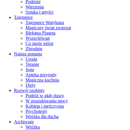
Podróże
Wierzenia
Sztuka i artyści
Tajemnice
Tajemnice Watykanu
Magiczny świat zwierząt
Błękitna Planeta
Wszechświat
Co może mózg
Zbrodnie
Natura pomaga
Uroda
Terapie
Joga
Apteka przyrody
Magiczna kuchnia
Diety
Rozwój osobisty
Podróż w głąb duszy
W poszukiwaniu mocy
Kobieta i mężczyzna
Psychotesty
Wróżka dla ducha
Archiwum
Wróżka