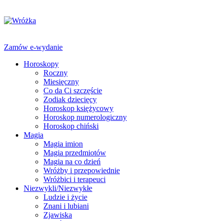
Zamów e-wydanie
Horoskopy
Roczny
Miesięczny
Co da Ci szczęście
Zodiak dziecięcy
Horoskop księżycowy
Horoskop numerologiczny
Horoskop chiński
Magia
Magia imion
Magia przedmiotów
Magia na co dzień
Wróżby i przepowiednie
Wróżbici i terapeuci
Niezwykli/Niezwykłe
Ludzie i życie
Znani i lubiani
Zjawiska