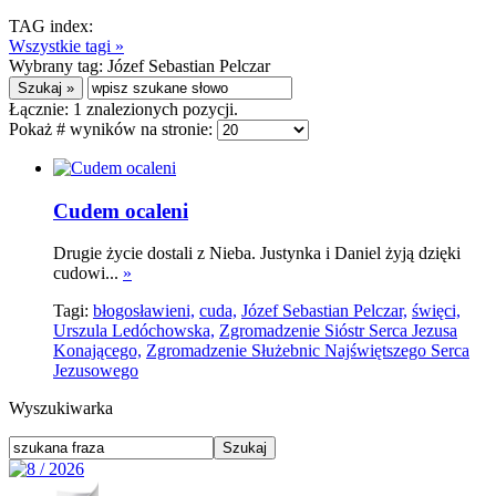
TAG index:
Wszystkie tagi »
Wybrany tag:
Józef Sebastian Pelczar
Łącznie:
1
znalezionych pozycji.
Pokaż # wyników na stronie:
Cudem ocaleni
Drugie życie dostali z Nieba. Justynka i Daniel żyją dzięki
cudowi...
»
Tagi:
błogosławieni,
cuda,
Józef Sebastian Pelczar,
święci,
Urszula Ledóchowska,
Zgromadzenie Sióstr Serca Jezusa
Konającego,
Zgromadzenie Służebnic Najświętszego Serca
Jezusowego
Wyszukiwarka