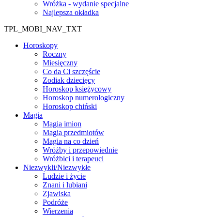
Wróżka - wydanie specjalne
Najlepsza okładka
TPL_MOBI_NAV_TXT
Horoskopy
Roczny
Miesięczny
Co da Ci szczęście
Zodiak dziecięcy
Horoskop księżycowy
Horoskop numerologiczny
Horoskop chiński
Magia
Magia imion
Magia przedmiotów
Magia na co dzień
Wróżby i przepowiednie
Wróżbici i terapeuci
Niezwykli/Niezwykłe
Ludzie i życie
Znani i lubiani
Zjawiska
Podróże
Wierzenia