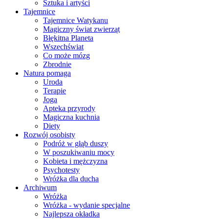
Sztuka i artyści
Tajemnice
Tajemnice Watykanu
Magiczny świat zwierząt
Błękitna Planeta
Wszechświat
Co może mózg
Zbrodnie
Natura pomaga
Uroda
Terapie
Joga
Apteka przyrody
Magiczna kuchnia
Diety
Rozwój osobisty
Podróż w głąb duszy
W poszukiwaniu mocy
Kobieta i mężczyzna
Psychotesty
Wróżka dla ducha
Archiwum
Wróżka
Wróżka - wydanie specjalne
Najlepsza okładka