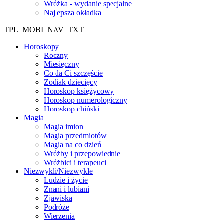
Wróżka - wydanie specjalne
Najlepsza okładka
TPL_MOBI_NAV_TXT
Horoskopy
Roczny
Miesięczny
Co da Ci szczęście
Zodiak dziecięcy
Horoskop księżycowy
Horoskop numerologiczny
Horoskop chiński
Magia
Magia imion
Magia przedmiotów
Magia na co dzień
Wróżby i przepowiednie
Wróżbici i terapeuci
Niezwykli/Niezwykłe
Ludzie i życie
Znani i lubiani
Zjawiska
Podróże
Wierzenia