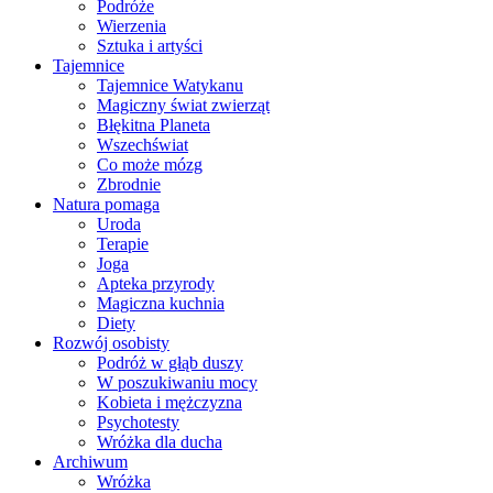
Podróże
Wierzenia
Sztuka i artyści
Tajemnice
Tajemnice Watykanu
Magiczny świat zwierząt
Błękitna Planeta
Wszechświat
Co może mózg
Zbrodnie
Natura pomaga
Uroda
Terapie
Joga
Apteka przyrody
Magiczna kuchnia
Diety
Rozwój osobisty
Podróż w głąb duszy
W poszukiwaniu mocy
Kobieta i mężczyzna
Psychotesty
Wróżka dla ducha
Archiwum
Wróżka