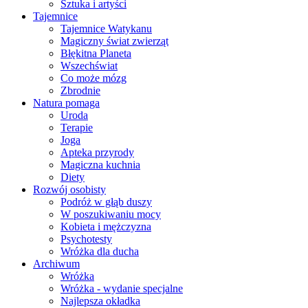
Sztuka i artyści
Tajemnice
Tajemnice Watykanu
Magiczny świat zwierząt
Błękitna Planeta
Wszechświat
Co może mózg
Zbrodnie
Natura pomaga
Uroda
Terapie
Joga
Apteka przyrody
Magiczna kuchnia
Diety
Rozwój osobisty
Podróż w głąb duszy
W poszukiwaniu mocy
Kobieta i mężczyzna
Psychotesty
Wróżka dla ducha
Archiwum
Wróżka
Wróżka - wydanie specjalne
Najlepsza okładka