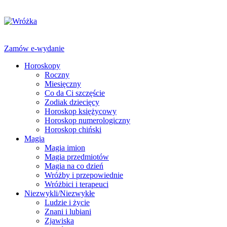
Zamów e-wydanie
Horoskopy
Roczny
Miesięczny
Co da Ci szczęście
Zodiak dziecięcy
Horoskop księżycowy
Horoskop numerologiczny
Horoskop chiński
Magia
Magia imion
Magia przedmiotów
Magia na co dzień
Wróżby i przepowiednie
Wróżbici i terapeuci
Niezwykli/Niezwykłe
Ludzie i życie
Znani i lubiani
Zjawiska