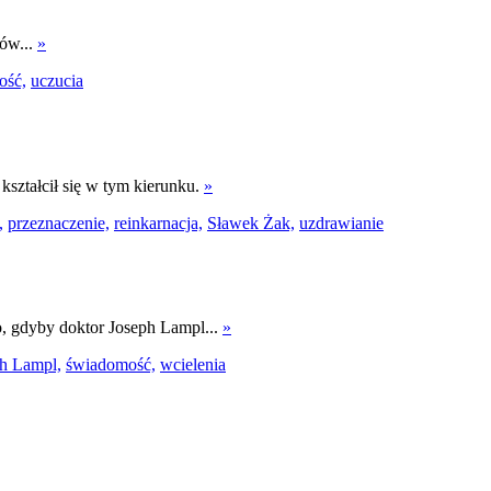
ków...
»
ość,
uczucia
kształcił się w tym kierunku.
»
,
przeznaczenie,
reinkarnacja,
Sławek Żak,
uzdrawianie
o, gdyby doktor Joseph Lampl...
»
h Lampl,
świadomość,
wcielenia