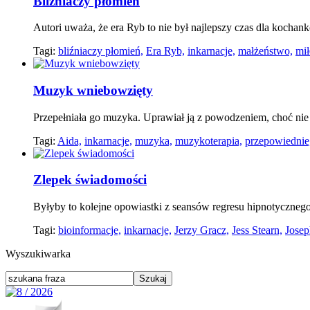
Bliźniaczy płomień
Autori uważa, że era Ryb to nie był najlepszy czas dla kochan
Tagi:
bliźniaczy płomień,
Era Ryb,
inkarnacje,
małżeństwo,
mił
Muzyk wniebowzięty
Przepełniała go muzyka. Uprawiał ją z powodzeniem, choć nie 
Tagi:
Aida,
inkarnacje,
muzyka,
muzykoterapia,
przepowiednie
Zlepek świadomości
Byłyby to kolejne opowiastki z seansów regresu hipnotyczneg
Tagi:
bioinformacje,
inkarnacje,
Jerzy Gracz,
Jess Stearn,
Josep
Wyszukiwarka