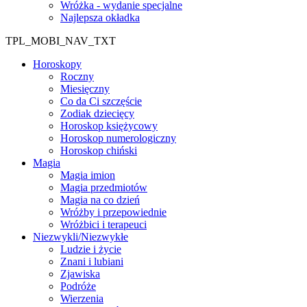
Wróżka - wydanie specjalne
Najlepsza okładka
TPL_MOBI_NAV_TXT
Horoskopy
Roczny
Miesięczny
Co da Ci szczęście
Zodiak dziecięcy
Horoskop księżycowy
Horoskop numerologiczny
Horoskop chiński
Magia
Magia imion
Magia przedmiotów
Magia na co dzień
Wróżby i przepowiednie
Wróżbici i terapeuci
Niezwykli/Niezwykłe
Ludzie i życie
Znani i lubiani
Zjawiska
Podróże
Wierzenia