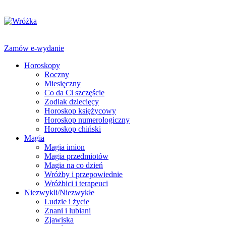
Zamów e-wydanie
Horoskopy
Roczny
Miesięczny
Co da Ci szczęście
Zodiak dziecięcy
Horoskop księżycowy
Horoskop numerologiczny
Horoskop chiński
Magia
Magia imion
Magia przedmiotów
Magia na co dzień
Wróżby i przepowiednie
Wróżbici i terapeuci
Niezwykli/Niezwykłe
Ludzie i życie
Znani i lubiani
Zjawiska