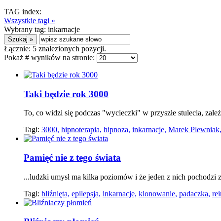
TAG index:
Wszystkie tagi »
Wybrany tag:
inkarnacje
Łącznie:
5
znalezionych pozycji.
Pokaż # wyników na stronie:
Taki będzie rok 3000
To, co widzi się podczas "wycieczki" w przyszłe stulecia, zale
Tagi:
3000,
hipnoterapia,
hipnoza,
inkarnacje,
Marek Plewniak
Pamięć nie z tego świata
...ludzki umysł ma kilka poziomów i że jeden z nich pochodzi 
Tagi:
bliźnięta,
epilepsja,
inkarnacje,
klonowanie,
padaczka,
re