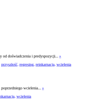
ży od doświadczenia i predyspozycji...
»
,
przyszłość,
regresing,
reinkarnacja,
wcielenia
z poprzedniego wcielenia...
»
inkarnacja,
wcielenia