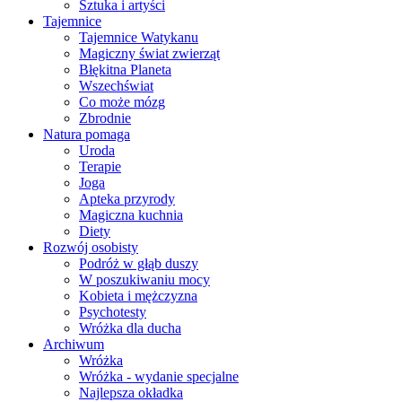
Sztuka i artyści
Tajemnice
Tajemnice Watykanu
Magiczny świat zwierząt
Błękitna Planeta
Wszechświat
Co może mózg
Zbrodnie
Natura pomaga
Uroda
Terapie
Joga
Apteka przyrody
Magiczna kuchnia
Diety
Rozwój osobisty
Podróż w głąb duszy
W poszukiwaniu mocy
Kobieta i mężczyzna
Psychotesty
Wróżka dla ducha
Archiwum
Wróżka
Wróżka - wydanie specjalne
Najlepsza okładka