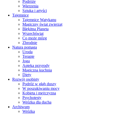
Podróże
Wierzenia
Sztuka i artyści
Tajemnice
Tajemnice Watykanu
Magiczny świat zwierząt
Błękitna Planeta
Wszechświat
Co może mózg
Zbrodnie
Natura pomaga
Uroda
Terapie
Joga
Apteka przyrody
Magiczna kuchnia
Diety
Rozwój osobisty
Podróż w głąb duszy
W poszukiwaniu mocy
Kobieta i mężczyzna
Psychotesty
Wróżka dla ducha
Archiwum
Wróżka