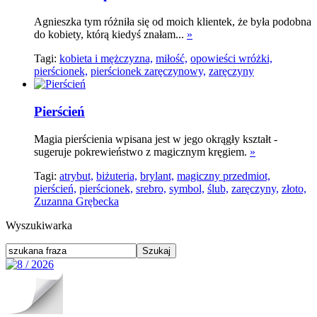
Agnieszka tym różniła się od moich klientek, że była podobna
do kobiety, którą kiedyś znałam...
»
Tagi:
kobieta i mężczyzna,
miłość,
opowieści wróżki,
pierścionek,
pierścionek zaręczynowy,
zaręczyny
Pierścień
Magia pierścienia wpisana jest w jego okrągły kształt -
sugeruje pokrewieństwo z magicznym kręgiem.
»
Tagi:
atrybut,
biżuteria,
brylant,
magiczny przedmiot,
pierścień,
pierścionek,
srebro,
symbol,
ślub,
zaręczyny,
złoto,
Zuzanna Grębecka
Wyszukiwarka