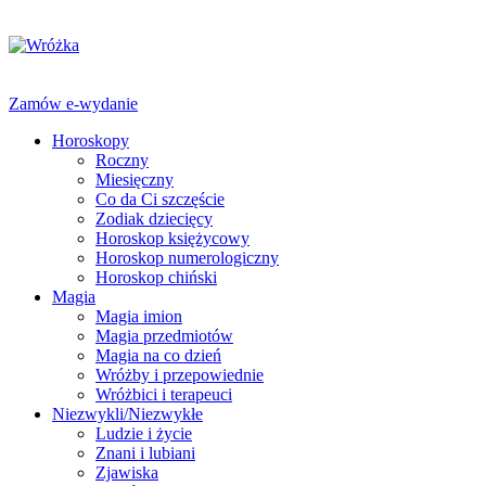
Zamów e-wydanie
Horoskopy
Roczny
Miesięczny
Co da Ci szczęście
Zodiak dziecięcy
Horoskop księżycowy
Horoskop numerologiczny
Horoskop chiński
Magia
Magia imion
Magia przedmiotów
Magia na co dzień
Wróżby i przepowiednie
Wróżbici i terapeuci
Niezwykli/Niezwykłe
Ludzie i życie
Znani i lubiani
Zjawiska