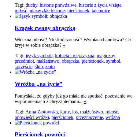
Tagi:
duchy,
historie prawdziwe,
historie z życia wzięte,
miłość,
niezwykłe historie,
pierścionek,
tajemnice
Krążek zwany obrączką
Wieczna miłość? Nieskończoność? Wymiana handlowa? Co
kryje w sobie obrączka?
»
Tagi:
język symboli,
kobieta i mężczyzna,
magiczny
przedmiot,
małżeństwo,
obrączka,
pierścionek,
symbol,
szczęście,
ślub,
złoto
Wróżba „na życie”
Pomyślała, że gdyby już go miała nie spotkać, pozostanie we
wspomnieniach z chryzantemami...
»
Tagi:
Anna Złotowska,
karty,
los,
małżeństwo,
miłość,
opowieści wróżki,
pierścionek,
przeznaczenie,
wróżba
Pierścionek powróci