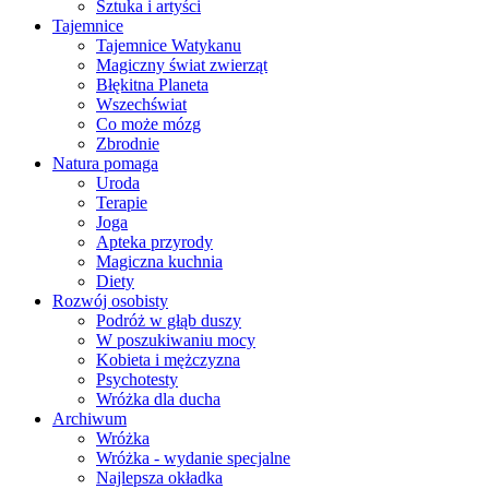
Sztuka i artyści
Tajemnice
Tajemnice Watykanu
Magiczny świat zwierząt
Błękitna Planeta
Wszechświat
Co może mózg
Zbrodnie
Natura pomaga
Uroda
Terapie
Joga
Apteka przyrody
Magiczna kuchnia
Diety
Rozwój osobisty
Podróż w głąb duszy
W poszukiwaniu mocy
Kobieta i mężczyzna
Psychotesty
Wróżka dla ducha
Archiwum
Wróżka
Wróżka - wydanie specjalne
Najlepsza okładka