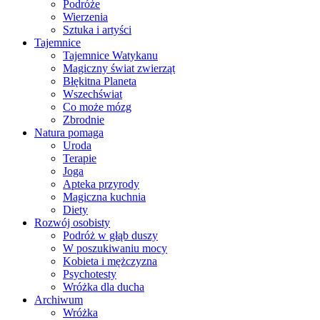
Podróże
Wierzenia
Sztuka i artyści
Tajemnice
Tajemnice Watykanu
Magiczny świat zwierząt
Błękitna Planeta
Wszechświat
Co może mózg
Zbrodnie
Natura pomaga
Uroda
Terapie
Joga
Apteka przyrody
Magiczna kuchnia
Diety
Rozwój osobisty
Podróż w głąb duszy
W poszukiwaniu mocy
Kobieta i mężczyzna
Psychotesty
Wróżka dla ducha
Archiwum
Wróżka