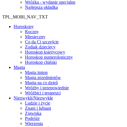
Wróżka - wydanie specjalne
Najlepsza okładka
TPL_MOBI_NAV_TXT
Horoskopy
Roczny
Miesięczny
Co da Ci szczęście
Zodiak dziecięcy
Horoskop księżycowy
Horoskop numerologiczny
Horoskop chiński
Magia
Magia imion
Magia przedmiotów
Magia na co dzień
Wróżby i przepowiednie
Wróżbici i terapeuci
Niezwykli/Niezwykłe
Ludzie i życie
Znani i lubiani
Zjawiska
Podróże
Wierzenia