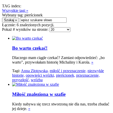
TAG index:
Wszystkie tagi »
Wybrany tag:
pierścionek
Łącznie:
6
znalezionych pozycji.
Pokaż # wyników na stronie:
Bo warto czekać!
Dlaczego mam ciągle czekać? Zamiast odpowiedzieć: „bo
warto”, przywołałam historię Michaliny i Karola.
»
Tagi:
Anna Złotowska,
miłość i przeznaczenie,
niezwykłe
historie,
opowieści wróżki,
pierścionek,
przeznaczenie,
przyszłość,
wróżba
Miłość znaleziona w szafie
Kiedy nabywa się rzecz stworzoną nie dla nas, trzeba zbadać
jej dzieje.
»