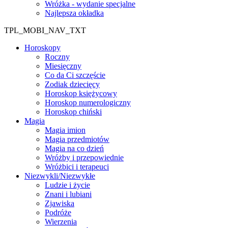
Wróżka - wydanie specjalne
Najlepsza okładka
TPL_MOBI_NAV_TXT
Horoskopy
Roczny
Miesięczny
Co da Ci szczęście
Zodiak dziecięcy
Horoskop księżycowy
Horoskop numerologiczny
Horoskop chiński
Magia
Magia imion
Magia przedmiotów
Magia na co dzień
Wróżby i przepowiednie
Wróżbici i terapeuci
Niezwykli/Niezwykłe
Ludzie i życie
Znani i lubiani
Zjawiska
Podróże
Wierzenia