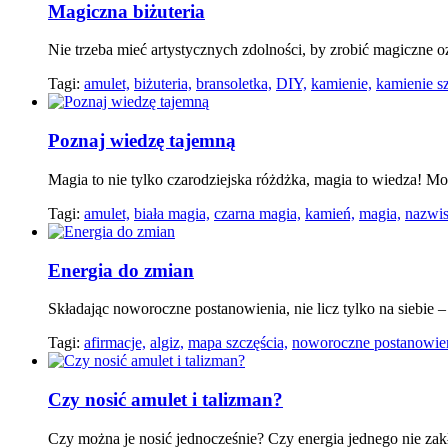
Magiczna biżuteria
Nie trzeba mieć artystycznych zdolności, by zrobić magiczne o
Tagi:
amulet,
biżuteria,
bransoletka,
DIY,
kamienie,
kamienie sz
Poznaj wiedzę tajemną
Magia to nie tylko czarodziejska różdżka, magia to wiedza! 
Tagi:
amulet,
biała magia,
czarna magia,
kamień,
magia,
nazwis
Energia do zmian
Składając noworoczne postanowienia, nie licz tylko na siebie 
Tagi:
afirmacje,
algiz,
mapa szczęścia,
noworoczne postanowien
Czy nosić amulet i talizman?
Czy można je nosić jednocześnie? Czy energia jednego nie zak