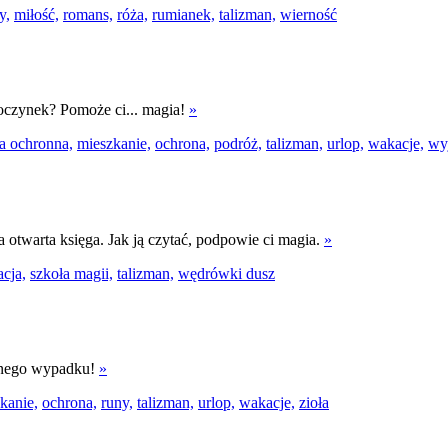
y,
miłość,
romans,
róża,
rumianek,
talizman,
wierność
poczynek? Pomoże ci... magia!
»
a ochronna,
mieszkanie,
ochrona,
podróż,
talizman,
urlop,
wakacje,
wy
ka otwarta księga. Jak ją czytać, podpowie ci magia.
»
acja,
szkoła magii,
talizman,
wędrówki dusz
adnego wypadku!
»
kanie,
ochrona,
runy,
talizman,
urlop,
wakacje,
zioła