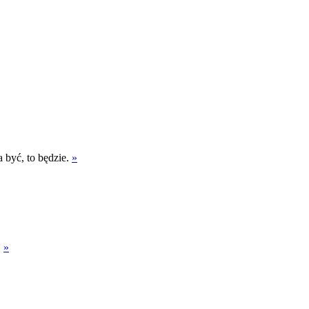
a być, to będzie.
»
.
»