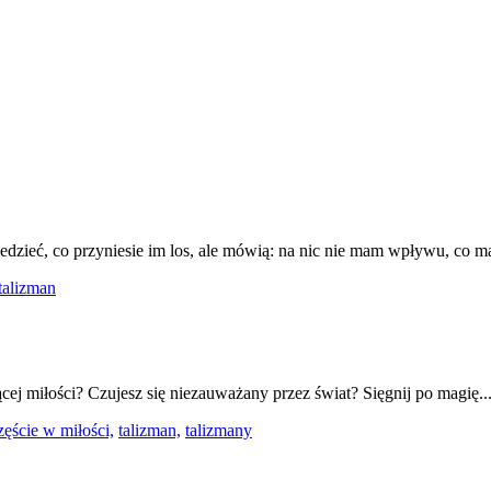
iedzieć, co przyniesie im los, ale mówią: na nic nie mam wpływu, co m
talizman
ącej miłości? Czujesz się niezauważany przez świat? Sięgnij po magię..
zęście w miłości,
talizman,
talizmany