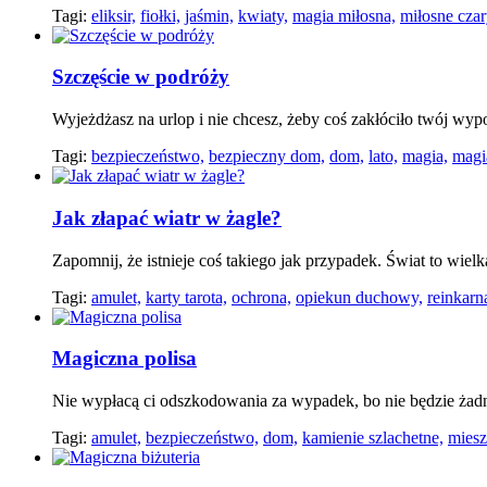
Tagi:
eliksir,
fiołki,
jaśmin,
kwiaty,
magia miłosna,
miłosne czar
Szczęście w podróży
Wyjeżdżasz na urlop i nie chcesz, żeby coś zakłóciło twój wy
Tagi:
bezpieczeństwo,
bezpieczny dom,
dom,
lato,
magia,
magi
Jak złapać wiatr w żagle?
Zapomnij, że istnieje coś takiego jak przypadek. Świat to wiel
Tagi:
amulet,
karty tarota,
ochrona,
opiekun duchowy,
reinkarn
Magiczna polisa
Nie wypłacą ci odszkodowania za wypadek, bo nie będzie ż
Tagi:
amulet,
bezpieczeństwo,
dom,
kamienie szlachetne,
miesz