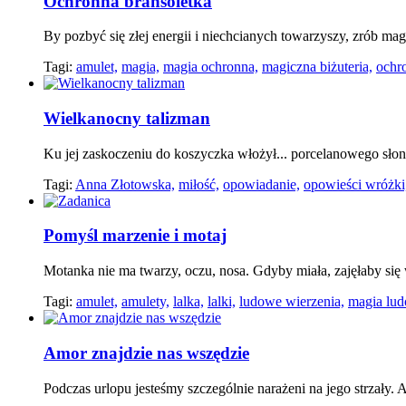
Ochronna bransoletka
By pozbyć się złej energii i niechcianych towarzyszy, zrób ma
Tagi:
amulet,
magia,
magia ochronna,
magiczna biżuteria,
ochr
Wielkanocny talizman
Ku jej zaskoczeniu do koszyczka włożył... porcelanowego słon
Tagi:
Anna Złotowska,
miłość,
opowiadanie,
opowieści wróżki
Pomyśl marzenie i motaj
Motanka nie ma twarzy, oczu, nosa. Gdyby miała, zajęłaby się
Tagi:
amulet,
amulety,
lalka,
lalki,
ludowe wierzenia,
magia lu
Amor znajdzie nas wszędzie
Podczas urlopu jesteśmy szczególnie narażeni na jego strzały. 