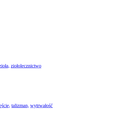
zioła,
ziołolecznictwo
ęście,
talizman,
wytrwałość