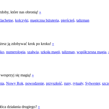
zdoby, które nas obronią!
»
lachetne,
kolczyki,
magiczna biżuteria,
pierścień,
talizman
Możesz ją zdobywać krok po kroku!
»
ko,
numerologia,
szałwia,
szkoła magii,
talizman,
współczesna magia,
– wesprzyj się magią!
»
ia,
Nowy Rok,
powodzenie,
przyszłość,
runy,
rytuały,
Sylwester,
szcz
łóca działania drugiego?
»