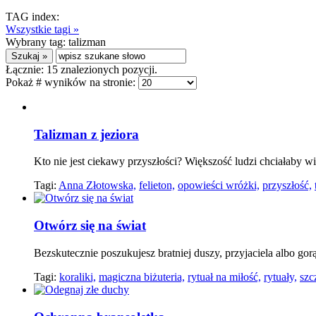
TAG index:
Wszystkie tagi »
Wybrany tag:
talizman
Łącznie:
15
znalezionych pozycji.
Pokaż # wyników na stronie:
Talizman z jeziora
Kto nie jest ciekawy przyszłości? Większość ludzi chciałaby w
Tagi:
Anna Złotowska,
felieton,
opowieści wróżki,
przyszłość,
Otwórz się na świat
Bezskutecznie poszukujesz bratniej duszy, przyjaciela albo gor
Tagi:
koraliki,
magiczna biżuteria,
rytuał na miłość,
rytuały,
szc