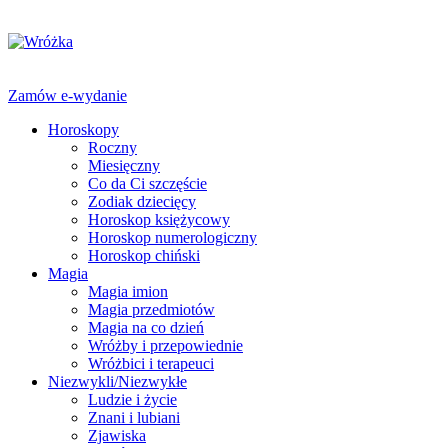
Zamów e-wydanie
Horoskopy
Roczny
Miesięczny
Co da Ci szczęście
Zodiak dziecięcy
Horoskop księżycowy
Horoskop numerologiczny
Horoskop chiński
Magia
Magia imion
Magia przedmiotów
Magia na co dzień
Wróżby i przepowiednie
Wróżbici i terapeuci
Niezwykli/Niezwykłe
Ludzie i życie
Znani i lubiani
Zjawiska