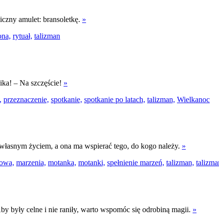
giczny amulet: bransoletkę.
»
ona,
rytuał,
talizman
ika! – Na szczęście!
»
,
przeznaczenie,
spotkanie,
spotkanie po latach,
talizman,
Wielkanoc
 własnym życiem, a ona ma wspierać tego, do kogo należy.
»
dowa,
marzenia,
motanka,
motanki,
spełnienie marzeń,
talizman,
talizm
Aby były celne i nie raniły, warto wspomóc się odrobiną magii.
»