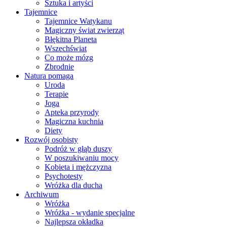
Sztuka i artyści
Tajemnice
Tajemnice Watykanu
Magiczny świat zwierząt
Błękitna Planeta
Wszechświat
Co może mózg
Zbrodnie
Natura pomaga
Uroda
Terapie
Joga
Apteka przyrody
Magiczna kuchnia
Diety
Rozwój osobisty
Podróż w głąb duszy
W poszukiwaniu mocy
Kobieta i mężczyzna
Psychotesty
Wróżka dla ducha
Archiwum
Wróżka
Wróżka - wydanie specjalne
Najlepsza okładka