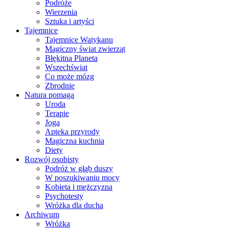
Podróże
Wierzenia
Sztuka i artyści
Tajemnice
Tajemnice Watykanu
Magiczny świat zwierząt
Błękitna Planeta
Wszechświat
Co może mózg
Zbrodnie
Natura pomaga
Uroda
Terapie
Joga
Apteka przyrody
Magiczna kuchnia
Diety
Rozwój osobisty
Podróż w głąb duszy
W poszukiwaniu mocy
Kobieta i mężczyzna
Psychotesty
Wróżka dla ducha
Archiwum
Wróżka