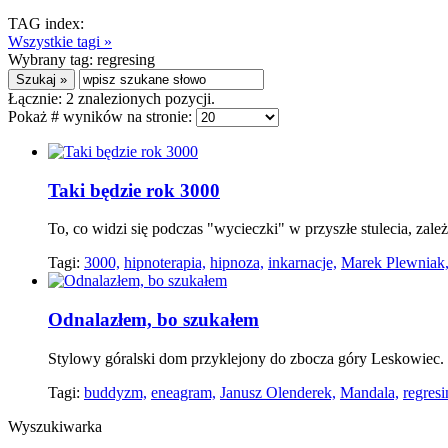
TAG index:
Wszystkie tagi »
Wybrany tag:
regresing
Łącznie:
2
znalezionych pozycji.
Pokaż # wyników na stronie:
Taki będzie rok 3000
To, co widzi się podczas "wycieczki" w przyszłe stulecia, zale
Tagi:
3000,
hipnoterapia,
hipnoza,
inkarnacje,
Marek Plewniak
Odnalazłem, bo szukałem
Stylowy góralski dom przyklejony do zbocza góry Leskowiec. S
Tagi:
buddyzm,
eneagram,
Janusz Olenderek,
Mandala,
regres
Wyszukiwarka