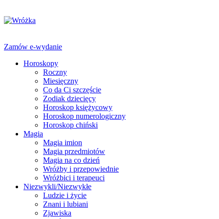
Zamów e-wydanie
Horoskopy
Roczny
Miesięczny
Co da Ci szczęście
Zodiak dziecięcy
Horoskop księżycowy
Horoskop numerologiczny
Horoskop chiński
Magia
Magia imion
Magia przedmiotów
Magia na co dzień
Wróżby i przepowiednie
Wróżbici i terapeuci
Niezwykli/Niezwykłe
Ludzie i życie
Znani i lubiani
Zjawiska