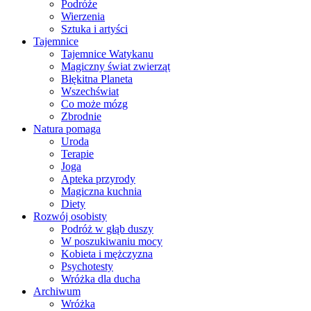
Podróże
Wierzenia
Sztuka i artyści
Tajemnice
Tajemnice Watykanu
Magiczny świat zwierząt
Błękitna Planeta
Wszechświat
Co może mózg
Zbrodnie
Natura pomaga
Uroda
Terapie
Joga
Apteka przyrody
Magiczna kuchnia
Diety
Rozwój osobisty
Podróż w głąb duszy
W poszukiwaniu mocy
Kobieta i mężczyzna
Psychotesty
Wróżka dla ducha
Archiwum
Wróżka