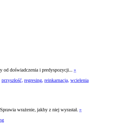
ży od doświadczenia i predyspozycji...
»
,
przyszłość,
regresing,
reinkarnacja,
wcielenia
prawia wrażenie, jakby z niej wyrastał.
»
ing