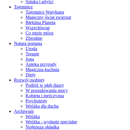
Sztuka i artyści
Tajemnice
Tajemnice Watykanu
Magiczny świat zwierząt
Błękitna Planeta
Wszechświat
Co może mózg
Zbrodnie
Natura pomaga
Uroda
Terapie
Joga
Apteka przyrody
Magiczna kuchnia
Diety
Rozwój osobisty
Podróż w głąb duszy
W poszukiwaniu mocy
Kobieta i mężczyzna
Psychotesty
Wróżka dla ducha
Archiwum
Wróżka
Wróżka - wydanie specjalne
Najlepsza okładka