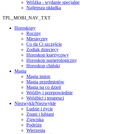
Wróżka - wydanie specjalne
Najlepsza okładka
TPL_MOBI_NAV_TXT
Horoskopy
Roczny
Miesięczny
Co da Ci szczęście
Zodiak dziecięcy
Horoskop księżycowy
Horoskop numerologiczny
Horoskop chiński
Magia
Magia imion
Magia przedmiotów
Magia na co dzień
Wróżby i przepowiednie
Wróżbici i terapeuci
Niezwykli/Niezwykłe
Ludzie i życie
Znani i lubiani
Zjawiska
Podróże
Wierzenia