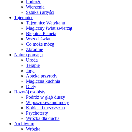
Podróże
Wierzenia
Sztuka i artyści
Tajemnice
Tajemnice Watykanu
Magiczny świat zwierząt
Błękitna Planeta
Wszechświat
Co może mózg
Zbrodnie
Natura pomaga
Uroda
Terapie
Joga
Apteka przyrody
Magiczna kuchnia
Diety
Rozwój osobisty
Podróż w głąb duszy
W poszukiwaniu mocy
Kobieta i mężczyzna
Psychotesty
Wróżka dla ducha
Archiwum
Wróżka