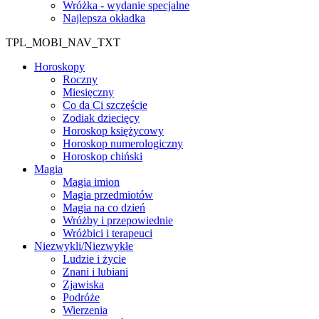
Wróżka - wydanie specjalne
Najlepsza okładka
TPL_MOBI_NAV_TXT
Horoskopy
Roczny
Miesięczny
Co da Ci szczęście
Zodiak dziecięcy
Horoskop księżycowy
Horoskop numerologiczny
Horoskop chiński
Magia
Magia imion
Magia przedmiotów
Magia na co dzień
Wróżby i przepowiednie
Wróżbici i terapeuci
Niezwykli/Niezwykłe
Ludzie i życie
Znani i lubiani
Zjawiska
Podróże
Wierzenia