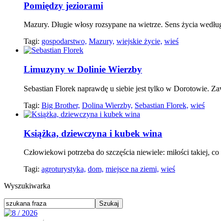
Pomiędzy jeziorami
Mazury. Długie włosy rozsypane na wietrze. Sens życia według
Tagi:
gospodarstwo,
Mazury,
wiejskie życie,
wieś
Limuzyny w Dolinie Wierzby
Sebastian Florek naprawdę u siebie jest tylko w Dorotowie. Z
Tagi:
Big Brother,
Dolina Wierzby,
Sebastian Florek,
wieś
Książka, dziewczyna i kubek wina
Człowiekowi potrzeba do szczęścia niewiele: miłości takiej, co
Tagi:
agroturystyka,
dom,
miejsce na ziemi,
wieś
Wyszukiwarka