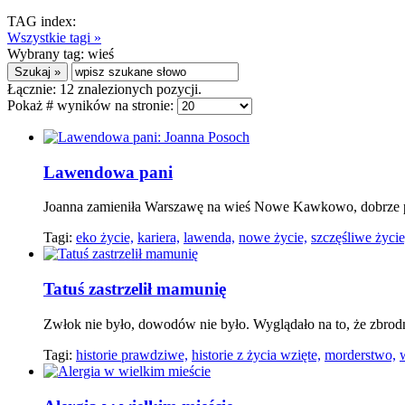
TAG index:
Wszystkie tagi »
Wybrany tag:
wieś
Łącznie:
12
znalezionych pozycji.
Pokaż # wyników na stronie:
Lawendowa pani
Joanna zamieniła Warszawę na wieś Nowe Kawkowo, dobrze pr
Tagi:
eko życie,
kariera,
lawenda,
nowe życie,
szczęśliwe życie
Tatuś zastrzelił mamunię
Zwłok nie było, dowodów nie było. Wyglądało na to, że zbrodn
Tagi:
historie prawdziwe,
historie z życia wzięte,
morderstwo,