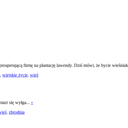
osperującą firmę na plantację lawendy. Dziś mówi, że bycie wieśni
,
wiejskie życie,
wieś
iarz się wyłga...
»
wieś,
zbrodnia