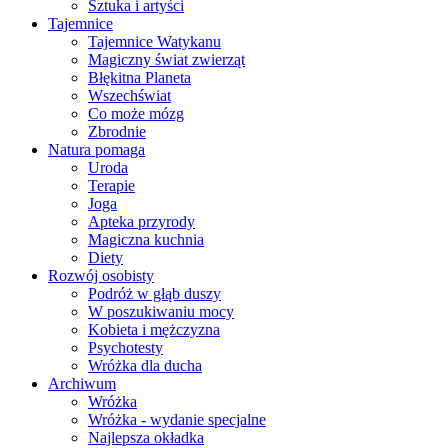
Sztuka i artyści
Tajemnice
Tajemnice Watykanu
Magiczny świat zwierząt
Błękitna Planeta
Wszechświat
Co może mózg
Zbrodnie
Natura pomaga
Uroda
Terapie
Joga
Apteka przyrody
Magiczna kuchnia
Diety
Rozwój osobisty
Podróż w głąb duszy
W poszukiwaniu mocy
Kobieta i mężczyzna
Psychotesty
Wróżka dla ducha
Archiwum
Wróżka
Wróżka - wydanie specjalne
Najlepsza okładka