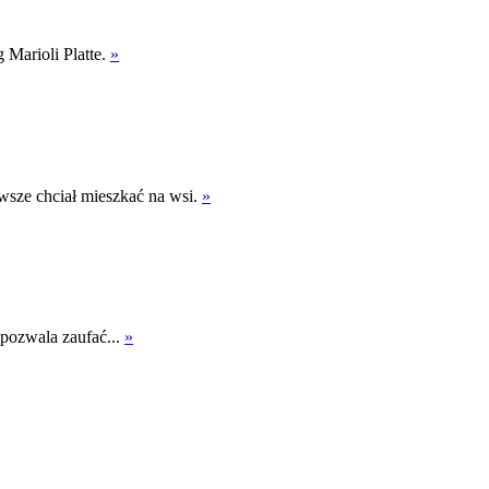
 Marioli Platte.
»
awsze chciał mieszkać na wsi.
»
 pozwala zaufać...
»