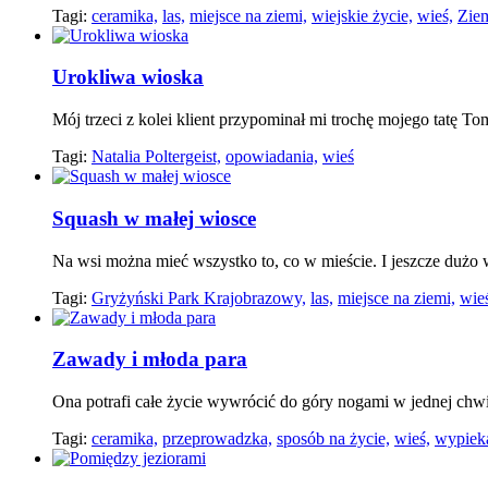
Tagi:
ceramika,
las,
miejsce na ziemi,
wiejskie życie,
wieś,
Zie
Urokliwa wioska
Mój trzeci z kolei klient przypominał mi trochę mojego tatę T
Tagi:
Natalia Poltergeist,
opowiadania,
wieś
Squash w małej wiosce
Na wsi można mieć wszystko to, co w mieście. I jeszcze dużo w
Tagi:
Gryżyński Park Krajobrazowy,
las,
miejsce na ziemi,
wie
Zawady i młoda para
Ona potrafi całe życie wywrócić do góry nogami w jednej chwi
Tagi:
ceramika,
przeprowadzka,
sposób na życie,
wieś,
wypieka