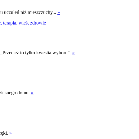
u uczuleń niż mieszczuchy...
»
,
terapia,
wieś,
zdrowie
: „Przecież to tylko kwestia wyboru".
»
 własnego domu.
»
ręki.
»