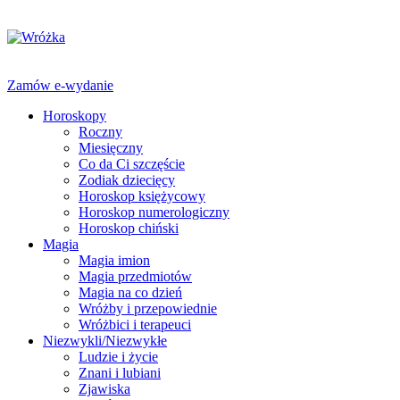
Zamów e-wydanie
Horoskopy
Roczny
Miesięczny
Co da Ci szczęście
Zodiak dziecięcy
Horoskop księżycowy
Horoskop numerologiczny
Horoskop chiński
Magia
Magia imion
Magia przedmiotów
Magia na co dzień
Wróżby i przepowiednie
Wróżbici i terapeuci
Niezwykli/Niezwykłe
Ludzie i życie
Znani i lubiani
Zjawiska