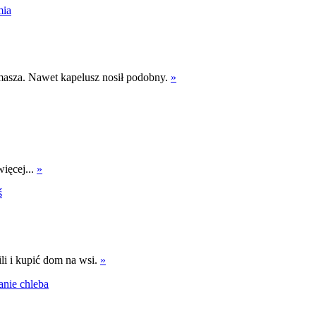
mia
omasza. Nawet kapelusz nosił podobny.
»
ięcej...
»
ś
li i kupić dom na wsi.
»
nie chleba