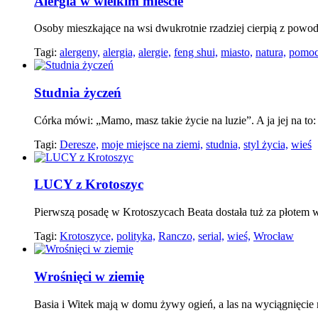
Alergia w wielkim mieście
Osoby mieszkające na wsi dwukrotnie rzadziej cierpią z powod
Tagi:
alergeny,
alergia,
alergie,
feng shui,
miasto,
natura,
pomoc
Studnia życzeń
Córka mówi: „Mamo, masz takie życie na luzie”. A ja jej na to
Tagi:
Deresze,
moje miejsce na ziemi,
studnia,
styl życia,
wieś
LUCY z Krotoszyc
Pierwszą posadę w Krotoszycach Beata dostała tuż za płotem
Tagi:
Krotoszyce,
polityka,
Ranczo,
serial,
wieś,
Wrocław
Wrośnięci w ziemię
Basia i Witek mają w domu żywy ogień, a las na wyciągnięcie 