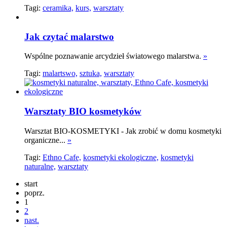
Tagi:
ceramika,
kurs,
warsztaty
Jak czytać malarstwo
Wspólne poznawanie arcydzieł światowego malarstwa.
»
Tagi:
malartswo,
sztuka,
warsztaty
Warsztaty BIO kosmetyków
Warsztat BIO-KOSMETYKI - Jak zrobić w domu kosmetyki
organiczne...
»
Tagi:
Ethno Cafe,
kosmetyki ekologiczne,
kosmetyki
naturalne,
warsztaty
start
poprz.
1
2
nast.