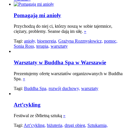
Pomagają mi anioły
Przychodzą do niej ci, którzy noszą w sobie tajemnice,
ciężary, problemy. Seanse dają im siłę.
»
Tagi:
anioły,
bioenergia,
Grażyna Rozmysłowicz,
pomoc,
Sonia Ross,
terapia,
warsztaty
Warsztaty w Buddha Spa w Warszawie
Prezentujemy ofertę warsztatów organizowanych w Buddha
Spa.
»
Tagi:
Buddha Spa,
rozwój duchowy,
warsztaty
Art’cykling
Festiwal ze śMietną sztuką
»
Tagi:
Art’cykling,
biżuteria,
drugi obieg,
Sztukarnia,