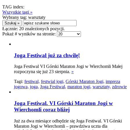
TAG index:
Wszystkie tagi »
Wybrany tag:
warsztaty
Łącznie:
20
znalezionych pozycji.
Pokaż # wyników na stronie:
Joga Festiwal już za chwilę!
Joga Festiwal VI Górski Maraton Jogi w Wierchomli Małej
rozpoczyna się już 23 sierpnia.
»
Tagi:
festiwal,
festwial jogi,
Górski Maraton Jogi,
impreza
jogowa,
joga,
Joga Festiwal,
maraton jogi,
warsztaty,
zdrowie
Joga Festiwal. VI Górski Maraton Jogi w
Wierchomli coraz bliżej
Już za dwa miesiące odbędzie się Joga Festiwal. VI Górski
Maraton Jogi w Wierchomli – prawdziwa uczta dla