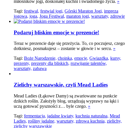
miłośników jogi, doskonałej kuchni i świadomego życia.
»
Tagi:
festiwal,
festwial jogi,
Górski Maraton Jogi,
impreza
jogowa,
joga,
Joga Festiwal,
maraton jogi,
warsztaty,
zdrowie
Podaruj bliskim emocje w prezencie!
Teraz w prezencie daje się przeżycia. To, co poczujesz, czego
dotkniesz, posmakujesz – zostanie w głowie i w sercu.
»
Tagi:
Boże Narodzenie,
choinka,
emocje,
Gwiazdka,
kursy,
prezenty,
prezenty dla bliskich,
rozwijanie talentów,
warsztaty,
zabawa
Zielichy warszawskie, czyli Mead Ladies
Mead Ladies (Łąkowe Damy) są zwariowane na punkcie
dzikich roślin. Założyły blog, urządzają wyprawy na łąki i
uczą gotować pyszności z… byle czego.
»
Tagi:
fermentacja,
jadalne kwiaty,
kuchnia naturalna,
Mead
Ladies,
rośliny jadalne,
warsztaty,
zdrowa kuchnia,
zielichy,
zielichy warszawskie