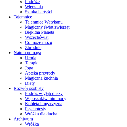
Podróże
Wierzenia
Sztuka i artyści
Tajemnice
Tajemnice Watykanu
Magiczny świat zwierząt
Błękitna Planeta
Wszechświat
Co może mózg
Zbrodnie
Natura pomaga
Uroda
Terapie
Joga
Apteka przyrody
Magiczna kuchnia
Diety
Rozwój osobisty
Podróż w głąb duszy
W poszukiwaniu mocy
Kobieta i mężczyzna
Psychotesty
Wróżka dla ducha
Archiwum
Wróżka