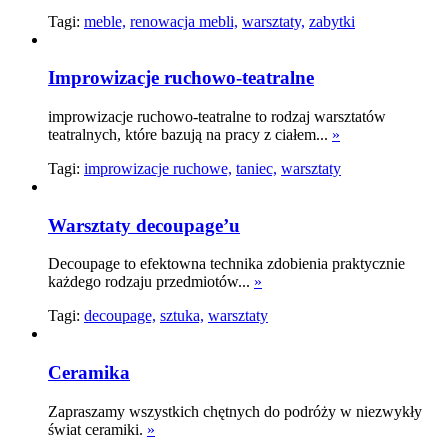
Tagi:
meble,
renowacja mebli,
warsztaty,
zabytki
Improwizacje ruchowo-teatralne
improwizacje ruchowo-teatralne to rodzaj warsztatów
teatralnych, które bazują na pracy z ciałem...
»
Tagi:
improwizacje ruchowe,
taniec,
warsztaty
Warsztaty decoupage’u
Decoupage to efektowna technika zdobienia praktycznie
każdego rodzaju przedmiotów...
»
Tagi:
decoupage,
sztuka,
warsztaty
Ceramika
Zapraszamy wszystkich chętnych do podróży w niezwykły
świat ceramiki.
»