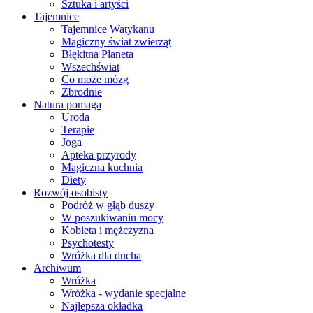
Sztuka i artyści
Tajemnice
Tajemnice Watykanu
Magiczny świat zwierząt
Błękitna Planeta
Wszechświat
Co może mózg
Zbrodnie
Natura pomaga
Uroda
Terapie
Joga
Apteka przyrody
Magiczna kuchnia
Diety
Rozwój osobisty
Podróż w głąb duszy
W poszukiwaniu mocy
Kobieta i mężczyzna
Psychotesty
Wróżka dla ducha
Archiwum
Wróżka
Wróżka - wydanie specjalne
Najlepsza okładka