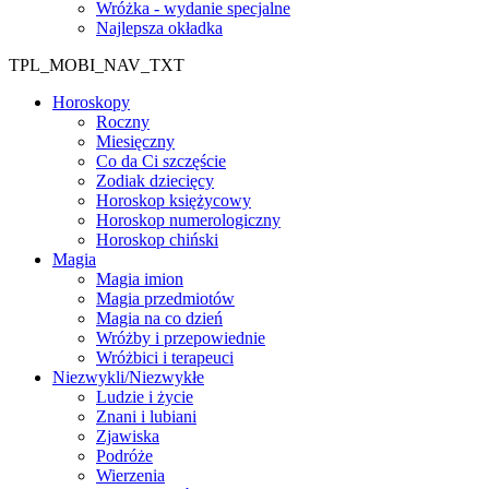
Wróżka - wydanie specjalne
Najlepsza okładka
TPL_MOBI_NAV_TXT
Horoskopy
Roczny
Miesięczny
Co da Ci szczęście
Zodiak dziecięcy
Horoskop księżycowy
Horoskop numerologiczny
Horoskop chiński
Magia
Magia imion
Magia przedmiotów
Magia na co dzień
Wróżby i przepowiednie
Wróżbici i terapeuci
Niezwykli/Niezwykłe
Ludzie i życie
Znani i lubiani
Zjawiska
Podróże
Wierzenia