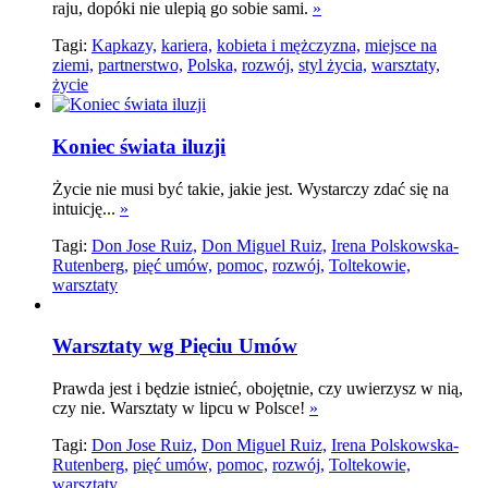
raju, dopóki nie ulepią go sobie sami.
»
Tagi:
Kapkazy,
kariera,
kobieta i mężczyzna,
miejsce na
ziemi,
partnerstwo,
Polska,
rozwój,
styl życia,
warsztaty,
życie
Koniec świata iluzji
Życie nie musi być takie, jakie jest. Wystarczy zdać się na
intuicję...
»
Tagi:
Don Jose Ruiz,
Don Miguel Ruiz,
Irena Polskowska-
Rutenberg,
pięć umów,
pomoc,
rozwój,
Toltekowie,
warsztaty
Warsztaty wg Pięciu Umów
Prawda jest i będzie istnieć, obojętnie, czy uwierzysz w nią,
czy nie. Warsztaty w lipcu w Polsce!
»
Tagi:
Don Jose Ruiz,
Don Miguel Ruiz,
Irena Polskowska-
Rutenberg,
pięć umów,
pomoc,
rozwój,
Toltekowie,
warsztaty