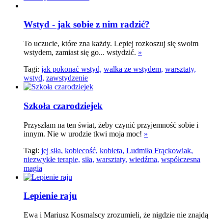
Wstyd - jak sobie z nim radzić?
To uczucie, które zna każdy. Lepiej rozkoszuj się swoim
wstydem, zamiast się go... wstydzić.
»
Tagi:
jak pokonać wstyd,
walka ze wstydem,
warsztaty,
wstyd,
zawstydzenie
Szkoła czarodziejek
Przyszłam na ten świat, żeby czynić przyjemność sobie i
innym. Nie w urodzie tkwi moja moc!
»
Tagi:
jej siła,
kobiecość,
kobieta,
Ludmiła Frąckowiak,
niezwykłe terapie,
siła,
warsztaty,
wiedźma,
współczesna
magia
Lepienie raju
Ewa i Mariusz Kosmalscy zrozumieli, że nigdzie nie znajdą