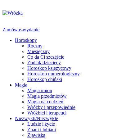
Zamów e-wydanie
Horoskopy
Roczny
Miesięczny
Co da Ci szczęście
Zodiak dziecięcy
Horoskop księżycowy
Horoskop numerologiczny
Horoskop chiński
Magia
Magia imion
Magia przedmiotów
Magia na co dzień
Wróżby i przepowiednie
Wróżbici i terapeuci
Niezwykli/Niezwykłe
Ludzie i życie
Znani i lubiani
Zjawiska