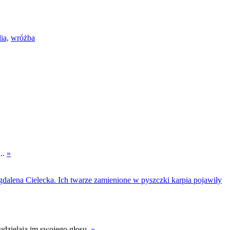
ia,
wróżba
..
»
 udzielają im swojego głosu.
»