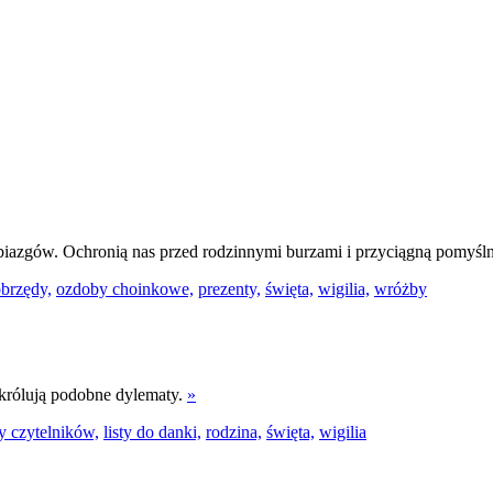
biazgów. Ochronią nas przed rodzinnymi burzami i przyciągną pomyś
brzędy,
ozdoby choinkowe,
prezenty,
święta,
wigilia,
wróżby
 królują podobne dylematy.
»
ty czytelników,
listy do danki,
rodzina,
święta,
wigilia