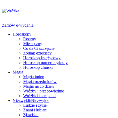
Zamów e-wydanie
Horoskopy
Roczny
Miesięczny
Co da Ci szczęście
Zodiak dziecięcy
Horoskop księżycowy
Horoskop numerologiczny
Horoskop chiński
Magia
Magia imion
Magia przedmiotów
Magia na co dzień
Wróżby i przepowiednie
Wróżbici i terapeuci
Niezwykli/Niezwykłe
Ludzie i życie
Znani i lubiani
Zjawiska