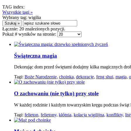
TAG index:
Wszystkie tagi »
Wybrany tag:
wigilia
Łącznie:
20
znalezionych pozycji.
Pokaż # wyników na stronie:
Świąteczna magia
Dekorując dom przed świętami dodajmy kilka magicznych dro
Tagi:
Boże Narodzenie,
choinka,
dekoracje,
feng shui,
magia,
o
O zachowaniu (nie tylko) przy stole
W każdej rodzinie i każdym towarzyskim kręgu podczas świąt
Tagi:
felieton,
felietony,
kłótnia,
kolacja wigilijna,
konflikty,
lis