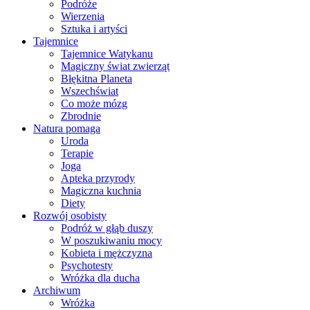
Podróże
Wierzenia
Sztuka i artyści
Tajemnice
Tajemnice Watykanu
Magiczny świat zwierząt
Błękitna Planeta
Wszechświat
Co może mózg
Zbrodnie
Natura pomaga
Uroda
Terapie
Joga
Apteka przyrody
Magiczna kuchnia
Diety
Rozwój osobisty
Podróż w głąb duszy
W poszukiwaniu mocy
Kobieta i mężczyzna
Psychotesty
Wróżka dla ducha
Archiwum
Wróżka