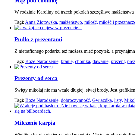
Mąż pod choinkę
W rodzinie Karoliny od trzech pokoleń szczęśliwe małżeństwa
Tagi:
Anna Złotowska,
małżeństwo,
miłość,
miłość i przeznacz
Pudło z prezentami
Z nietrafionego podarku też możesz mieć pożytek, a przynajm
Tagi:
Boże Narodzenie,
branie,
choinka,
dawanie,
prezent,
prez
Prezenty od serca
Święty mikołaj nie ma wcale długiej, siwej brody. Jest grafik
Tagi:
Boże Narodzenie,
dobroczynność,
Gwiazdka,
listy,
Mikoł
Milczenie karpia
Wigilijne karpie nie jęczą, nie lamentują. Może, gdyby potrafi