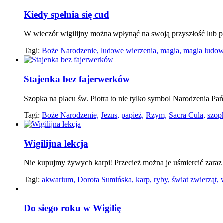
Kiedy spełnia się cud
W wieczór wigilijny można wpłynąć na swoją przyszłość lub pr
Tagi:
Boże Narodzenie,
ludowe wierzenia,
magia,
magia ludow
Stajenka bez fajerwerków
Szopka na placu św. Piotra to nie tylko symbol Narodzenia Pańs
Tagi:
Boże Narodzenie,
Jezus,
papież,
Rzym,
Sacra Cula,
szop
Wigilijna lekcja
Nie kupujmy żywych karpi! Przecież można je uśmiercić zara
Tagi:
akwarium,
Dorota Sumińska,
karp,
ryby,
świat zwierząt,
Do siego roku w Wigilię