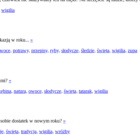
wigilia
okazją w roku...
»
woce,
potrawy,
przepisy,
ryby,
słodycze,
śledzie,
święta,
wigilia,
zupa
cami?
»
zębina,
natura,
owoce,
słodycze,
święta,
tatarak,
wigilia
ć sobie dostatek w nowym roku?
»
je,
święta,
tradycja,
wigilia,
wróżby