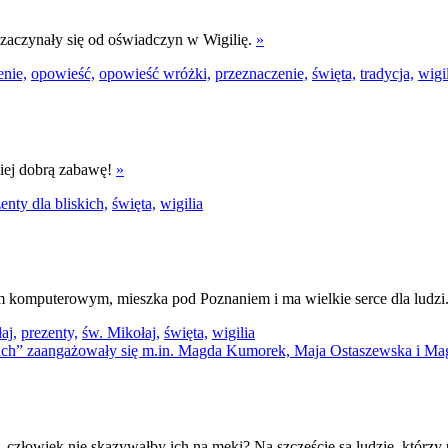
 zaczynały się od oświadczyn w Wigilię.
»
enie,
opowieść,
opowieść wróżki,
przeznaczenie,
święta,
tradycja,
wigil
niej dobrą zabawę!
»
enty dla bliskich,
święta,
wigilia
iem komputerowym, mieszka pod Poznaniem i ma wielkie serce dla ludzi.
aj,
prezenty,
św. Mikołaj,
święta,
wigilia
ły, człowiek nie skazywałby ich na męki? Na szczęście są ludzie, którzy