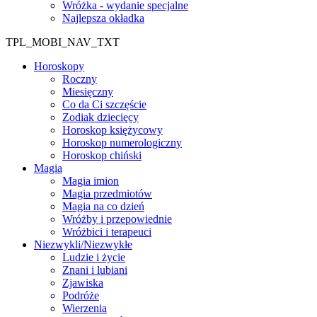
Wróżka - wydanie specjalne
Najlepsza okładka
TPL_MOBI_NAV_TXT
Horoskopy
Roczny
Miesięczny
Co da Ci szczęście
Zodiak dziecięcy
Horoskop księżycowy
Horoskop numerologiczny
Horoskop chiński
Magia
Magia imion
Magia przedmiotów
Magia na co dzień
Wróżby i przepowiednie
Wróżbici i terapeuci
Niezwykli/Niezwykłe
Ludzie i życie
Znani i lubiani
Zjawiska
Podróże
Wierzenia