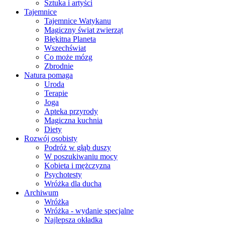
Sztuka i artyści
Tajemnice
Tajemnice Watykanu
Magiczny świat zwierząt
Błękitna Planeta
Wszechświat
Co może mózg
Zbrodnie
Natura pomaga
Uroda
Terapie
Joga
Apteka przyrody
Magiczna kuchnia
Diety
Rozwój osobisty
Podróż w głąb duszy
W poszukiwaniu mocy
Kobieta i mężczyzna
Psychotesty
Wróżka dla ducha
Archiwum
Wróżka
Wróżka - wydanie specjalne
Najlepsza okładka