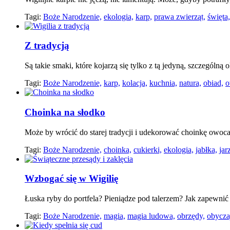
Tagi:
Boże Narodzenie,
ekologia,
karp,
prawa zwierząt,
święta,
Z tradycją
Są takie smaki, które kojarzą się tylko z tą jedyną, szczególną 
Tagi:
Boże Narodzenie,
karp,
kolacja,
kuchnia,
natura,
obiad,
o
Choinka na słodko
Może by wrócić do starej tradycji i udekorować choinkę owo
Tagi:
Boże Narodzenie,
choinka,
cukierki,
ekologia,
jabłka,
jar
Wzbogać się w Wigilię
Łuska ryby do portfela? Pieniądze pod talerzem? Jak zapewni
Tagi:
Boże Narodzenie,
magia,
magia ludowa,
obrzędy,
obycza