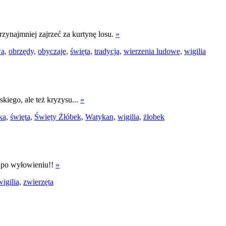
zynajmniej zajrzeć za kurtynę losu.
»
a,
obrzędy,
obyczaje,
święta,
tradycja,
wierzenia ludowe,
wigilia
kiego, ale też kryzysu...
»
ka,
święta,
Święty Żłóbek,
Watykan,
wigilia,
żłobek
z po wyłowieniu!!
»
wigilia,
zwierzęta