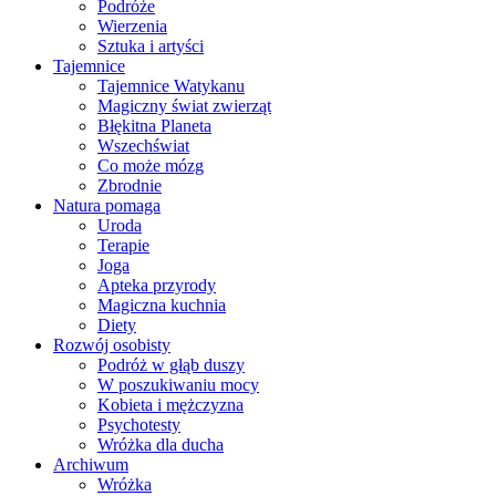
Podróże
Wierzenia
Sztuka i artyści
Tajemnice
Tajemnice Watykanu
Magiczny świat zwierząt
Błękitna Planeta
Wszechświat
Co może mózg
Zbrodnie
Natura pomaga
Uroda
Terapie
Joga
Apteka przyrody
Magiczna kuchnia
Diety
Rozwój osobisty
Podróż w głąb duszy
W poszukiwaniu mocy
Kobieta i mężczyzna
Psychotesty
Wróżka dla ducha
Archiwum
Wróżka