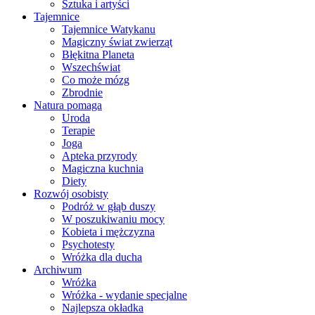
Sztuka i artyści
Tajemnice
Tajemnice Watykanu
Magiczny świat zwierząt
Błękitna Planeta
Wszechświat
Co może mózg
Zbrodnie
Natura pomaga
Uroda
Terapie
Joga
Apteka przyrody
Magiczna kuchnia
Diety
Rozwój osobisty
Podróż w głąb duszy
W poszukiwaniu mocy
Kobieta i mężczyzna
Psychotesty
Wróżka dla ducha
Archiwum
Wróżka
Wróżka - wydanie specjalne
Najlepsza okładka