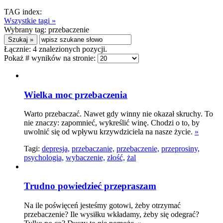
TAG index:
Wszystkie tagi »
Wybrany tag:
przebaczenie
Łącznie:
4
znalezionych pozycji.
Pokaż # wyników na stronie:
Wielka moc przebaczenia
Warto przebaczać. Nawet gdy winny nie okazał skruchy. To
nie znaczy: zapomnieć, wykreślić winę. Chodzi o to, by
uwolnić się od wpływu krzywdziciela na nasze życie.
»
Tagi:
depresja,
przebaczanie,
przebaczenie,
przeprosiny,
psychologia,
wybaczenie,
złość,
żal
Trudno powiedzieć przepraszam
Na ile poświęceń jesteśmy gotowi, żeby otrzymać
przebaczenie? Ile wysiłku wkładamy, żeby się odegrać?