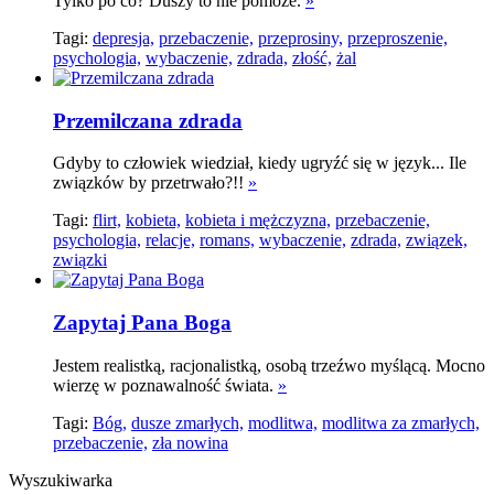
Tylko po co? Duszy to nie pomoże.
»
Tagi:
depresja,
przebaczenie,
przeprosiny,
przeproszenie,
psychologia,
wybaczenie,
zdrada,
złość,
żal
Przemilczana zdrada
Gdyby to człowiek wiedział, kiedy ugryźć się w język... Ile
związków by przetrwało?!!
»
Tagi:
flirt,
kobieta,
kobieta i mężczyzna,
przebaczenie,
psychologia,
relacje,
romans,
wybaczenie,
zdrada,
związek,
związki
Zapytaj Pana Boga
Jestem realistką, racjonalistką, osobą trzeźwo myślącą. Mocno
wierzę w poznawalność świata.
»
Tagi:
Bóg,
dusze zmarłych,
modlitwa,
modlitwa za zmarłych,
przebaczenie,
zła nowina
Wyszukiwarka