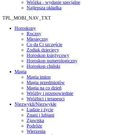
Wróżka - wydanie specjalne
Najlepsza okładka
TPL_MOBI_NAV_TXT
Horoskopy
Roczny
Miesięczny
Co da Ci szczęście
Zodiak dziecięcy
Horoskop księżycowy
Horoskop numerologiczny
Horoskop chiński
Magia
Magia imion
Magia przedmiotów
Magia na co dzień
Wróżby i przepowiednie
Wróżbici i terapeuci
Niezwykli/Niezwykłe
Ludzie i życie
Znani i lubiani
Zjawiska
Podróże
Wierzenia