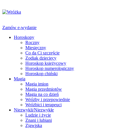
Zamów e-wydanie
Horoskopy
Roczny
Miesięczny
Co da Ci szczęście
Zodiak dziecięcy
Horoskop księżycowy
Horoskop numerologiczny
Horoskop chiński
Magia
Magia imion
Magia przedmiotów
Magia na co dzień
Wróżby i przepowiednie
Wróżbici i terapeuci
Niezwykli/Niezwykłe
Ludzie i życie
Znani i lubiani
Zjawiska