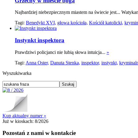
Grzechy w mieście boga
Najbardziej niebezpiecznym miastem na świecie jest... Watykan
Tagi:
Benedykt XVI,
głowa kościoła,
Kościół katolicki,
krymin
Instynkt inspektora
Prawdziwi policjanci nie lubią słowa intuicja...
»
Tagi:
Anna Oster,
Danuta Stenka,
inspektor,
instynkt,
kryminaln
Wyszukiwarka
Kup aktualny numer »
Już w kioskach:
8/2026
Pozostań z nami w kontakcie