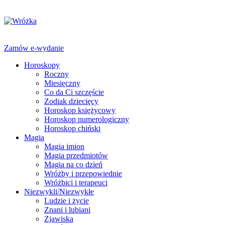
Zamów e-wydanie
Horoskopy
Roczny
Miesięczny
Co da Ci szczęście
Zodiak dziecięcy
Horoskop księżycowy
Horoskop numerologiczny
Horoskop chiński
Magia
Magia imion
Magia przedmiotów
Magia na co dzień
Wróżby i przepowiednie
Wróżbici i terapeuci
Niezwykli/Niezwykłe
Ludzie i życie
Znani i lubiani
Zjawiska