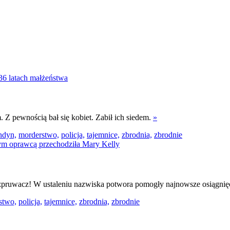
Z pewnością bał się kobiet. Zabił ich siedem.
»
ndyn,
morderstwo,
policja,
tajemnice,
zbrodnia,
zbrodnie
ozpruwacz! W ustaleniu nazwiska potwora pomogły najnowsze osiągnię
stwo,
policja,
tajemnice,
zbrodnia,
zbrodnie