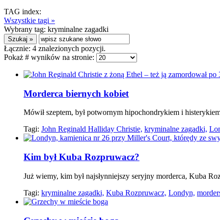
TAG index:
Wszystkie tagi »
Wybrany tag:
kryminalne zagadki
Łącznie:
4
znalezionych pozycji.
Pokaż # wyników na stronie:
Morderca biernych kobiet
Mówił szeptem, był potwornym hipochondrykiem i histerykiem. 
Tagi:
John Reginald Halliday Christie,
kryminalne zagadki,
Lo
Kim był Kuba Rozpruwacz?
Już wiemy, kim był najsłynniejszy seryjny morderca, Kuba R
Tagi:
kryminalne zagadki,
Kuba Rozpruwacz,
Londyn,
morder