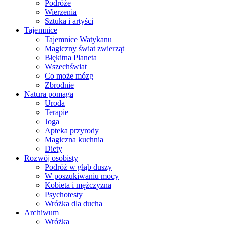
Podróże
Wierzenia
Sztuka i artyści
Tajemnice
Tajemnice Watykanu
Magiczny świat zwierząt
Błękitna Planeta
Wszechświat
Co może mózg
Zbrodnie
Natura pomaga
Uroda
Terapie
Joga
Apteka przyrody
Magiczna kuchnia
Diety
Rozwój osobisty
Podróż w głąb duszy
W poszukiwaniu mocy
Kobieta i mężczyzna
Psychotesty
Wróżka dla ducha
Archiwum
Wróżka