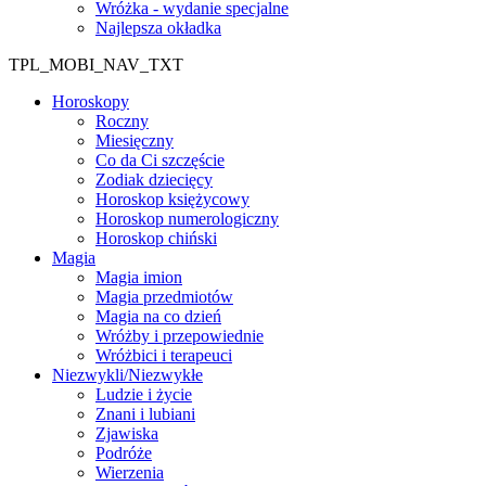
Wróżka - wydanie specjalne
Najlepsza okładka
TPL_MOBI_NAV_TXT
Horoskopy
Roczny
Miesięczny
Co da Ci szczęście
Zodiak dziecięcy
Horoskop księżycowy
Horoskop numerologiczny
Horoskop chiński
Magia
Magia imion
Magia przedmiotów
Magia na co dzień
Wróżby i przepowiednie
Wróżbici i terapeuci
Niezwykli/Niezwykłe
Ludzie i życie
Znani i lubiani
Zjawiska
Podróże
Wierzenia