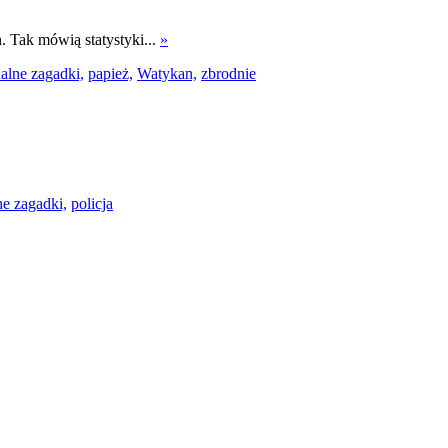
. Tak mówią statystyki...
»
alne zagadki,
papież,
Watykan,
zbrodnie
e zagadki,
policja