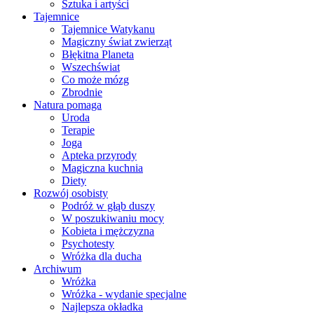
Sztuka i artyści
Tajemnice
Tajemnice Watykanu
Magiczny świat zwierząt
Błękitna Planeta
Wszechświat
Co może mózg
Zbrodnie
Natura pomaga
Uroda
Terapie
Joga
Apteka przyrody
Magiczna kuchnia
Diety
Rozwój osobisty
Podróż w głąb duszy
W poszukiwaniu mocy
Kobieta i mężczyzna
Psychotesty
Wróżka dla ducha
Archiwum
Wróżka
Wróżka - wydanie specjalne
Najlepsza okładka