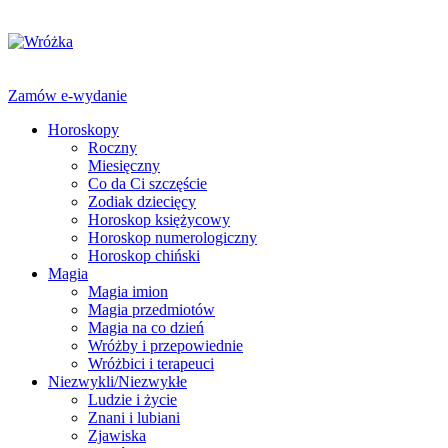
Zamów e-wydanie
Horoskopy
Roczny
Miesięczny
Co da Ci szczęście
Zodiak dziecięcy
Horoskop księżycowy
Horoskop numerologiczny
Horoskop chiński
Magia
Magia imion
Magia przedmiotów
Magia na co dzień
Wróżby i przepowiednie
Wróżbici i terapeuci
Niezwykli/Niezwykłe
Ludzie i życie
Znani i lubiani
Zjawiska