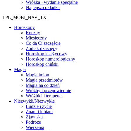
Wróżka - wydanie specjalne
Najlepsza okładka
TPL_MOBI_NAV_TXT
Horoskopy
Roczny
Miesięczny
Co da Ci szczęście
Zodiak dziecięcy
Horoskop księżycowy
Horoskop numerologiczny
Horoskop chiński
Magia
Magia imion
Magia przedmiotów
Magia na co dzień
Wróżby i przepowiednie
Wróżbici i terapeuci
Niezwykli/Niezwykłe
Ludzie i życie
Znani i lubiani
Zjawiska
Podróże
Wierzenia