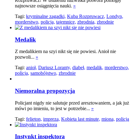
Rozpruwacz! W ustaleniu nazwiska potwora pomogły
najnowsze osiągnięcia nauki.
»
Tagi:
kryminalne zagadki,
Kuba Rozpruwacz,
Londyn,
morderstwo,
policja,
tajemnice,
zbrodnia,
zbrodnie
Medalik
Z medalikiem na szyi nikt się nie powiesi. Anioł nie
pozwoli...
»
Tagi:
anioł,
Dariusz Loranty,
diabeł,
medalik,
morderstwo,
policja,
samobójstwo,
zbrodnie
Niemoralna propozycja
Policjant nigdy nie salutuje przed aresztowaniem, a jak już
mówi po imieniu, to jest w potrzebie...
»
Tagi:
felieton,
impreza,
Kobieta last minute,
miona,
policja
Instynkt inspektora