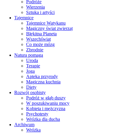
Podróże
Wierzenia
Sztuka i artyści
Tajemnice
Tajemnice Watykanu
Magiczny świat zwierząt
Błękitna Planeta
Wszechświat
Co może mózg
Zbrodnie
Natura pomaga
Uroda
Terapie
Joga
Apteka przyrody
Magiczna kuchnia
Diety
Rozwój osobisty
Podróż w głąb duszy
W poszukiwaniu mocy
Kobieta i mężczyzna
Psychotesty
Wróżka dla ducha
Archiwum
Wróżka