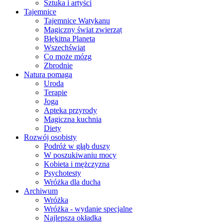
Sztuka i artyści
Tajemnice
Tajemnice Watykanu
Magiczny świat zwierząt
Błękitna Planeta
Wszechświat
Co może mózg
Zbrodnie
Natura pomaga
Uroda
Terapie
Joga
Apteka przyrody
Magiczna kuchnia
Diety
Rozwój osobisty
Podróż w głąb duszy
W poszukiwaniu mocy
Kobieta i mężczyzna
Psychotesty
Wróżka dla ducha
Archiwum
Wróżka
Wróżka - wydanie specjalne
Najlepsza okładka