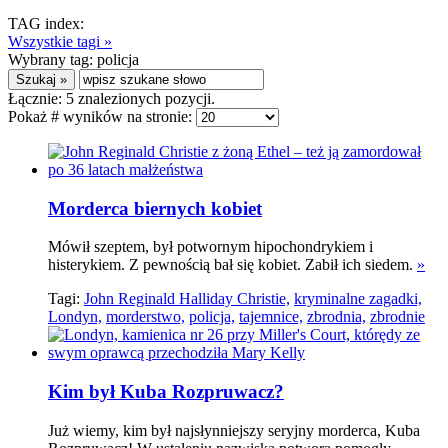
TAG index:
Wszystkie tagi »
Wybrany tag:
policja
Łącznie:
5
znalezionych pozycji.
Pokaż # wyników na stronie:
Morderca biernych kobiet
Mówił szeptem, był potwornym hipochondrykiem i
histerykiem. Z pewnością bał się kobiet. Zabił ich siedem.
»
Tagi:
John Reginald Halliday Christie,
kryminalne zagadki,
Londyn,
morderstwo,
policja,
tajemnice,
zbrodnia,
zbrodnie
Kim był Kuba Rozpruwacz?
Już wiemy, kim był najsłynniejszy seryjny morderca, Kuba