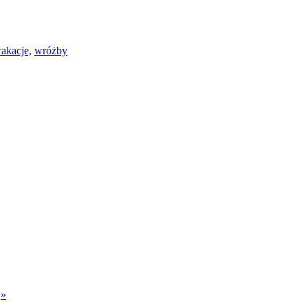
akacje,
wróżby
?
»