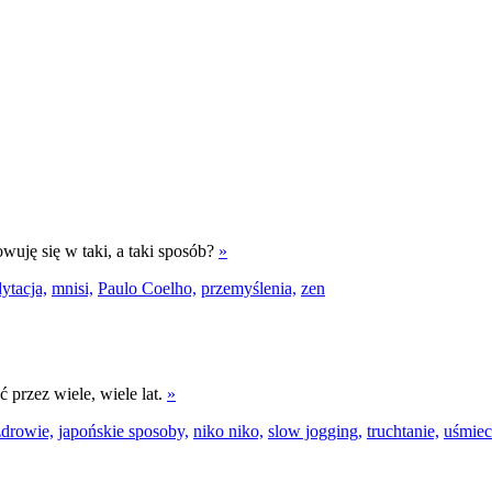
wuję się w taki, a taki sposób?
»
ytacja,
mnisi,
Paulo Coelho,
przemyślenia,
zen
 przez wiele, wiele lat.
»
zdrowie,
japońskie sposoby,
niko niko,
slow jogging,
truchtanie,
uśmiec