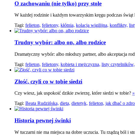
O zachowaniu (nie tylko) przy stole
W każdej rodzinie i każdym towarzyskim kręgu podczas świąt
Tagi:
felieton,
felietony,
kłótnia,
kolacja wigilijna,
konflikty,
lis
Trudny wybór: albo on, albo rodzice
Dramatyczny wybór: albo młodszy partner, albo akceptacja ro
Tagi:
felieton,
felietony,
kobieta i mężczyzna,
listy czytelników,
Złość, czyli co w tobie siedzi
Czy wiesz, jak uspokoić dzikie zwierzę, które siedzi w tobie?
»
Tagi:
Beata Rudzińska,
dieta,
dietetyk,
felieton,
jak dbać o zdro
Historia pewnej świnki
W tuczarni nie ma miejsca na dobre uczucia. Tu rządzą ból i s