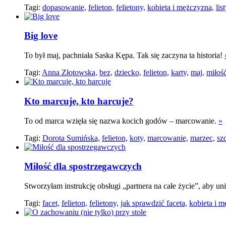
Tagi:
dopasowanie,
felieton,
felietony,
kobieta i mężczyzna,
lis
Big love
To był maj, pachniała Saska Kępa. Tak się zaczyna ta historia!
Tagi:
Anna Złotowska,
bez,
dziecko,
felieton,
karty,
maj,
miłość
Kto marcuje, kto harcuje?
To od marca wzięła się nazwa kocich godów – marcowanie.
»
Tagi:
Dorota Sumińska,
felieton,
koty,
marcowanie,
marzec,
sz
Miłość dla spostrzegawczych
Stworzyłam instrukcję obsługi „partnera na całe życie”, aby u
Tagi:
facet,
felieton,
felietony,
jak sprawdzić faceta,
kobieta i m