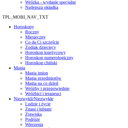
Wróżka - wydanie specjalne
Najlepsza okładka
TPL_MOBI_NAV_TXT
Horoskopy
Roczny
Miesięczny
Co da Ci szczęście
Zodiak dziecięcy
Horoskop księżycowy
Horoskop numerologiczny
Horoskop chiński
Magia
Magia imion
Magia przedmiotów
Magia na co dzień
Wróżby i przepowiednie
Wróżbici i terapeuci
Niezwykli/Niezwykłe
Ludzie i życie
Znani i lubiani
Zjawiska
Podróże
Wierzenia