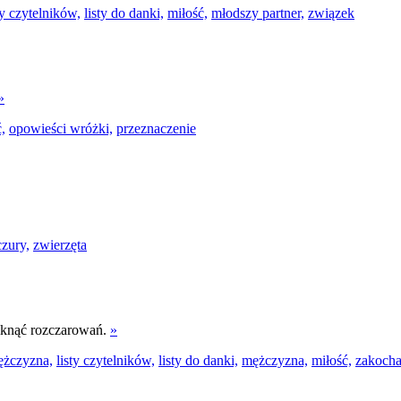
ty czytelników,
listy do danki,
miłość,
młodszy partner,
związek
»
,
opowieści wróżki,
przeznaczenie
czury,
zwierzęta
niknąć rozczarowań.
»
ężczyzna,
listy czytelników,
listy do danki,
mężczyzna,
miłość,
zakocha