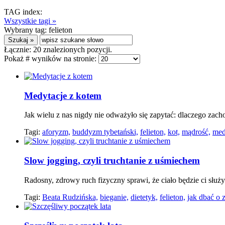
TAG index:
Wszystkie tagi »
Wybrany tag:
felieton
Łącznie:
20
znalezionych pozycji.
Pokaż # wyników na stronie:
Medytacje z kotem
Jak wielu z nas nigdy nie odważyło się zapytać: dlaczego zacho
Tagi:
aforyzm,
buddyzm tybetański,
felieton,
kot,
mądrość,
med
Slow jogging, czyli truchtanie z uśmiechem
Radosny, zdrowy ruch fizyczny sprawi, że ciało będzie ci służyć
Tagi:
Beata Rudzińska,
bieganie,
dietetyk,
felieton,
jak dbać o 