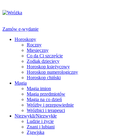
Zamów e-wydanie
Horoskopy
Roczny
Miesięczny
Co da Ci szczęście
Zodiak dziecięcy
Horoskop księżycowy
Horoskop numerologiczny
Horoskop chiński
Magia
Magia imion
Magia przedmiotów
Magia na co dzień
Wróżby i przepowiednie
Wróżbici i terapeuci
Niezwykli/Niezwykłe
Ludzie i życie
Znani i lubiani
Zjawiska