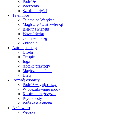
Podróże
Wierzenia
Sztuka i artyści
Tajemnice
Tajemnice Watykanu
Magiczny świat zwierząt
Błękitna Planeta
Wszechświat
Co może mózg
Zbrodnie
Natura pomaga
Uroda
Terapie
Joga
Apteka przyrody
Magiczna kuchnia
Diety
Rozwój osobisty
Podróż w głąb duszy
W poszukiwaniu mocy
Kobieta i mężczyzna
Psychotesty
Wróżka dla ducha
Archiwum
Wróżka