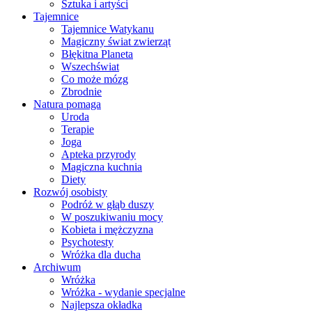
Sztuka i artyści
Tajemnice
Tajemnice Watykanu
Magiczny świat zwierząt
Błękitna Planeta
Wszechświat
Co może mózg
Zbrodnie
Natura pomaga
Uroda
Terapie
Joga
Apteka przyrody
Magiczna kuchnia
Diety
Rozwój osobisty
Podróż w głąb duszy
W poszukiwaniu mocy
Kobieta i mężczyzna
Psychotesty
Wróżka dla ducha
Archiwum
Wróżka
Wróżka - wydanie specjalne
Najlepsza okładka