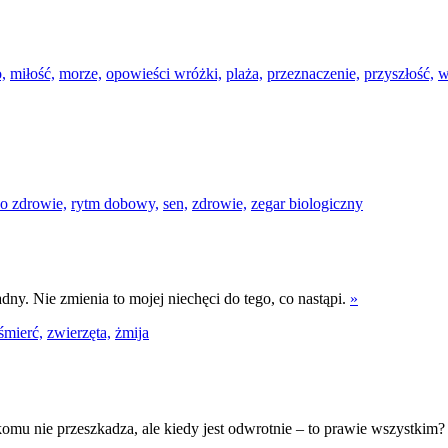
o,
miłość,
morze,
opowieści wróżki,
plaża,
przeznaczenie,
przyszłość,
w
 o zdrowie,
rytm dobowy,
sen,
zdrowie,
zegar biologiczny
dny. Nie zmienia to mojej niechęci do tego, co nastąpi.
»
śmierć,
zwierzęta,
żmija
komu nie przeszkadza, ale kiedy jest odwrotnie – to prawie wszystkim