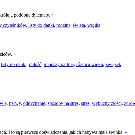
 królują podobne dylematy.
»
ty czytelników,
listy do danki,
rodzina,
święta,
wigilia
dziców.
»
listy do danki,
miłość,
młodszy partner,
różnica wieku,
związek
wie,
nerwy,
oddychanie,
sposoby na stres,
stres,
wybuchy złości,
zdrow
trach. I to są pierwsze doświadczenia, jakich nabywa mała świnka.
»