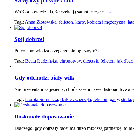
Szczęśliwy początek lata
Wróżka powiedziała, że czeka ją samotne życie...
»
Tagi:
Anna Złotowska,
felieton,
karty,
kobieta i mężczyzna,
lat
Śpij dobrze!
Po co nam wiedza o zegarze biologicznym?
»
Tagi:
Beata Rudzińska,
chronotypy,
dietetyk,
felieton,
jak dbać
Gdy odchodzi biały wilk
Nie przepadam za jesienią, choć czasem nawet listopad bywa ła
Tagi:
Dorota Sumińska,
dzikie zwierzęta,
felieton,
gady,
strata,
Doskonałe dopasowanie
Dlaczego, gdy dojrzały facet ma dużo młodszą partnerkę, to ni