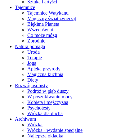
Sztuka i artyści
Tajemnice
Tajemnice Watykanu
Magiczny świat zwierząt
Błękitna Planeta
Wszechświat
Co może mózg
Zbrodnie
Natura pomaga
Uroda
Terapie
Joga
Apteka przyrody
Magiczna kuchnia
Diety
Rozwój osobisty
Podróż w głąb duszy
W poszukiwaniu mocy
Kobieta i mężczyzna
Psychotesty
Wróżka dla ducha
Archiwum
Wróżka
Wróżka - wydanie specjalne
Najlepsza okładka