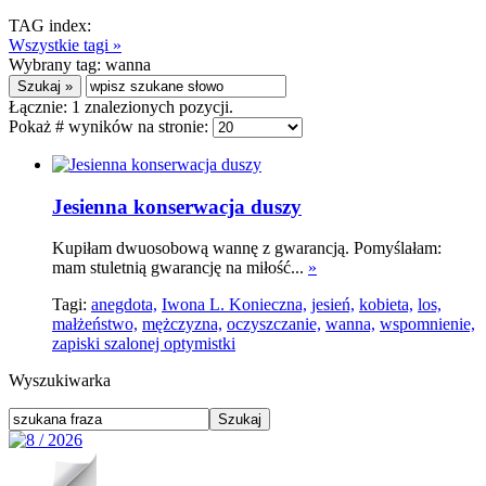
TAG index:
Wszystkie tagi »
Wybrany tag:
wanna
Łącznie:
1
znalezionych pozycji.
Pokaż # wyników na stronie:
Jesienna konserwacja duszy
Kupiłam dwuosobową wannę z gwarancją. Pomyślałam:
mam stuletnią gwarancję na miłość...
»
Tagi:
anegdota,
Iwona L. Konieczna,
jesień,
kobieta,
los,
małżeństwo,
mężczyzna,
oczyszczanie,
wanna,
wspomnienie,
zapiski szalonej optymistki
Wyszukiwarka