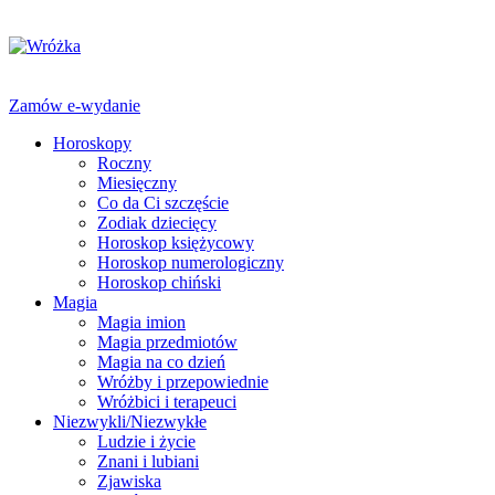
Zamów e-wydanie
Horoskopy
Roczny
Miesięczny
Co da Ci szczęście
Zodiak dziecięcy
Horoskop księżycowy
Horoskop numerologiczny
Horoskop chiński
Magia
Magia imion
Magia przedmiotów
Magia na co dzień
Wróżby i przepowiednie
Wróżbici i terapeuci
Niezwykli/Niezwykłe
Ludzie i życie
Znani i lubiani
Zjawiska