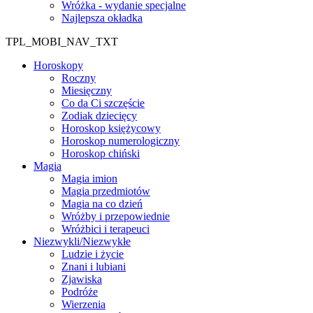
Wróżka - wydanie specjalne
Najlepsza okładka
TPL_MOBI_NAV_TXT
Horoskopy
Roczny
Miesięczny
Co da Ci szczęście
Zodiak dziecięcy
Horoskop księżycowy
Horoskop numerologiczny
Horoskop chiński
Magia
Magia imion
Magia przedmiotów
Magia na co dzień
Wróżby i przepowiednie
Wróżbici i terapeuci
Niezwykli/Niezwykłe
Ludzie i życie
Znani i lubiani
Zjawiska
Podróże
Wierzenia