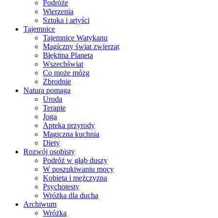
Podróże
Wierzenia
Sztuka i artyści
Tajemnice
Tajemnice Watykanu
Magiczny świat zwierząt
Błękitna Planeta
Wszechświat
Co może mózg
Zbrodnie
Natura pomaga
Uroda
Terapie
Joga
Apteka przyrody
Magiczna kuchnia
Diety
Rozwój osobisty
Podróż w głąb duszy
W poszukiwaniu mocy
Kobieta i mężczyzna
Psychotesty
Wróżka dla ducha
Archiwum
Wróżka