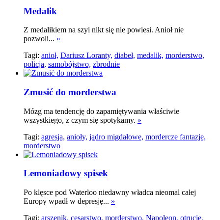
Medalik
Z medalikiem na szyi nikt się nie powiesi. Anioł nie
pozwoli...
»
Tagi:
anioł,
Dariusz Loranty,
diabeł,
medalik,
morderstwo,
policja,
samobójstwo,
zbrodnie
Zmusić do morderstwa
Mózg ma tendencję do zapamiętywania właściwie
wszystkiego, z czym się spotykamy.
»
Tagi:
agresja,
anioły,
jądro migdałowe,
mordercze fantazje,
morderstwo
Lemoniadowy spisek
Po klęsce pod Waterloo niedawny władca nieomal całej
Europy wpadł w depresję...
»
Tagi:
arszenik,
cesarstwo,
morderstwo,
Napoleon,
otrucie,