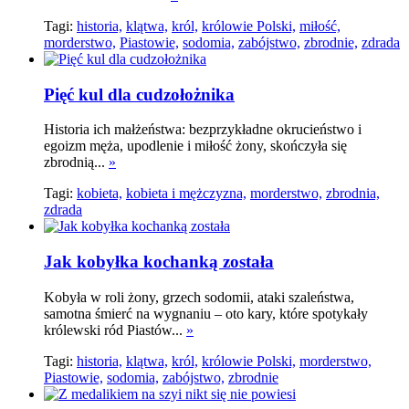
Tagi:
historia,
klątwa,
król,
królowie Polski,
miłość,
morderstwo,
Piastowie,
sodomia,
zabójstwo,
zbrodnie,
zdrada
Pięć kul dla cudzołożnika
Historia ich małżeństwa: bezprzykładne okrucieństwo i
egoizm męża, upodlenie i miłość żony, skończyła się
zbrodnią...
»
Tagi:
kobieta,
kobieta i mężczyzna,
morderstwo,
zbrodnia,
zdrada
Jak kobyłka kochanką została
Kobyła w roli żony, grzech sodomii, ataki szaleństwa,
samotna śmierć na wygnaniu – oto kary, które spotykały
królewski ród Piastów...
»
Tagi:
historia,
klątwa,
król,
królowie Polski,
morderstwo,
Piastowie,
sodomia,
zabójstwo,
zbrodnie