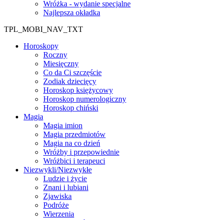
Wróżka - wydanie specjalne
Najlepsza okładka
TPL_MOBI_NAV_TXT
Horoskopy
Roczny
Miesięczny
Co da Ci szczęście
Zodiak dziecięcy
Horoskop księżycowy
Horoskop numerologiczny
Horoskop chiński
Magia
Magia imion
Magia przedmiotów
Magia na co dzień
Wróżby i przepowiednie
Wróżbici i terapeuci
Niezwykli/Niezwykłe
Ludzie i życie
Znani i lubiani
Zjawiska
Podróże
Wierzenia