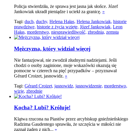
Policja stwierdziła, że sprawa jest jasna jak słońce. Józef
Jankowiak ukradł pieniądze i uciekł za granicę.
»
Tagi:
duch,
duchy,
Helena Hałas,
Helena Jankowiak,
historie
prawdziwe,
historie z życia wzięte,
Józef Jankowiak,
Leon
Hałas,
morderstwo,
niesprawiedliwość,
zbrodnia,
zemsta
Mężczyzna, który widział więcej
Nie fantazjował, nie zwodził złudnymi nadziejami. Jeśli
chodzi o osoby zaginione, moje wskazówki okazują się
pomocne w czterech na pięć przypadków – przyznawał
Gérard Croizet, jasnowidz.
»
Tagi:
Gérard Croizet,
jasnowidz,
jasnowidzenie,
morderstwo,
wizje,
zbrodnie
Kocha? Lubi? Króluje!
Klątwa rzucona na Piastów przez arcybiskup gnieźnieńskiego
Radzima Gaudentego sprawiła, że szczęścia w miłości nie
zaznał żaden z nich...
»