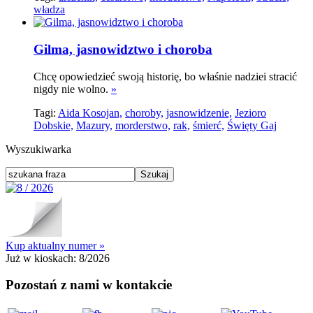
władza
Gilma, jasnowidztwo i choroba
Chcę opowiedzieć swoją historię, bo właśnie nadziei stracić
nigdy nie wolno.
»
Tagi:
Aida Kosojan,
choroby,
jasnowidzenie,
Jezioro
Dobskie,
Mazury,
morderstwo,
rak,
śmierć,
Święty Gaj
Wyszukiwarka
Kup aktualny numer »
Już w kioskach:
8/2026
Pozostań z nami w kontakcie