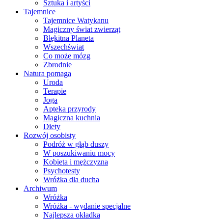
Sztuka i artyści
Tajemnice
Tajemnice Watykanu
Magiczny świat zwierząt
Błękitna Planeta
Wszechświat
Co może mózg
Zbrodnie
Natura pomaga
Uroda
Terapie
Joga
Apteka przyrody
Magiczna kuchnia
Diety
Rozwój osobisty
Podróż w głąb duszy
W poszukiwaniu mocy
Kobieta i mężczyzna
Psychotesty
Wróżka dla ducha
Archiwum
Wróżka
Wróżka - wydanie specjalne
Najlepsza okładka