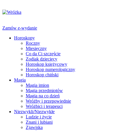
Zamów e-wydanie
Horoskopy
Roczny
Miesięczny
Co da Ci szczęście
Zodiak dziecięcy
Horoskop księżycowy
Horoskop numerologiczny
Horoskop chiński
Magia
Magia imion
Magia przedmiotów
Magia na co dzień
Wróżby i przepowiednie
Wróżbici i terapeuci
Niezwykli/Niezwykłe
Ludzie i życie
Znani i lubiani
Zjawiska