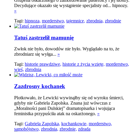
Grupena oskarżonego o zamordowanie pasierbicy i jej siostry.
Decydujące okazało się wystąpienie specjalisty od... hipnozy.
»
Tagi:
hipnoza,
morderstwo,
tajemnice,
zbrodnia,
zbrodnie
Tatuś zastrzelił mamunię
Zwłok nie było, dowodów nie było. Wyglądało na to, że
zbrodniarz się wyłga...
»
Tagi:
historie prawdziwe,
historie z życia wzięte,
morderstwo,
wieś,
zbrodnia
Zazdrosny kochanek
Plotkowało, że Lewicki wywinąłby się od wyroku śmierci,
gdyby nie Gabriela Zapolska. Znana już wówczas z
„Moralności pani Dulskiej” dramatopisarka i wojująca
feministka przypuściła atak na oskarżonego.
»
Tagi:
Gabriela Zapolska,
kochankowie,
morderstwo,
samobójstwo,
zbrodnia,
zbrodnie,
zdrada