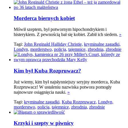
Morderca biernych kobiet
Mówił szeptem, był potwornym hipochondrykiem i
histerykiem. Z pewnością bał się kobiet. Zabił ich siedem.
»
Tagi:
John Reginald Halliday Christie,
kryminalne zagadki,
Londyn,
morderstwo,
policja,
tajemnice,
zbrodnia,
zbrodnie
Kim był Kuba Rozpruwacz?
Już wiemy, kim był najsłynniejszy seryjny morderca, Kuba
Rozpruwacz! W ustaleniu nazwiska potwora pomogły
najnowsze osiągnięcia nauki.
»
Tagi:
kryminalne zagadki,
Kuba Rozpruwacz,
Londyn,
morderstwo,
policja,
tajemnice,
zbrodnia,
zbrodnie
Krzyki i szepty w piwnicy