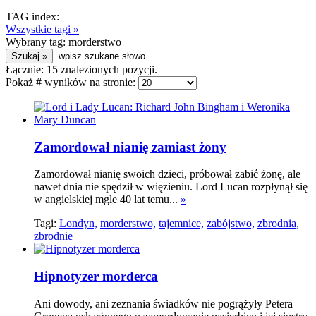
TAG index:
Wszystkie tagi »
Wybrany tag:
morderstwo
Łącznie:
15
znalezionych pozycji.
Pokaż # wyników na stronie:
Zamordował nianię zamiast żony
Zamordował nianię swoich dzieci, próbował zabić żonę, ale
nawet dnia nie spędził w więzieniu. Lord Lucan rozpłynął się
w angielskiej mgle 40 lat temu...
»
Tagi:
Londyn,
morderstwo,
tajemnice,
zabójstwo,
zbrodnia,
zbrodnie
Hipnotyzer morderca
Ani dowody, ani zeznania świadków nie pogrążyły Petera