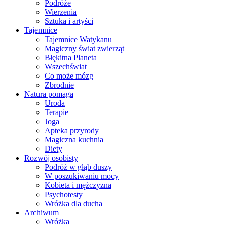
Podróże
Wierzenia
Sztuka i artyści
Tajemnice
Tajemnice Watykanu
Magiczny świat zwierząt
Błękitna Planeta
Wszechświat
Co może mózg
Zbrodnie
Natura pomaga
Uroda
Terapie
Joga
Apteka przyrody
Magiczna kuchnia
Diety
Rozwój osobisty
Podróż w głąb duszy
W poszukiwaniu mocy
Kobieta i mężczyzna
Psychotesty
Wróżka dla ducha
Archiwum
Wróżka