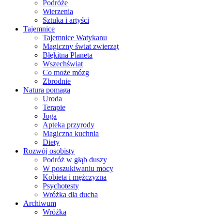
Podróże
Wierzenia
Sztuka i artyści
Tajemnice
Tajemnice Watykanu
Magiczny świat zwierząt
Błękitna Planeta
Wszechświat
Co może mózg
Zbrodnie
Natura pomaga
Uroda
Terapie
Joga
Apteka przyrody
Magiczna kuchnia
Diety
Rozwój osobisty
Podróż w głąb duszy
W poszukiwaniu mocy
Kobieta i mężczyzna
Psychotesty
Wróżka dla ducha
Archiwum
Wróżka