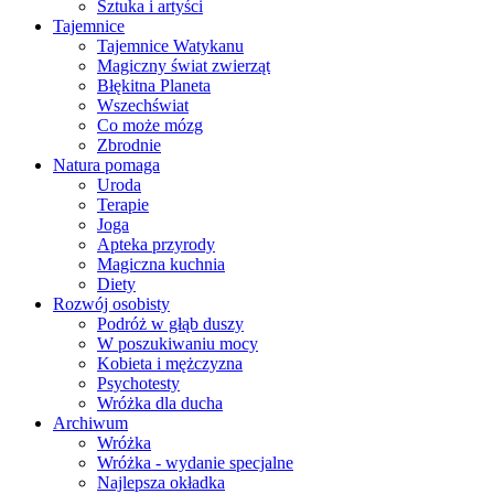
Sztuka i artyści
Tajemnice
Tajemnice Watykanu
Magiczny świat zwierząt
Błękitna Planeta
Wszechświat
Co może mózg
Zbrodnie
Natura pomaga
Uroda
Terapie
Joga
Apteka przyrody
Magiczna kuchnia
Diety
Rozwój osobisty
Podróż w głąb duszy
W poszukiwaniu mocy
Kobieta i mężczyzna
Psychotesty
Wróżka dla ducha
Archiwum
Wróżka
Wróżka - wydanie specjalne
Najlepsza okładka