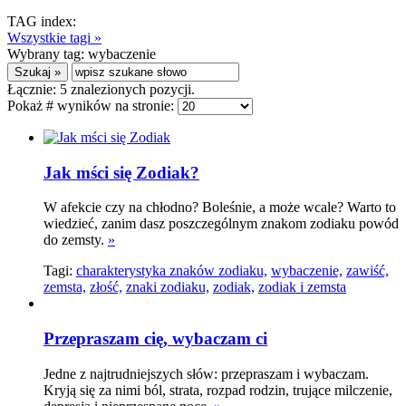
TAG index:
Wszystkie tagi »
Wybrany tag:
wybaczenie
Łącznie:
5
znalezionych pozycji.
Pokaż # wyników na stronie:
Jak mści się Zodiak?
W afekcie czy na chłodno? Boleśnie, a może wcale? Warto to
wiedzieć, zanim dasz poszczególnym znakom zodiaku powód
do zemsty.
»
Tagi:
charakterystyka znaków zodiaku,
wybaczenie,
zawiść,
zemsta,
złość,
znaki zodiaku,
zodiak,
zodiak i zemsta
Przepraszam cię, wybaczam ci
Jedne z najtrudniejszych słów: przepraszam i wybaczam.
Kryją się za nimi ból, strata, rozpad rodzin, trujące milczenie,