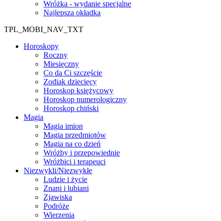
Wróżka - wydanie specjalne
Najlepsza okładka
TPL_MOBI_NAV_TXT
Horoskopy
Roczny
Miesięczny
Co da Ci szczęście
Zodiak dziecięcy
Horoskop księżycowy
Horoskop numerologiczny
Horoskop chiński
Magia
Magia imion
Magia przedmiotów
Magia na co dzień
Wróżby i przepowiednie
Wróżbici i terapeuci
Niezwykli/Niezwykłe
Ludzie i życie
Znani i lubiani
Zjawiska
Podróże
Wierzenia