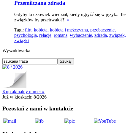
Przemilczana zdrada
Gdyby to człowiek wiedział, kiedy ugryźć się w język... Ile
związków by przetrwało?!!
»
Tagi:
flirt,
kobieta,
kobieta i mężczyzna,
przebaczenie,
psychologia,
relacje,
romans,
wybaczenie,
zdrada,
związek,
związki
Wyszukiwarka
Kup aktualny numer »
Już w kioskach:
8/2026
Pozostań z nami w kontakcie