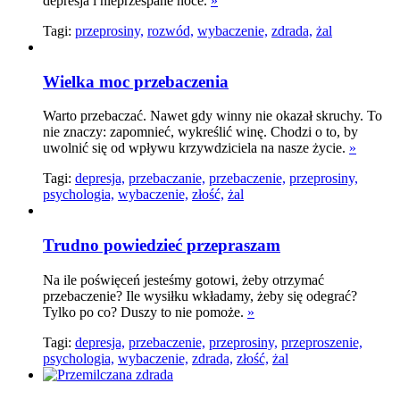
depresja i nieprzespane noce.
»
Tagi:
przeprosiny,
rozwód,
wybaczenie,
zdrada,
żal
Wielka moc przebaczenia
Warto przebaczać. Nawet gdy winny nie okazał skruchy. To
nie znaczy: zapomnieć, wykreślić winę. Chodzi o to, by
uwolnić się od wpływu krzywdziciela na nasze życie.
»
Tagi:
depresja,
przebaczanie,
przebaczenie,
przeprosiny,
psychologia,
wybaczenie,
złość,
żal
Trudno powiedzieć przepraszam
Na ile poświęceń jesteśmy gotowi, żeby otrzymać
przebaczenie? Ile wysiłku wkładamy, żeby się odegrać?
Tylko po co? Duszy to nie pomoże.
»
Tagi:
depresja,
przebaczenie,
przeprosiny,
przeproszenie,
psychologia,
wybaczenie,
zdrada,
złość,
żal