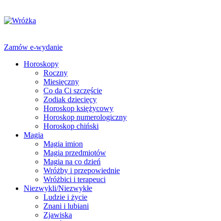
Zamów e-wydanie
Horoskopy
Roczny
Miesięczny
Co da Ci szczęście
Zodiak dziecięcy
Horoskop księżycowy
Horoskop numerologiczny
Horoskop chiński
Magia
Magia imion
Magia przedmiotów
Magia na co dzień
Wróżby i przepowiednie
Wróżbici i terapeuci
Niezwykli/Niezwykłe
Ludzie i życie
Znani i lubiani
Zjawiska