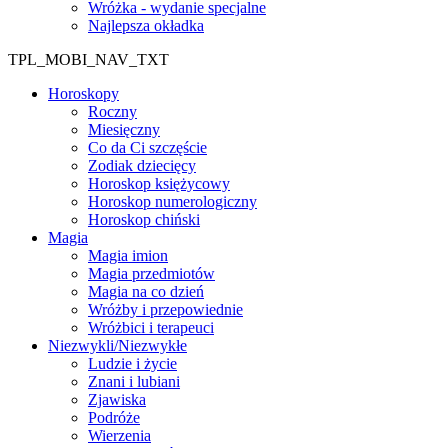
Wróżka - wydanie specjalne
Najlepsza okładka
TPL_MOBI_NAV_TXT
Horoskopy
Roczny
Miesięczny
Co da Ci szczęście
Zodiak dziecięcy
Horoskop księżycowy
Horoskop numerologiczny
Horoskop chiński
Magia
Magia imion
Magia przedmiotów
Magia na co dzień
Wróżby i przepowiednie
Wróżbici i terapeuci
Niezwykli/Niezwykłe
Ludzie i życie
Znani i lubiani
Zjawiska
Podróże
Wierzenia