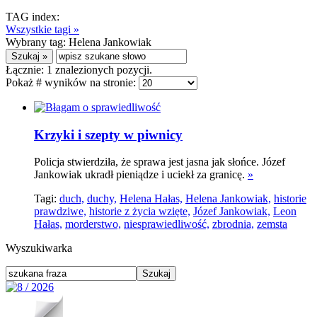
TAG index:
Wszystkie tagi »
Wybrany tag:
Helena Jankowiak
Łącznie:
1
znalezionych pozycji.
Pokaż # wyników na stronie:
Krzyki i szepty w piwnicy
Policja stwierdziła, że sprawa jest jasna jak słońce. Józef
Jankowiak ukradł pieniądze i uciekł za granicę.
»
Tagi:
duch,
duchy,
Helena Hałas,
Helena Jankowiak,
historie
prawdziwe,
historie z życia wzięte,
Józef Jankowiak,
Leon
Hałas,
morderstwo,
niesprawiedliwość,
zbrodnia,
zemsta
Wyszukiwarka