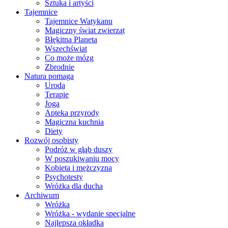
Sztuka i artyści
Tajemnice
Tajemnice Watykanu
Magiczny świat zwierząt
Błękitna Planeta
Wszechświat
Co może mózg
Zbrodnie
Natura pomaga
Uroda
Terapie
Joga
Apteka przyrody
Magiczna kuchnia
Diety
Rozwój osobisty
Podróż w głąb duszy
W poszukiwaniu mocy
Kobieta i mężczyzna
Psychotesty
Wróżka dla ducha
Archiwum
Wróżka
Wróżka - wydanie specjalne
Najlepsza okładka