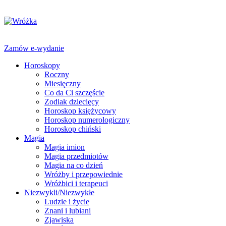
Zamów e-wydanie
Horoskopy
Roczny
Miesięczny
Co da Ci szczęście
Zodiak dziecięcy
Horoskop księżycowy
Horoskop numerologiczny
Horoskop chiński
Magia
Magia imion
Magia przedmiotów
Magia na co dzień
Wróżby i przepowiednie
Wróżbici i terapeuci
Niezwykli/Niezwykłe
Ludzie i życie
Znani i lubiani
Zjawiska