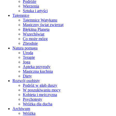
Podróże
Wierzenia
Sztuka i artyści
Tajemnice
Tajemnice Watykanu
Magiczny świat zwierząt
Błękitna Planeta
Wszechświat
Co może mózg
Zbrodnie
Natura pomaga
Uroda
Terapie
Joga
Apteka przyrody
Magiczna kuchnia
Diety
Rozwój osobisty
Podróż w głąb duszy
W poszukiwaniu mocy
Kobieta i mężczyzna
Psychotesty
Wróżka dla ducha
Archiwum
Wróżka