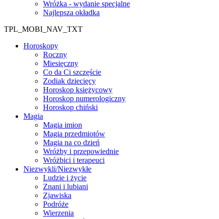
Wróżka - wydanie specjalne
Najlepsza okładka
TPL_MOBI_NAV_TXT
Horoskopy
Roczny
Miesięczny
Co da Ci szczęście
Zodiak dziecięcy
Horoskop księżycowy
Horoskop numerologiczny
Horoskop chiński
Magia
Magia imion
Magia przedmiotów
Magia na co dzień
Wróżby i przepowiednie
Wróżbici i terapeuci
Niezwykli/Niezwykłe
Ludzie i życie
Znani i lubiani
Zjawiska
Podróże
Wierzenia