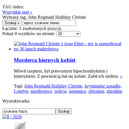
TAG index:
Wszystkie tagi »
Wybrany tag:
John Reginald Halliday Christie
Łącznie:
1
znalezionych pozycji.
Pokaż # wyników na stronie:
Morderca biernych kobiet
Mówił szeptem, był potwornym hipochondrykiem i
histerykiem. Z pewnością bał się kobiet. Zabił ich siedem.
»
Tagi:
John Reginald Halliday Christie,
kryminalne zagadki,
Londyn,
morderstwo,
policja,
tajemnice,
zbrodnia,
zbrodnie
Wyszukiwarka