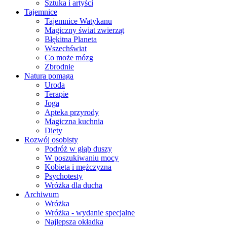
Sztuka i artyści
Tajemnice
Tajemnice Watykanu
Magiczny świat zwierząt
Błękitna Planeta
Wszechświat
Co może mózg
Zbrodnie
Natura pomaga
Uroda
Terapie
Joga
Apteka przyrody
Magiczna kuchnia
Diety
Rozwój osobisty
Podróż w głąb duszy
W poszukiwaniu mocy
Kobieta i mężczyzna
Psychotesty
Wróżka dla ducha
Archiwum
Wróżka
Wróżka - wydanie specjalne
Najlepsza okładka