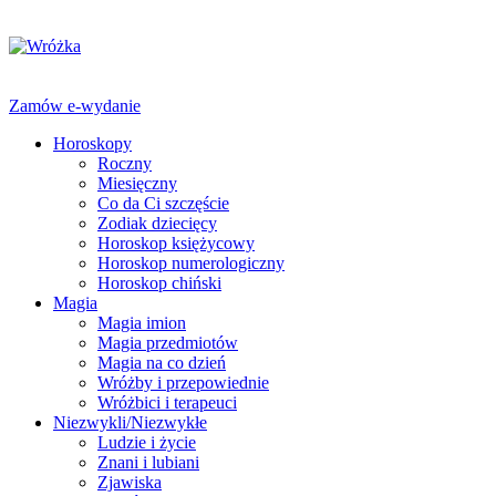
Zamów e-wydanie
Horoskopy
Roczny
Miesięczny
Co da Ci szczęście
Zodiak dziecięcy
Horoskop księżycowy
Horoskop numerologiczny
Horoskop chiński
Magia
Magia imion
Magia przedmiotów
Magia na co dzień
Wróżby i przepowiednie
Wróżbici i terapeuci
Niezwykli/Niezwykłe
Ludzie i życie
Znani i lubiani
Zjawiska