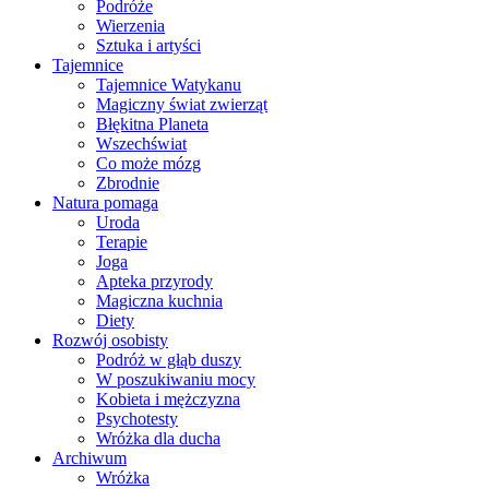
Podróże
Wierzenia
Sztuka i artyści
Tajemnice
Tajemnice Watykanu
Magiczny świat zwierząt
Błękitna Planeta
Wszechświat
Co może mózg
Zbrodnie
Natura pomaga
Uroda
Terapie
Joga
Apteka przyrody
Magiczna kuchnia
Diety
Rozwój osobisty
Podróż w głąb duszy
W poszukiwaniu mocy
Kobieta i mężczyzna
Psychotesty
Wróżka dla ducha
Archiwum
Wróżka