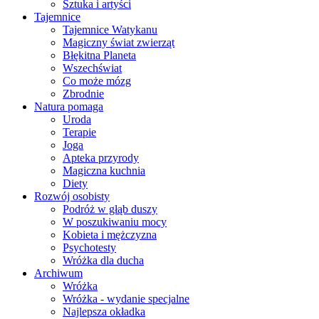
Sztuka i artyści
Tajemnice
Tajemnice Watykanu
Magiczny świat zwierząt
Błękitna Planeta
Wszechświat
Co może mózg
Zbrodnie
Natura pomaga
Uroda
Terapie
Joga
Apteka przyrody
Magiczna kuchnia
Diety
Rozwój osobisty
Podróż w głąb duszy
W poszukiwaniu mocy
Kobieta i mężczyzna
Psychotesty
Wróżka dla ducha
Archiwum
Wróżka
Wróżka - wydanie specjalne
Najlepsza okładka