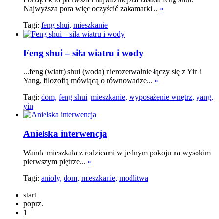
Najwyższa pora więc oczyścić zakamarki...
»
Tagi:
feng shui,
mieszkanie
Feng shui – siła wiatru i wody
...feng (wiatr) shui (woda) nierozerwalnie łączy się z Yin i
Yang, filozofią mówiącą o równowadze...
»
Tagi:
dom,
feng shui,
mieszkanie,
wyposażenie wnętrz,
yang,
yin
Anielska interwencja
Wanda mieszkała z rodzicami w jednym pokoju na wysokim
pierwszym piętrze...
»
Tagi:
anioły,
dom,
mieszkanie,
modlitwa
start
poprz.
1