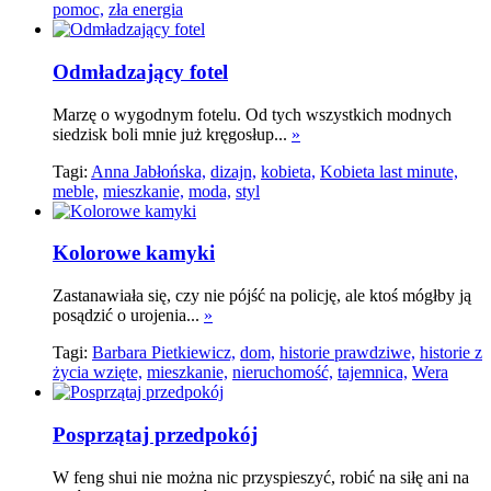
pomoc,
zła energia
Odmładzający fotel
Marzę o wygodnym fotelu. Od tych wszystkich modnych
siedzisk boli mnie już kręgosłup...
»
Tagi:
Anna Jabłońska,
dizajn,
kobieta,
Kobieta last minute,
meble,
mieszkanie,
moda,
styl
Kolorowe kamyki
Zastanawiała się, czy nie pójść na policję, ale ktoś mógłby ją
posądzić o urojenia...
»
Tagi:
Barbara Pietkiewicz,
dom,
historie prawdziwe,
historie z
życia wzięte,
mieszkanie,
nieruchomość,
tajemnica,
Wera
Posprzątaj przedpokój
W feng shui nie można nic przyspieszyć, robić na siłę ani na