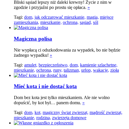
Bliski sąsiad lepszy niż daleki krewny! Życie z nim w
zgodzie i przyjaźni po prostu się opłaca.
»
Tagi:
dom,
jak odczarować mieszkanie,
magia,
miejsce
zamieszkania,
mieszkanie,
ochrona,
sąsiad,
sól
Magiczna polisa
Nie wypłacą ci odszkodowania za wypadek, bo nie będzie
żadnego wypadku!
»
Tagi:
amulet,
bezpieczeństwo,
dom,
kamienie szlachetne,
mieszkanie,
ochrona,
runy,
talizman,
urlop,
wakacje,
zioła
Mieć kota i nie dostać kota
Dom bez kota jest tylko mieszkaniem. Ale nie wolno
dopuścić, by kot był… panem domu.
»
Tagi:
dom,
kot,
magiczny świat zwierząt,
mądrość zwierząt,
mieszkanie,
rodzina,
zwierzęta domowe