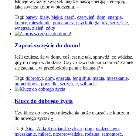
Istnieje wyraźny związek między naszą energią a energią,
jaką stwarza kolor w otoczeniu.
»
Tagi:
barwy,
biały,
błękit,
czerń,
czerwień,
dom,
energia,
kolory,
mieszkanie,
pomarańcz,
psychologia,
róż,
szczęście,
wnętrze,
zieleń,
żółty
Zaproś szczęście do domu!
Jeśli czujesz, że w domu coś jest nie tak, sprawdź, co widzisz,
gdy do niego wchodzisz. Czy z drzwi odchodzi farba? Zamek
się zacina, a w przedpokoju panuje bałagan?
»
Tagi:
dobrobyt,
dom,
energia,
feng shui,
magia,
mieszkanie,
numerologia,
porządki,
szczęście,
wibracje
Klucz do dobrego życia
Czy klucz do nowego mieszkania może okazać się kluczem
do nowego życia?
»
Tagi:
Aida,
Aida Kosojan-Przybysz,
dom,
małżeństwo,
mieszkanie,
miłość,
przeprowadzka,
rodzina,
samotność,