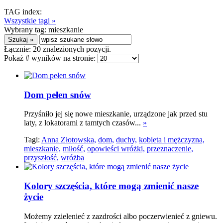
TAG index:
Wszystkie tagi »
Wybrany tag:
mieszkanie
Łącznie:
20
znalezionych pozycji.
Pokaż # wyników na stronie:
Dom pełen snów
Przyśniło jej się nowe mieszkanie, urządzone jak przed stu
laty, z lokatorami z tamtych czasów...
»
Tagi:
Anna Złotowska,
dom,
duchy,
kobieta i mężczyzna,
mieszkanie,
miłość,
opowieści wróżki,
przeznaczenie,
przyszłość,
wróżba
Kolory szczęścia, które mogą zmienić nasze
życie
Możemy zzielenieć z zazdrości albo poczerwienieć z gniewu.