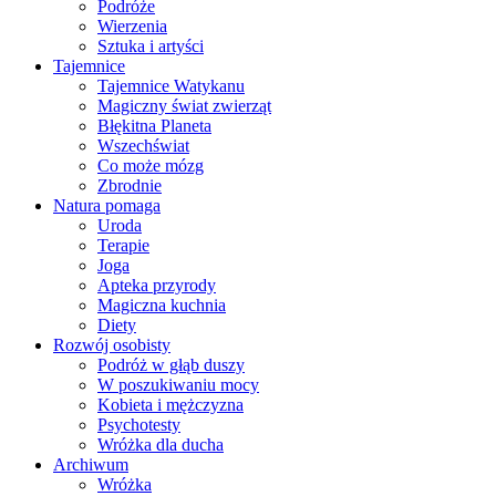
Podróże
Wierzenia
Sztuka i artyści
Tajemnice
Tajemnice Watykanu
Magiczny świat zwierząt
Błękitna Planeta
Wszechświat
Co może mózg
Zbrodnie
Natura pomaga
Uroda
Terapie
Joga
Apteka przyrody
Magiczna kuchnia
Diety
Rozwój osobisty
Podróż w głąb duszy
W poszukiwaniu mocy
Kobieta i mężczyzna
Psychotesty
Wróżka dla ducha
Archiwum
Wróżka