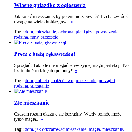
Własne gniazdko z ogłoszenia
Jak kupić mieszkanie, by potem nie żałować? Trzeba zwrócić
uwagę na wiele drobiazgów...
»
Tagi:
dom,
mieszkanie,
ochrona,
pieniądze,
powodzenie,
rodzina,
runy,
szczęście
Precz z białą rękawiczką!
Sprzątać? Tak, ale nie ulegać telewizyjnej magii perfekcji. No
i zatrudnić rodzinę do pomocy!!
»
Tagi:
dom,
kobieta,
małżeństwo,
mieszkanie,
porządki,
rodzina,
sprzątanie
Złe mieszkanie
Czasem rozum okazuje się bezradny. Wtedy pomóc może
tylko magia...
»
Tagi:
dom,
jak odczarować mieszkanie,
magia,
mieszkanie,