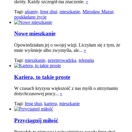
skróty. Każdy szczegół ma znaczenie.
»
Tagi:
aśramy,
feng shui,
mieszkanie,
Mirosław Mazur,
poukładane życie
Nowe mieszkanie
Opowiedziałam jej o swojej wizji. Liczyłam się z tym, że
mnie wyśmieje albo zwymyśla, ale...
»
Tagi:
mieszkanie,
przeprowadzka,
telepatia
Kariera, to takie proste
W czasach kryzysu większość z nas myśli o utrzymaniu
dotychczasowej pracy...
»
Tagi:
feng shui,
kariera,
mieszkanie
Przyciągnij miłość
Porządek to pierwsza i najważniejsza zasada feng shui.