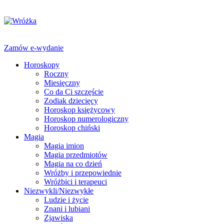
Zamów e-wydanie
Horoskopy
Roczny
Miesięczny
Co da Ci szczęście
Zodiak dziecięcy
Horoskop księżycowy
Horoskop numerologiczny
Horoskop chiński
Magia
Magia imion
Magia przedmiotów
Magia na co dzień
Wróżby i przepowiednie
Wróżbici i terapeuci
Niezwykli/Niezwykłe
Ludzie i życie
Znani i lubiani
Zjawiska