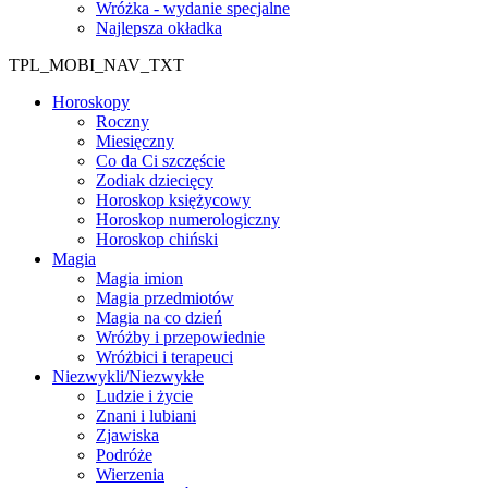
Wróżka - wydanie specjalne
Najlepsza okładka
TPL_MOBI_NAV_TXT
Horoskopy
Roczny
Miesięczny
Co da Ci szczęście
Zodiak dziecięcy
Horoskop księżycowy
Horoskop numerologiczny
Horoskop chiński
Magia
Magia imion
Magia przedmiotów
Magia na co dzień
Wróżby i przepowiednie
Wróżbici i terapeuci
Niezwykli/Niezwykłe
Ludzie i życie
Znani i lubiani
Zjawiska
Podróże
Wierzenia