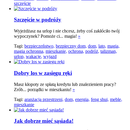
szczęście
Szczęście w podróży
Wyjeżdżasz na urlop i nie chcesz, żeby coś zakłóciło twój
wypoczynek? Pomoże ci... magia!
»
Tagi:
bezpieczeństwo,
bezpieczny dom,
dom,
lato,
magia,
magia ochronna,
mieszkanie,
ochrona,
podróż,
talizman,
urlop,
wakacje,
wyjazd
Dobry los w zasięgu ręki
Masz kłopoty ze spłatą kredytu lub znalezieniem pracy?
Zrób... porządki w mieszkaniu!
»
Tagi:
aranżacja przestrzeni,
dom,
energia,
feng shui,
meble,
mieszkanie
Jak dobrze mieć sąsiada!