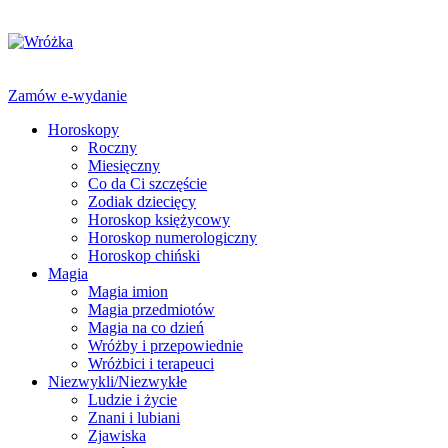
Zamów e-wydanie
Horoskopy
Roczny
Miesięczny
Co da Ci szczęście
Zodiak dziecięcy
Horoskop księżycowy
Horoskop numerologiczny
Horoskop chiński
Magia
Magia imion
Magia przedmiotów
Magia na co dzień
Wróżby i przepowiednie
Wróżbici i terapeuci
Niezwykli/Niezwykłe
Ludzie i życie
Znani i lubiani
Zjawiska