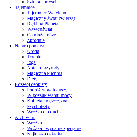
Sztuka i artyści
Tajemnice
Tajemnice Watykanu
Magiczny świat zwierząt
Błękitna Planeta
Wszechświat
Co może mózg
Zbrodnie
Natura pomaga
Uroda
Terapie
Joga
Apteka przyrody
Magiczna kuchnia
Diety
Rozwój osobisty
Podróż w głąb duszy
W poszukiwaniu mocy
Kobieta i mężczyzna
Psychotesty
Wróżka dla ducha
Archiwum
Wróżka
Wróżka - wydanie specjalne
Najlepsza okładka