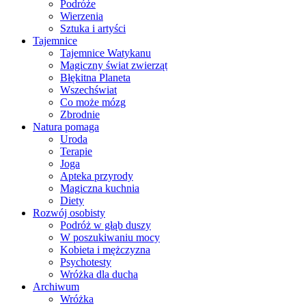
Podróże
Wierzenia
Sztuka i artyści
Tajemnice
Tajemnice Watykanu
Magiczny świat zwierząt
Błękitna Planeta
Wszechświat
Co może mózg
Zbrodnie
Natura pomaga
Uroda
Terapie
Joga
Apteka przyrody
Magiczna kuchnia
Diety
Rozwój osobisty
Podróż w głąb duszy
W poszukiwaniu mocy
Kobieta i mężczyzna
Psychotesty
Wróżka dla ducha
Archiwum
Wróżka