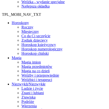
Wróżka - wydanie specjalne
Najlepsza okładka
TPL_MOBI_NAV_TXT
Horoskopy
Roczny
Miesięczny
Co da Ci szczęście
Zodiak dziecięcy
Horoskop księżycowy
Horoskop numerologiczny
Horoskop chiński
Magia
Magia imion
Magia przedmiotów
Magia na co dzień
Wróżby i przepowiednie
Wróżbici i terapeuci
Niezwykli/Niezwykłe
Ludzie i życie
Znani i lubiani
Zjawiska
Podróże
Wierzenia