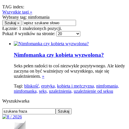
TAG index:
Wszystkie tagi »
Wybrany tag:
nimfomania
Łącznie:
1
znalezionych pozycji.
Pokaż # wyników na stronie:
Nimfomanka czy kobieta wyzwolona?
Seks pełen radości to coś niezwykle pozytywnego. Ale kiedy
zaczyna on być ważniejszy od wszystkiego, staje się
uzależnieniem.
»
Tagi:
bliskość,
erotyka,
kobieta i mężczyzna,
nimfomania,
nimfomanka,
seks,
uzależnienia,
uzależnienie od seksu
Wyszukiwarka