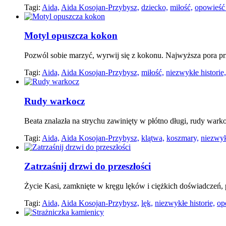
Tagi:
Aida,
Aida Kosojan-Przybysz,
dziecko,
miłość,
opowieść
Motyl opuszcza kokon
Pozwól sobie marzyć, wyrwij się z kokonu. Najwyższa pora pr
Tagi:
Aida,
Aida Kosojan-Przybysz,
miłość,
niezwykłe historie,
Rudy warkocz
Beata znalazła na strychu zawinięty w płótno długi, rudy wark
Tagi:
Aida,
Aida Kosojan-Przybysz,
klątwa,
koszmary,
niezwyk
Zatrzaśnij drzwi do przeszłości
Życie Kasi, zamknięte w kręgu lęków i ciężkich doświadczeń,
Tagi:
Aida,
Aida Kosojan-Przybysz,
lęk,
niezwykłe historie,
op