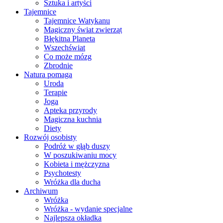
Sztuka i artyści
Tajemnice
Tajemnice Watykanu
Magiczny świat zwierząt
Błękitna Planeta
Wszechświat
Co może mózg
Zbrodnie
Natura pomaga
Uroda
Terapie
Joga
Apteka przyrody
Magiczna kuchnia
Diety
Rozwój osobisty
Podróż w głąb duszy
W poszukiwaniu mocy
Kobieta i mężczyzna
Psychotesty
Wróżka dla ducha
Archiwum
Wróżka
Wróżka - wydanie specjalne
Najlepsza okładka