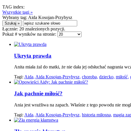
TAG index:
Wszystkie tagi »
Wybrany tag:
Aida Kosojan-Przybysz
Łącznie:
20
znalezionych pozycji.
Pokaż # wyników na stronie:
Ukryta prawda
Anita miała żal do matki, że nie dała jej odsłuchać nagrania 
Tagi:
Aida,
Aida Kosojan-Przybysz,
choroba,
dziecko,
miłość,
Jak pachnie miłość?
Ania jest wrażliwa na zapach. Właśnie z tego powodu nie mog
Tagi:
Aida,
Aida Kosojan-Przybysz,
historia miłosna,
magia za