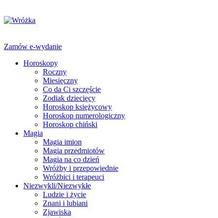
Zamów e-wydanie
Horoskopy
Roczny
Miesięczny
Co da Ci szczęście
Zodiak dziecięcy
Horoskop księżycowy
Horoskop numerologiczny
Horoskop chiński
Magia
Magia imion
Magia przedmiotów
Magia na co dzień
Wróżby i przepowiednie
Wróżbici i terapeuci
Niezwykli/Niezwykłe
Ludzie i życie
Znani i lubiani
Zjawiska