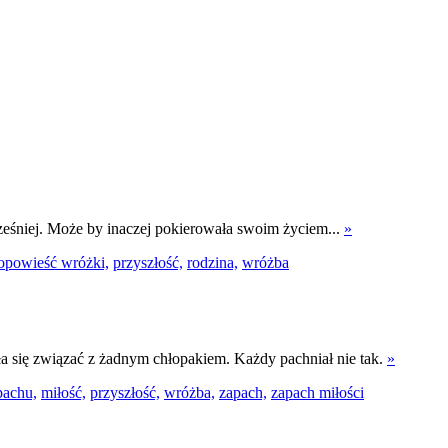
wcześniej. Może by inaczej pokierowała swoim życiem...
»
opowieść wróżki,
przyszłość,
rodzina,
wróżba
ła się związać z żadnym chłopakiem. Każdy pachniał nie tak.
»
pachu,
miłość,
przyszłość,
wróżba,
zapach,
zapach miłości