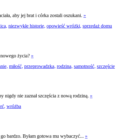
ała, aby jej brat i córka zostali oszukani.
»
ica,
niezwykłe historie,
opowieść wróżki,
sprzedaż domu
o nowego życia?
»
nie,
miłość,
przeprowadzka,
rodzina,
samotność,
szczęście
by nigdy nie zaznał szczęścia z nową rodziną.
»
rć,
wróżba
am go bardzo. Byłam gotowa mu wybaczyć...
»