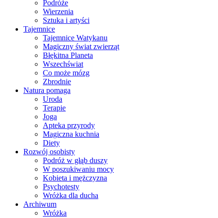
Podróże
Wierzenia
Sztuka i artyści
Tajemnice
Tajemnice Watykanu
Magiczny świat zwierząt
Błękitna Planeta
Wszechświat
Co może mózg
Zbrodnie
Natura pomaga
Uroda
Terapie
Joga
Apteka przyrody
Magiczna kuchnia
Diety
Rozwój osobisty
Podróż w głąb duszy
W poszukiwaniu mocy
Kobieta i mężczyzna
Psychotesty
Wróżka dla ducha
Archiwum
Wróżka