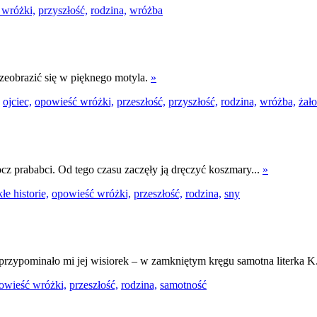
 wróżki,
przyszłość,
rodzina,
wróżba
zeobrazić się w pięknego motyla.
»
ojciec,
opowieść wróżki,
przeszłość,
przyszłość,
rodzina,
wróżba,
żał
ocz prababci. Od tego czasu zaczęły ją dręczyć koszmary...
»
łe historie,
opowieść wróżki,
przeszłość,
rodzina,
sny
 przypominało mi jej wisiorek – w zamkniętym kręgu samotna literka K
owieść wróżki,
przeszłość,
rodzina,
samotność