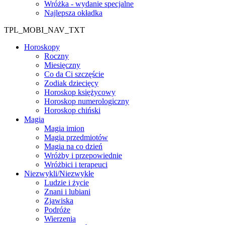
Wróżka - wydanie specjalne
Najlepsza okładka
TPL_MOBI_NAV_TXT
Horoskopy
Roczny
Miesięczny
Co da Ci szczęście
Zodiak dziecięcy
Horoskop księżycowy
Horoskop numerologiczny
Horoskop chiński
Magia
Magia imion
Magia przedmiotów
Magia na co dzień
Wróżby i przepowiednie
Wróżbici i terapeuci
Niezwykli/Niezwykłe
Ludzie i życie
Znani i lubiani
Zjawiska
Podróże
Wierzenia