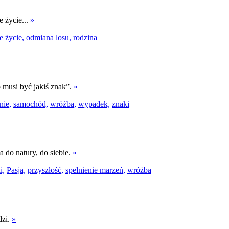
 życie...
»
 życie,
odmiana losu,
rodzina
 musi być jakiś znak”.
»
nie,
samochód,
wróżba,
wypadek,
znaki
 do natury, do siebie.
»
i,
Pasja,
przyszłość,
spełnienie marzeń,
wróżba
dzi.
»