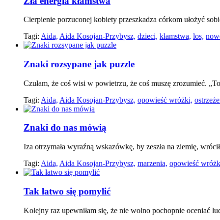
Zła energia kłamstwa
Cierpienie porzuconej kobiety przeszkadza córkom ułożyć sobie
Tagi:
Aida,
Aida Kosojan-Przybysz,
dzieci,
kłamstwa,
los,
nowe
Znaki rozsypane jak puzzle
Czułam, że coś wisi w powietrzu, że coś muszę zrozumieć. „To
Tagi:
Aida,
Aida Kosojan-Przybysz,
opowieść wróżki,
ostrzeże
Znaki do nas mówią
Iza otrzymała wyraźną wskazówkę, by zeszła na ziemię, wróciła
Tagi:
Aida,
Aida Kosojan-Przybysz,
marzenia,
opowieść wróżk
Tak łatwo się pomylić
Kolejny raz upewniłam się, że nie wolno pochopnie oceniać lu