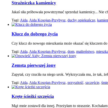
Strażniczka kamienicy
Jakaś siła próbowała powstrzymać sprzedaż kamienicy... Nie chci
Tagi:
Aida,
Aida Kosojan-Przybysz,
duchy opiekuńcze,
kamien
Klucz do dobrego życia
Czy klucz do nowego mieszkania może okazać się kluczem d
Tagi:
Aida,
Aida Kosojan-Przybysz,
dom,
małżeństwo,
mieszka
Zemsta pierwszej żony
Zapytał, czy rzuciła na niego urok. Wykrzyczała mu, że tak, że
Tagi:
Aida,
Aida Kosojan-Przybysz,
przyszłość,
szczęście,
śmie
Kręte ścieżki szczęścia
Mąż mnie zostawił dla innej. Przeżyłam to strasznie. Kochał