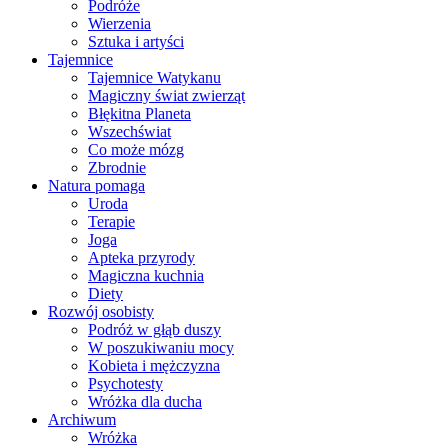
Podróże
Wierzenia
Sztuka i artyści
Tajemnice
Tajemnice Watykanu
Magiczny świat zwierząt
Błękitna Planeta
Wszechświat
Co może mózg
Zbrodnie
Natura pomaga
Uroda
Terapie
Joga
Apteka przyrody
Magiczna kuchnia
Diety
Rozwój osobisty
Podróż w głąb duszy
W poszukiwaniu mocy
Kobieta i mężczyzna
Psychotesty
Wróżka dla ducha
Archiwum
Wróżka