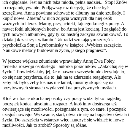
ich oglądanie. Jest na nich taka młoda, pełna nadziei... Stop! Znów
to rozpamiętywanie. Podjąwszy raz decyzję, że chce być
szczęśliwa, Anna powinna schować te albumy na dnie szuflady. I
kupić nowe. Zbierać w nich zdjęcia ważnych dla niej osób –
ważnych tu i teraz. Mamy, przyjaciółki, fajnego kolegi z pracy. A
nawet fotki ulubionych kotów, bo Anna jest kociarą. I zaglądać do
tych nowych albumów, gdy tylko nastrój zaczyna szwankować. To
działa jak zastrzyk witamin. Tak radzi szukającym szczęścia
psycholożka Sonja Lyubomirsky w książce „Wybierz szczęście.
Naukowe metody budowania życia, jakiego pragniesz”.
W jeszcze większe zdumienie wprawiłaby Annę Ewa Foley,
trenerka rozwoju osobistego i autorka poradników „Zakochaj się w
życiu”. Powiedziałaby jej, że o naszym szczęściu nie decyduje to,
co się nam przydarza, ale to, jak na te zdarzenia reagujemy. Ale
żeby tak było, żeby los nas nie łamał, musimy skupić się na
pozytywnych stronach wydarzeń i na pozytywnych myślach.
Ktoś w utracie ukochanej osoby czy pracy widzi tylko tragedię,
początek końca, absolutną rozpacz. A ktoś inny dostrzega też
otwierające się możliwości, pożegnanie z tym, co stare, i początek
czegoś nowego. Wyzwanie, start, otwarcie się na bogactwo świata i
życia. Do szczęścia wystarczy więc nauczyć się widzieć te nowe
możliwości. Jak to zrobić? Sposoby są różne.