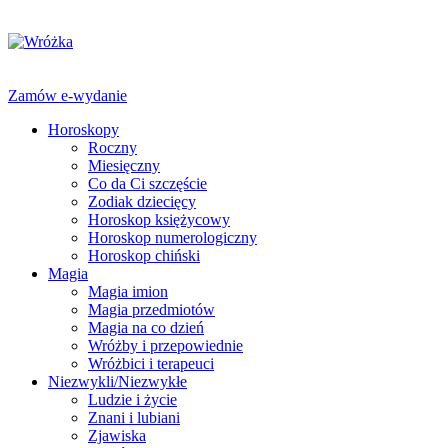
Zamów e-wydanie
Horoskopy
Roczny
Miesięczny
Co da Ci szczęście
Zodiak dziecięcy
Horoskop księżycowy
Horoskop numerologiczny
Horoskop chiński
Magia
Magia imion
Magia przedmiotów
Magia na co dzień
Wróżby i przepowiednie
Wróżbici i terapeuci
Niezwykli/Niezwykłe
Ludzie i życie
Znani i lubiani
Zjawiska