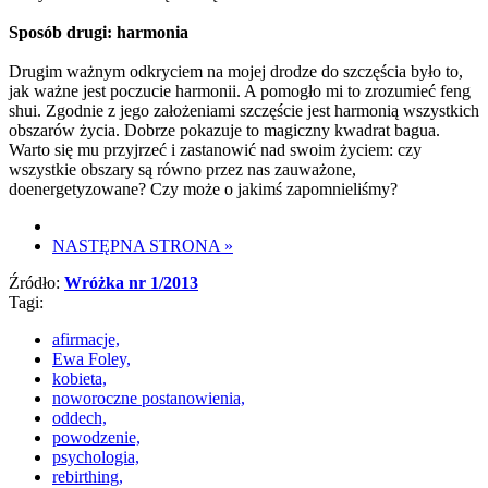
Sposób drugi: harmonia
Drugim ważnym odkryciem na mojej drodze do szczęścia było to,
jak ważne jest poczucie harmonii. A pomogło mi to zrozumieć feng
shui. Zgodnie z jego założeniami szczęście jest harmonią wszystkich
obszarów życia. Dobrze pokazuje to magiczny kwadrat bagua.
Warto się mu przyjrzeć i zastanowić nad swoim życiem: czy
wszystkie obszary są równo przez nas zauważone,
doenergetyzowane? Czy może o jakimś zapomnieliśmy?
NASTĘPNA STRONA
»
Źródło:
Wróżka nr 1/2013
Tagi:
afirmacje,
Ewa Foley,
kobieta,
noworoczne postanowienia,
oddech,
powodzenie,
psychologia,
rebirthing,