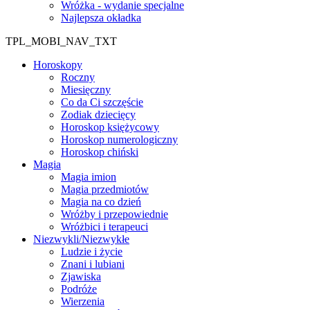
Wróżka - wydanie specjalne
Najlepsza okładka
TPL_MOBI_NAV_TXT
Horoskopy
Roczny
Miesięczny
Co da Ci szczęście
Zodiak dziecięcy
Horoskop księżycowy
Horoskop numerologiczny
Horoskop chiński
Magia
Magia imion
Magia przedmiotów
Magia na co dzień
Wróżby i przepowiednie
Wróżbici i terapeuci
Niezwykli/Niezwykłe
Ludzie i życie
Znani i lubiani
Zjawiska
Podróże
Wierzenia