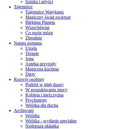
Sztuka i artyści
Tajemnice
Tajemnice Watykanu
Magiczny świat zwierząt
Błękitna Planeta
Wszechświat
Co może mózg
Zbrodnie
Natura pomaga
Uroda
Terapie
Joga
Apteka przyrody
Magiczna kuchnia
Diety
Rozwój osobisty
Podróż w głąb duszy
W poszukiwaniu mocy
Kobieta i mężczyzna
Psychotesty
Wróżka dla ducha
Archiwum
Wróżka
Wróżka - wydanie specjalne
Najlepsza okładka