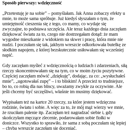
Sposób pierwszy: wdzięczność
„Przetestuję je na sobie” – pomyślałam. Jak Anna zobaczy efekty u
mnie, to może sama spróbuje. Już kiedyś słyszałam o tym, że
umiejętność cieszenia się z tego, co mamy, co wydaje się
zwyczajne, to podstawa szczęścia. Ale teraz każdego dnia zaczęłam
dziękować światu za to, czego nie dostrzegałam dotąd: że mam
wygodne mieszkanie z widokiem na skwer i pracę, która mnie nie
nudzi. I poczułam się tak, jakbym wreszcie odkorkowała butelkę ze
słodkim napojem, z której bezskutecznie usiłowałam się wcześniej
napić.
Gdy zaczęłam myśleć z wdzięcznością o ludziach i zdarzeniach, siłą
rzeczy skoncentrowałam się na tym, co w moim życiu pozytywne.
Częściej zaczęłam mówić „dziękuję”, dodając, za co: „wysłuchałeś
mnie”, „ugotowałaś zupę” – i to bliskim! A przecież to trudniejsze,
bo to, co robią dla nas bliscy, uważamy zwykle za oczywiste. Ale
jeśli chcemy być szczęśliwi, właśnie im musimy dziękować.
Wypisałam też na kartce 20 rzeczy, za które jestem wdzięczna
rodzinie, światu i sobie. A więc za to, że mój mąż wierzy we mnie,
że rzuciłam palenie itp. Zaczęłam też nagradzać siebie i, gdy
skończyłam męczące zlecenie, podarowałam sobie fiołki w
doniczce. Wszystko to sprawiło, że sama z sobą poczułam się lepiej
– chyba wreszcie zaczęłam się doceniać.