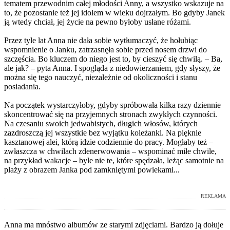
tematem przewodnim całej młodości Anny, a wszystko wskazuje na
to, że pozostanie też jej idolem w wieku dojrzałym. Bo gdyby Janek
ją wtedy chciał, jej życie na pewno byłoby usłane różami.
Przez tyle lat Anna nie dała sobie wytłumaczyć, że hołubiąc
wspomnienie o Janku, zatrzasnęła sobie przed nosem drzwi do
szczęścia. Bo kluczem do niego jest to, by cieszyć się chwilą. – Ba,
ale jak? – pyta Anna. I spogląda z niedowierzaniem, gdy słyszy, że
można się tego nauczyć, niezależnie od okoliczności i stanu
posiadania.
Na początek wystarczyłoby, gdyby spróbowała kilka razy dziennie
skoncentrować się na przyjemnych stronach zwykłych czynności.
Na czesaniu swoich jedwabistych, długich włosów, których
zazdroszczą jej wszystkie bez wyjątku koleżanki. Na pięknie
kasztanowej alei, którą idzie codziennie do pracy. Mogłaby też –
zwłaszcza w chwilach zdenerwowania – wspominać miłe chwile,
na przykład wakacje – byle nie te, które spędzała, leżąc samotnie na
plaży z obrazem Janka pod zamkniętymi powiekami...
REKLAMA
Anna ma mnóstwo albumów ze starymi zdjęciami. Bardzo ją dołuje