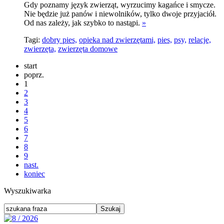
Gdy poznamy język zwierząt, wyrzucimy kagańce i smycze.
Nie będzie już panów i niewolników, tylko dwoje przyjaciół.
Od nas zależy, jak szybko to nastąpi.
»
Tagi:
dobry pies,
opieka nad zwierzętami,
pies,
psy,
relacje,
zwierzęta,
zwierzęta domowe
start
poprz.
1
2
3
4
5
6
7
8
9
nast.
koniec
Wyszukiwarka