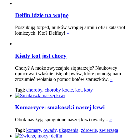
Delfin idzie na wojnę
Poszukują torped, nurków wrogiej armii i ofiar katastrof
lotniczych. Kto? Delfiny!
»
Kiedy kot jest chory
Chory? A może zwyczajnie się starzeje? Naukowcy
opracowali właśnie listę objawów, które pomogą nam
zrozumieć wołania o pomoc kotów staruszków.
»
Tagi:
choroby,
choroby kocie,
kot,
koty
Komarzyce: smakoszki naszej krwi
Obok nas żyją spragnione naszej krwi owady...
»
Tagi:
komary,
owady,
ukąszenia,
zdrowie,
zwierzęta