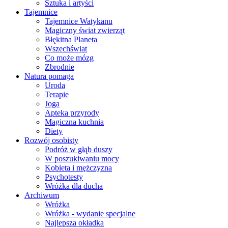
Sztuka i artyści
Tajemnice
Tajemnice Watykanu
Magiczny świat zwierząt
Błękitna Planeta
Wszechświat
Co może mózg
Zbrodnie
Natura pomaga
Uroda
Terapie
Joga
Apteka przyrody
Magiczna kuchnia
Diety
Rozwój osobisty
Podróż w głąb duszy
W poszukiwaniu mocy
Kobieta i mężczyzna
Psychotesty
Wróżka dla ducha
Archiwum
Wróżka
Wróżka - wydanie specjalne
Najlepsza okładka