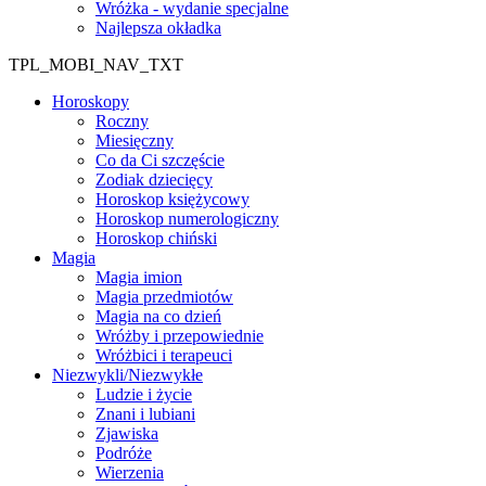
Wróżka - wydanie specjalne
Najlepsza okładka
TPL_MOBI_NAV_TXT
Horoskopy
Roczny
Miesięczny
Co da Ci szczęście
Zodiak dziecięcy
Horoskop księżycowy
Horoskop numerologiczny
Horoskop chiński
Magia
Magia imion
Magia przedmiotów
Magia na co dzień
Wróżby i przepowiednie
Wróżbici i terapeuci
Niezwykli/Niezwykłe
Ludzie i życie
Znani i lubiani
Zjawiska
Podróże
Wierzenia