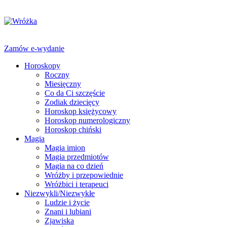
Zamów e-wydanie
Horoskopy
Roczny
Miesięczny
Co da Ci szczęście
Zodiak dziecięcy
Horoskop księżycowy
Horoskop numerologiczny
Horoskop chiński
Magia
Magia imion
Magia przedmiotów
Magia na co dzień
Wróżby i przepowiednie
Wróżbici i terapeuci
Niezwykli/Niezwykłe
Ludzie i życie
Znani i lubiani
Zjawiska