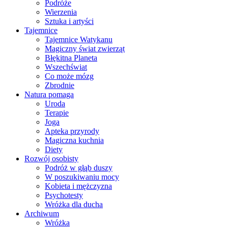
Podróże
Wierzenia
Sztuka i artyści
Tajemnice
Tajemnice Watykanu
Magiczny świat zwierząt
Błękitna Planeta
Wszechświat
Co może mózg
Zbrodnie
Natura pomaga
Uroda
Terapie
Joga
Apteka przyrody
Magiczna kuchnia
Diety
Rozwój osobisty
Podróż w głąb duszy
W poszukiwaniu mocy
Kobieta i mężczyzna
Psychotesty
Wróżka dla ducha
Archiwum
Wróżka