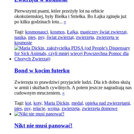
Pierwszymi psami, które przeżyły lot na orbicie
okołoziemskiej, były Biełka i Striełka. Bo Łajka zginęła już
po kilku godzinach lotu...
»
Tagi:
kosmonauci,
kosmos,
Łajka,
magiczny świat zwierząt,
nauka,
pies,
psy,
świat zwierząt,
zwierzęta,
zwierzęta w
kosmosie
Bond w kocim futerku
Zwierzęta to prawdziwi przyjaciele ludzi. Dla ich dobra służą
w armii i służbach cywilnych. A potem jeszcze nagradzają nas
cudownym mruczeniem.
»
Tagi:
kot,
koty,
Maria Dickin,
medal,
opieka nad zwierzętami,
pies,
psy,
relacje,
wojna,
zwierzęta,
zwierzęta domowe
Nikt nie musi panować!