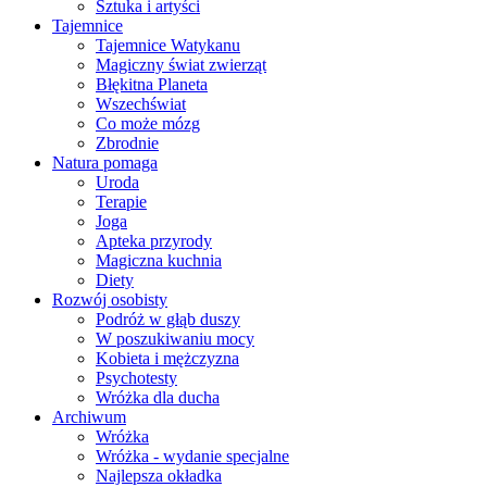
Sztuka i artyści
Tajemnice
Tajemnice Watykanu
Magiczny świat zwierząt
Błękitna Planeta
Wszechświat
Co może mózg
Zbrodnie
Natura pomaga
Uroda
Terapie
Joga
Apteka przyrody
Magiczna kuchnia
Diety
Rozwój osobisty
Podróż w głąb duszy
W poszukiwaniu mocy
Kobieta i mężczyzna
Psychotesty
Wróżka dla ducha
Archiwum
Wróżka
Wróżka - wydanie specjalne
Najlepsza okładka