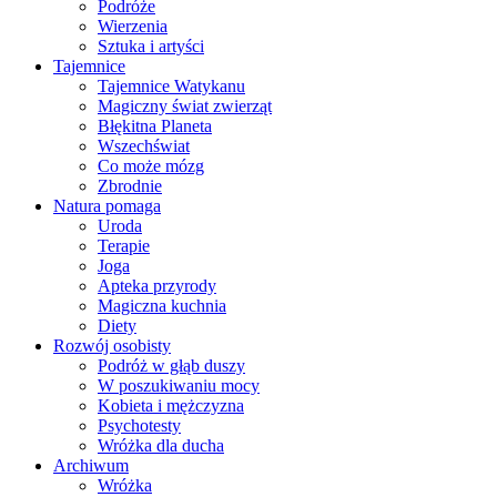
Podróże
Wierzenia
Sztuka i artyści
Tajemnice
Tajemnice Watykanu
Magiczny świat zwierząt
Błękitna Planeta
Wszechświat
Co może mózg
Zbrodnie
Natura pomaga
Uroda
Terapie
Joga
Apteka przyrody
Magiczna kuchnia
Diety
Rozwój osobisty
Podróż w głąb duszy
W poszukiwaniu mocy
Kobieta i mężczyzna
Psychotesty
Wróżka dla ducha
Archiwum
Wróżka