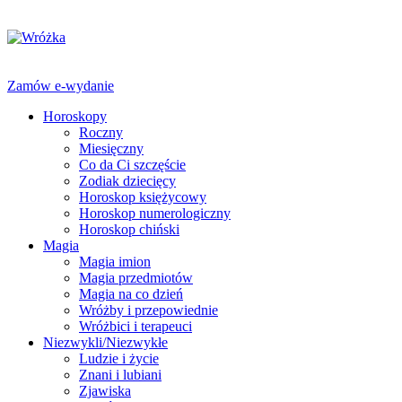
Zamów e-wydanie
Horoskopy
Roczny
Miesięczny
Co da Ci szczęście
Zodiak dziecięcy
Horoskop księżycowy
Horoskop numerologiczny
Horoskop chiński
Magia
Magia imion
Magia przedmiotów
Magia na co dzień
Wróżby i przepowiednie
Wróżbici i terapeuci
Niezwykli/Niezwykłe
Ludzie i życie
Znani i lubiani
Zjawiska