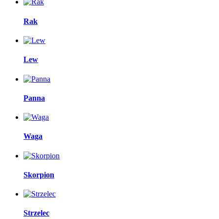
Rak
Lew
Panna
Waga
Skorpion
Strzelec