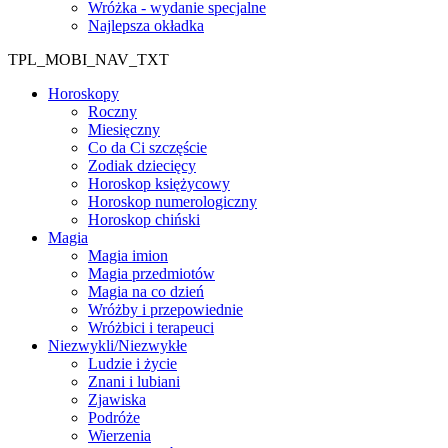
Wróżka - wydanie specjalne
Najlepsza okładka
TPL_MOBI_NAV_TXT
Horoskopy
Roczny
Miesięczny
Co da Ci szczęście
Zodiak dziecięcy
Horoskop księżycowy
Horoskop numerologiczny
Horoskop chiński
Magia
Magia imion
Magia przedmiotów
Magia na co dzień
Wróżby i przepowiednie
Wróżbici i terapeuci
Niezwykli/Niezwykłe
Ludzie i życie
Znani i lubiani
Zjawiska
Podróże
Wierzenia