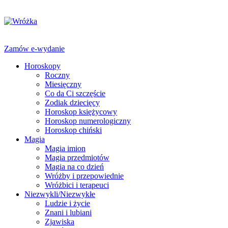
Zamów e-wydanie
Horoskopy
Roczny
Miesięczny
Co da Ci szczęście
Zodiak dziecięcy
Horoskop księżycowy
Horoskop numerologiczny
Horoskop chiński
Magia
Magia imion
Magia przedmiotów
Magia na co dzień
Wróżby i przepowiednie
Wróżbici i terapeuci
Niezwykli/Niezwykłe
Ludzie i życie
Znani i lubiani
Zjawiska