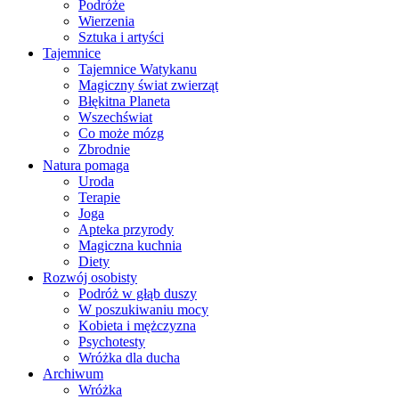
Podróże
Wierzenia
Sztuka i artyści
Tajemnice
Tajemnice Watykanu
Magiczny świat zwierząt
Błękitna Planeta
Wszechświat
Co może mózg
Zbrodnie
Natura pomaga
Uroda
Terapie
Joga
Apteka przyrody
Magiczna kuchnia
Diety
Rozwój osobisty
Podróż w głąb duszy
W poszukiwaniu mocy
Kobieta i mężczyzna
Psychotesty
Wróżka dla ducha
Archiwum
Wróżka