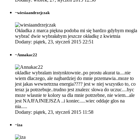
~
wiesiaandrzejczak
Okładka z marca piękna podoba mi się bardzo gdybym mogla
wybrać dwie wybrałabym jeszcze okładkę z kwietnia
Dodany: piątek, 23, styczeń 2015 22:51
~
Annakac22
okladke wybralam instynktownie..po prostu akurat ta....nie
wiem dlaczego, ale najbardziej do mnie przemawia..moze to
jest jakas wewnetrzna energia???? jest w niej wszystko to, co
teraz ja potrzebuje..trudno jest znalezc slowa do uczuc....byc
moze wlasnie te kolory sa dla mnie potrzebne, nie wiem...ale
jest NAJFAJNIEJSZA ..i koniec.....wiec oddaje glos na
nia.....
Dodany: piątek, 23, styczeń 2015 11:58
~
iza