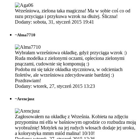
Wrześniowa, zielona taka magiczna! Ma w sobie coś co od
razu przyciąga i przykuwa wzrok na dłużej. Śliczna!
Dodany: sobota, 31, styczeń 2015 19:41
~
Alma7710
Wybrałam wrześniowa okładkę, gdyż przyciąga wzrok :)
Ruda modelka z zielonymi oczami, opleciona zielonymi
pnączami, cudownie się komponują :)
Podoba mi się także okładka styczniowa, w odcieniach
fioletów, ale wrześniowa zdecydowanie bardziej :)
Pozdrawiam!
Dodany: wtorek, 27, styczeń 2015 13:23
~
Arencjusz
Zagłosowałem na okładkę z Września. Kobieta na zdjęciu
przypomina mi elfa w baśniowym ogrodzie co rozbudza moją
wyobraźnię! Motylek na jej rudych włosach dodaje jej uroku,
a kolorystyka mmm miód malina! 10/10!
Dodany: wtorek, 27, styczeń 2015 12:36