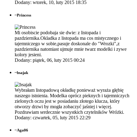
Dodany: wtorek, 10, luty 2015 18:35
~
Princess
Mi osobiscie podobaja sie dwie: z listopada i
pazdziernika.Okladka z listopada ma cos mistycznego i
tajemniczego w sobie,pasuje doskonale do "Wrozki",z
pazdziernika natomiast ujmuje mnie twarz modelki i zywe
kolory jesieni.
Dodany: piątek, 06, luty 2015 00:24
~
bsajak
Wybrałam listopadową okładkę ponieważ wyraża głębię
naszego istnienia. Modelka oprócz pieknych i tajemniczych
zielonych oczu jest w posiadaniu złotego klucza, który
otworzy drzwi by mogła zobaczyć jaśniej i więcej.
Pozdrawiam serdecznie wszystkich czytelników Wróżki.
Dodany: czwartek, 05, luty 2015 22:29
~
Aga06