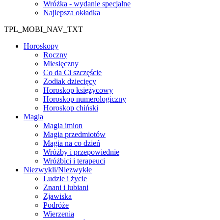
Wróżka - wydanie specjalne
Najlepsza okładka
TPL_MOBI_NAV_TXT
Horoskopy
Roczny
Miesięczny
Co da Ci szczęście
Zodiak dziecięcy
Horoskop księżycowy
Horoskop numerologiczny
Horoskop chiński
Magia
Magia imion
Magia przedmiotów
Magia na co dzień
Wróżby i przepowiednie
Wróżbici i terapeuci
Niezwykli/Niezwykłe
Ludzie i życie
Znani i lubiani
Zjawiska
Podróże
Wierzenia