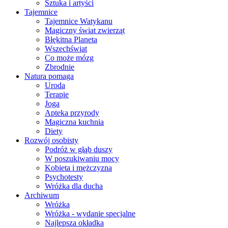
Sztuka i artyści
Tajemnice
Tajemnice Watykanu
Magiczny świat zwierząt
Błękitna Planeta
Wszechświat
Co może mózg
Zbrodnie
Natura pomaga
Uroda
Terapie
Joga
Apteka przyrody
Magiczna kuchnia
Diety
Rozwój osobisty
Podróż w głąb duszy
W poszukiwaniu mocy
Kobieta i mężczyzna
Psychotesty
Wróżka dla ducha
Archiwum
Wróżka
Wróżka - wydanie specjalne
Najlepsza okładka