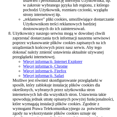
ustawień i personalizację interfejsu Użytkownika, np.
w zakresie wybranego języka lub regionu, z którego
pochodzi Użytkownik, rozmiaru czcionki, wyglądu
strony internetowej itp.
„reklamowe" pliki cookies, umożliwiające dostarczanie
Użytkownikom treści reklamowych bardziej
dostosowanych do ich zainteresowań.
Użytkownicy naszego serwisu mogą w dowolnej chwili
zaprzestać dostarczania tych informacji naszemu serwisowi
poprzez wykasowanie plików cookies zapisanych na ich
urządzeniach końcowych przez nasz serwis. Aby tego
dokonać należy zmienić ustawienia aktualnie używanej
przeglądarki internetowej.
Więcej informacji- Internet Explorer
Więcej informacji- Chrome
Więcej informacji- Firefox
Więcej informacji- Safari
Możliwe jest również skonfigurowanie przeglądarki w
sposób, który zablokuje instalację plików cookies dla
określonych, wybranych przez użytkownika stron
internetowych lub dla wszystkich stron. Ustawienia takie
spowodują jednak utratę opisanych powyżej funkcjonalności,
które wymagają instalacji plików cookies. Zgodnie z
wymogami Prawa Telekomunikacyjnego za potwierdzenie
zgody na wykorzystanie plików cookies uznaje się