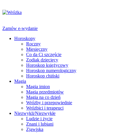
Zamów e-wydanie
Horoskopy
Roczny
Miesięczny
Co da Ci szczęście
Zodiak dziecięcy
Horoskop księżycowy
Horoskop numerologiczny
Horoskop chiński
Magia
Magia imion
Magia przedmiotów
Magia na co dzień
Wróżby i przepowiednie
Wróżbici i terapeuci
Niezwykli/Niezwykłe
Ludzie i życie
Znani i lubiani
Zjawiska