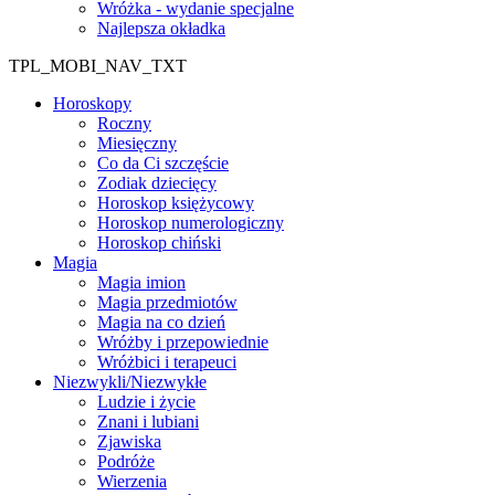
Wróżka - wydanie specjalne
Najlepsza okładka
TPL_MOBI_NAV_TXT
Horoskopy
Roczny
Miesięczny
Co da Ci szczęście
Zodiak dziecięcy
Horoskop księżycowy
Horoskop numerologiczny
Horoskop chiński
Magia
Magia imion
Magia przedmiotów
Magia na co dzień
Wróżby i przepowiednie
Wróżbici i terapeuci
Niezwykli/Niezwykłe
Ludzie i życie
Znani i lubiani
Zjawiska
Podróże
Wierzenia