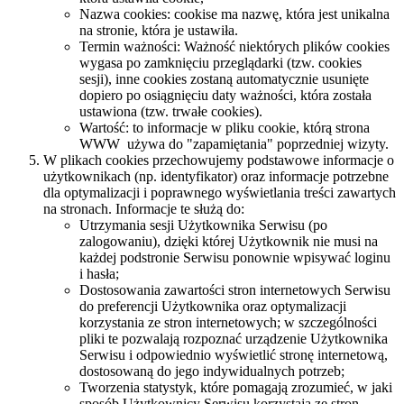
Nazwa cookies: cookise ma nazwę, która jest unikalna
na stronie, która je ustawiła.
Termin ważności: Ważność niektórych plików cookies
wygasa po zamknięciu przeglądarki (tzw. cookies
sesji), inne cookies zostaną automatycznie usunięte
dopiero po osiągnięciu daty ważności, która została
ustawiona (tzw. trwałe cookies).
Wartość: to informacje w pliku cookie, którą strona
WWW używa do "zapamiętania" poprzedniej wizyty.
W plikach cookies przechowujemy podstawowe informacje o
użytkownikach (np. identyfikator) oraz informacje potrzebne
dla optymalizacji i poprawnego wyświetlania treści zawartych
na stronach. Informacje te służą do:
Utrzymania sesji Użytkownika Serwisu (po
zalogowaniu), dzięki której Użytkownik nie musi na
każdej podstronie Serwisu ponownie wpisywać loginu
i hasła;
Dostosowania zawartości stron internetowych Serwisu
do preferencji Użytkownika oraz optymalizacji
korzystania ze stron internetowych; w szczególności
pliki te pozwalają rozpoznać urządzenie Użytkownika
Serwisu i odpowiednio wyświetlić stronę internetową,
dostosowaną do jego indywidualnych potrzeb;
Tworzenia statystyk, które pomagają zrozumieć, w jaki
sposób Użytkownicy Serwisu korzystają ze stron