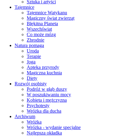
Sztuka i artyści
Tajemnice
Tajemnice Watykanu
Magiczny świat zwierząt
Błękitna Planeta
Wszechświat
Co może mózg
Zbrodnie
Natura pomaga
Uroda
Terapie
Joga
Apteka przyrody
Magiczna kuchnia
Diety
Rozwój osobisty
Podróż w głąb duszy
W poszukiwaniu mocy
Kobieta i mężczyzna
Psychotesty
Wróżka dla ducha
Archiwum
Wróżka
Wróżka - wydanie specjalne
Najlepsza okładka